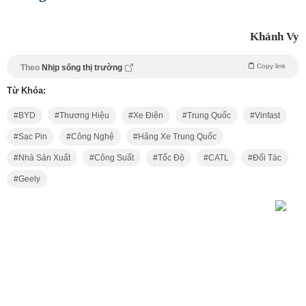
Khánh Vy
Copy link
Theo
Nhịp sống thị trường
Từ Khóa:
BYD
Thương Hiệu
Xe Điện
Trung Quốc
Vinfast
Sạc Pin
Công Nghệ
Hãng Xe Trung Quốc
Nhà Sản Xuất
Công Suất
Tốc Độ
CATL
Đối Tác
Geely