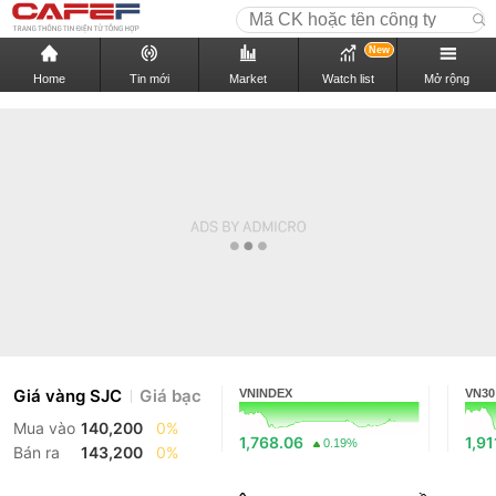
New
Home
Tin mới
Market
Watch list
Mở rộng
Giá vàng SJC
Giá bạc
VNINDEX
VN30
Mua vào
140,200
0%
1,768.06
1,91
0.19%
Bán ra
143,200
0%