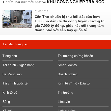
KHU CÔNG NGHIỆP TRÀ NÓC
Tin tức, bài viết mới nhất về
01/06/2025
Cần Thơ chuẩn bị thu hồi đất của hơn
1.000 hộ dân để thi công tuyến đường trị
giá 7.000 tỷ đồng, giúp kết nối trung tâm
thành phố với sân bay quốc tế
Lên đầu trang
Trang chủ
Thị trường chứng khoán
Tài chính - Ngân hàng
Smart Money
Bất động sản
Doanh nghiệp
Tài chính quốc tế
Kinh tế vĩ mô - Đầu tư
Kinh tế số
Thị trường
Sống
Lifestyle
Xã hội
Lịch sự kiện