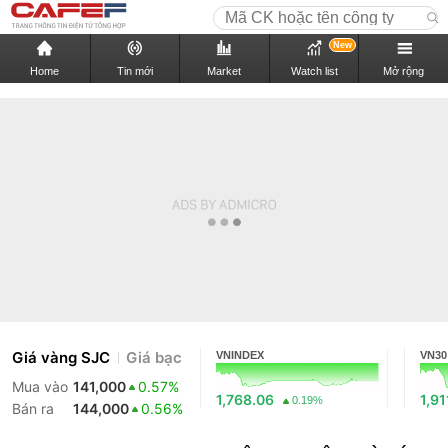
New
Home
Tin mới
Market
Watch list
Mở rộng
Giá vàng SJC
Giá bạc
VNINDEX
VN30
Mua vào
141,000
0.57%
1,768.06
1,91
0.19%
Bán ra
144,000
0.56%