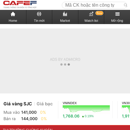
New
Home
Tin mới
Market
Watch list
Mở rộng
Giá vàng SJC
Giá bạc
VNINDEX
VN30
Mua vào
141,000
0%
1,768.06
1,91
0.19%
Bán ra
144,000
0%