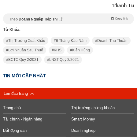
Thanh Tú
Copy link
Theo
Doanh Nghiệp Tiếp Thị
Từ Khóa:
Thị Trường Xuất Khẩu
6 Tháng Đầu Năm
Doanh Thu Thuần
Lợi Nhuận Sau Thuế
KHS
Kiên Hùng
BCTC Quý 2/2021
LNST Quý 2/2021
TIN MỚI CẬP NHẬT
Lên đầu trang
Trang chủ
Thị trường chứng khoán
Tài chính - Ngân hàng
Smart Money
Bất động sản
Doanh nghiệp