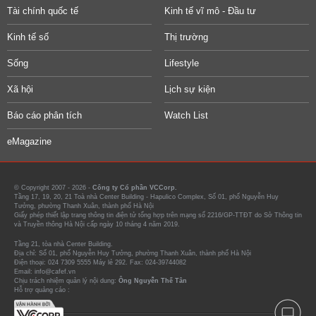
Tài chính quốc tế
Kinh tế vĩ mô - Đầu tư
Kinh tế số
Thị trường
Sống
Lifestyle
Xã hội
Lịch sự kiện
Báo cáo phân tích
Watch List
eMagazine
© Copyright 2007 - 2026 -
Công ty Cổ phần VCCorp.
Tầng 17, 19, 20, 21 Toà nhà Center Building - Hapulico Complex, Số 01, phố Nguyễn Huy
Tưởng, phường Thanh Xuân, thành phố Hà Nội
Giấy phép thiết lập trang thông tin điện tử tổng hợp trên mạng số 2216/GP-TTĐT do Sở Thông tin
và Truyền thông Hà Nội cấp ngày 10 tháng 4 năm 2019.
Tầng 21, tòa nhà Center Building.
Địa chỉ: Số 01, phố Nguyễn Huy Tưởng, phường Thanh Xuân, thành phố Hà Nội
Điện thoại: 024 7309 5555 Máy lẻ 292. Fax: 024-39744082
Email: info@cafef.vn
Chịu trách nhiệm quản lý nội dung:
Ông Nguyễn Thế Tân
Hỗ trợ quảng cáo :