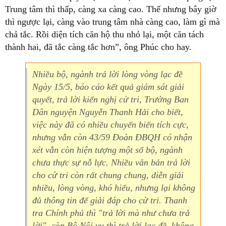
Trung tâm thì thấp, càng xa càng cao. Thế nhưng bây giờ
thì ngược lại, càng vào trung tâm nhà càng cao, làm gì mà
chả tắc. Rồi diện tích căn hộ thu nhỏ lại, một căn tách
thành hai, đã tắc càng tắc hơn”, ông Phúc cho hay.
Nhiều bộ, ngành trả lời lòng vòng lạc đề
Ngày 15/5, báo cáo kết quả giám sát giải
quyết, trả lời kiến nghị cử tri, Trưởng Ban
Dân nguyện Nguyễn Thanh Hải cho biết,
việc này đã có nhiều chuyển biến tích cực,
nhưng vẫn còn 43/59 Đoàn ĐBQH có nhận
xét vẫn còn hiện tượng một số bộ, ngành
chưa thực sự nỗ lực. Nhiều văn bản trả lời
cho cử tri còn rất chung chung, diễn giải
nhiều, lòng vòng, khó hiểu, nhưng lại không
đủ thông tin để giải đáp cho cử tri. Thanh
tra Chính phủ thì "trả lời mà như chưa trả
lời", còn Bộ Nội vụ thì trả lời lạc đề, không