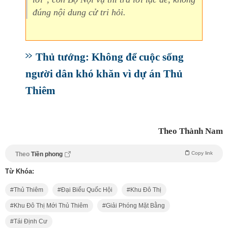
đúng nội dung cử tri hỏi.
Thủ tướng: Không để cuộc sống
người dân khó khăn vì dự án Thủ
Thiêm
Theo Thành Nam
Copy link
Theo
Tiền phong
Từ Khóa:
Thủ Thiêm
Đại Biểu Quốc Hội
Khu Đô Thị
Khu Đô Thị Mới Thủ Thiêm
Giải Phóng Mặt Bằng
Tái Định Cư