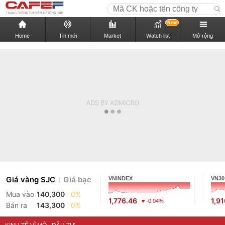
New
Home
Tin mới
Market
Watch list
Mở rộng
Giá vàng SJC
Giá bạc
VNINDEX
VN30
Mua vào
140,300
0%
1,776.46
1,9
-0.04%
Bán ra
143,300
0%