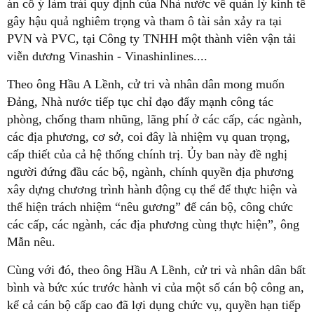
án cố ý làm trái quy định của Nhà nước về quản lý kinh tế
gây hậu quả nghiêm trọng và tham ô tài sản xảy ra tại
PVN và PVC, tại Công ty TNHH một thành viên vận tải
viễn dương Vinashin - Vinashinlines....
Theo ông Hầu A Lềnh, cử tri và nhân dân mong muốn
Đảng, Nhà nước tiếp tục chỉ đạo đẩy mạnh công tác
phòng, chống tham nhũng, lãng phí ở các cấp, các ngành,
các địa phương, cơ sở, coi đây là nhiệm vụ quan trọng,
cấp thiết của cả hệ thống chính trị. Ủy ban này đề nghị
người đứng đầu các bộ, ngành, chính quyền địa phương
xây dựng chương trình hành động cụ thể để thực hiện và
thể hiện trách nhiệm “nêu gương” để cán bộ, công chức
các cấp, các ngành, các địa phương cùng thực hiện”, ông
Mẫn nêu.
Cùng với đó, theo ông Hầu A Lềnh, cử tri và nhân dân bất
bình và bức xúc trước hành vi của một số cán bộ công an,
kể cả cán bộ cấp cao đã lợi dụng chức vụ, quyền hạn tiếp