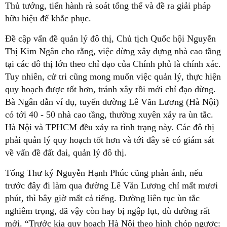
Thủ tướng, tiến hành rà soát tổng thể và đề ra giải pháp
hữu hiệu để khắc phục.
Đề cập vấn đề quản lý đô thị, Chủ tịch Quốc hội Nguyễn
Thị Kim Ngân cho rằng, việc dừng xây dựng nhà cao tầng
tại các đô thị lớn theo chỉ đạo của Chính phủ là chính xác.
Tuy nhiên, cử tri cũng mong muốn việc quản lý, thực hiện
quy hoạch được tốt hơn, tránh xây rồi mới chỉ đạo dừng.
Bà Ngân dẫn ví dụ, tuyến đường Lê Văn Lương (Hà Nội)
có tới 40 - 50 nhà cao tầng, thường xuyên xảy ra ùn tắc.
Hà Nội và TPHCM đều xảy ra tình trạng này. Các đô thị
phải quản lý quy hoạch tốt hơn và tới đây sẽ có giám sát
về vấn đề đất đai, quản lý đô thị.
Tổng Thư ký Nguyễn Hạnh Phúc cũng phản ánh, nếu
trước đây đi làm qua đường Lê Văn Lương chỉ mất mươi
phút, thì bây giờ mất cả tiếng. Đường liên tục ùn tắc
nghiêm trọng, đã vậy còn hay bị ngập lụt, dù đường rất
mới. “Trước kia quy hoạch Hà Nội theo hình chóp ngược: