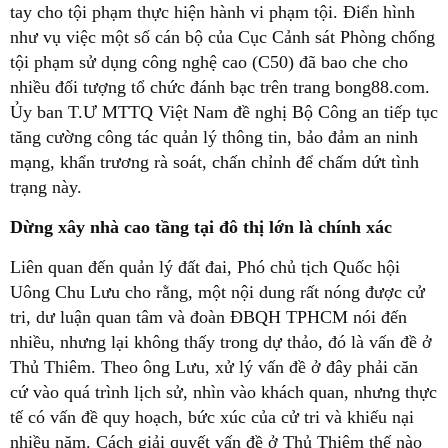
tay cho tội phạm thực hiện hành vi phạm tội. Điển hình
như vụ việc một số cán bộ của Cục Cảnh sát Phòng chống
tội phạm sử dụng công nghệ cao (C50) đã bao che cho
nhiều đối tượng tổ chức đánh bạc trên trang bong88.com.
Ủy ban T.Ư MTTQ Việt Nam đề nghị Bộ Công an tiếp tục
tăng cường công tác quản lý thông tin, bảo đảm an ninh
mạng, khẩn trương rà soát, chấn chỉnh để chấm dứt tình
trạng này.
Dừng xây nhà cao tầng
tại đô thị lớn là chính xác
Liên quan đến quản lý đất đai, Phó chủ tịch Quốc hội
Uông Chu Lưu cho rằng, một nội dung rất nóng được cử
tri, dư luận quan tâm và đoàn ĐBQH TPHCM nói đến
nhiều, nhưng lại không thấy trong dự thảo, đó là vấn đề ở
Thủ Thiêm. Theo ông Lưu, xử lý vấn đề ở đây phải căn
cứ vào quá trình lịch sử, nhìn vào khách quan, nhưng thực
tế có vấn đề quy hoạch, bức xúc của cử tri và khiếu nại
nhiều năm. Cách giải quyết vấn đề ở Thủ Thiêm thế nào