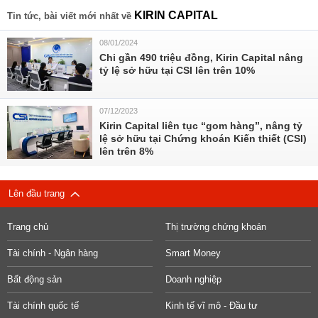
KIRIN CAPITAL
Tin tức, bài viết mới nhất về
08/01/2024
Chi gần 490 triệu đồng, Kirin Capital nâng
tỷ lệ sở hữu tại CSI lên trên 10%
07/12/2023
Kirin Capital liên tục “gom hàng”, nâng tỷ
lệ sở hữu tại Chứng khoán Kiến thiết (CSI)
lên trên 8%
Lên đầu trang
Trang chủ
Thị trường chứng khoán
Tài chính - Ngân hàng
Smart Money
Bất động sản
Doanh nghiệp
Tài chính quốc tế
Kinh tế vĩ mô - Đầu tư