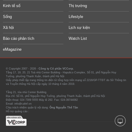
Kinh tế số
Thị trường
Sống
Lifestyle
Xã hội
Lịch sự kiện
Báo cáo phân tích
Watch List
eMagazine
© Copyright 2007 - 2026 -
Công ty Cổ phần VCCorp.
Tầng 17, 19, 20, 21 Toà nhà Center Building - Hapulico Complex, Số 01, phố Nguyễn Huy
Tưởng, phường Thanh Xuân, thành phố Hà Nội
Giấy phép thiết lập trang thông tin điện tử tổng hợp trên mạng số 2216/GP-TTĐT do Sở Thông tin
và Truyền thông Hà Nội cấp ngày 10 tháng 4 năm 2019.
Tầng 21, tòa nhà Center Building.
Địa chỉ: Số 01, phố Nguyễn Huy Tưởng, phường Thanh Xuân, thành phố Hà Nội
Điện thoại: 024 7309 5555 Máy lẻ 292. Fax: 024-39744082
Email: info@cafef.vn
Chịu trách nhiệm quản lý nội dung:
Ông Nguyễn Thế Tân
Hỗ trợ quảng cáo :