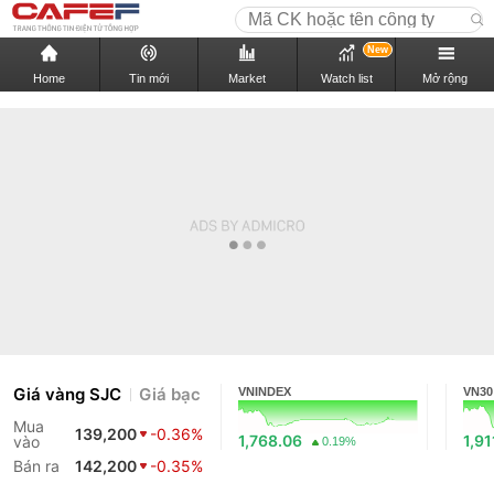
New
Home
Tin mới
Market
Watch list
Mở rộng
Giá vàng SJC
Giá bạc
VNINDEX
VN30
Mua
139,200
-0.36%
1,768.06
1,91
vào
0.19%
Bán ra
142,200
-0.35%