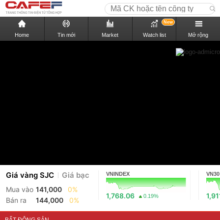
New
Home
Tin mới
Market
Watch list
Mở rộng
Giá vàng SJC
Giá bạc
VNINDEX
VN30
Mua vào
141,000
0%
1,768.06
1,91
0.19%
Bán ra
144,000
0%