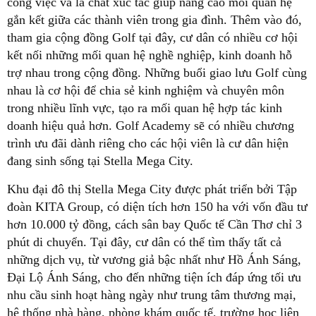
công việc và là chất xúc tác giúp nâng cao mối quan hệ
gắn kết giữa các thành viên trong gia đình. Thêm vào đó,
tham gia cộng đồng Golf tại đây, cư dân có nhiều cơ hội
kết nối những mối quan hệ nghề nghiệp, kinh doanh hỗ
trợ nhau trong cộng đồng. Những buổi giao lưu Golf cùng
nhau là cơ hội để chia sẻ kinh nghiệm và chuyên môn
trong nhiều lĩnh vực, tạo ra mối quan hệ hợp tác kinh
doanh hiệu quả hơn. Golf Academy sẽ có nhiều chương
trình ưu đãi dành riêng cho các hội viên là cư dân hiện
đang sinh sống tại Stella Mega City.
Khu đại đô thị Stella Mega City được phát triển bởi Tập
đoàn KITA Group, có diện tích hơn 150 ha với vốn đầu tư
hơn 10.000 tỷ đồng, cách sân bay Quốc tế Cần Thơ chỉ 3
phút di chuyển. Tại đây, cư dân có thể tìm thấy tất cả
những dịch vụ, từ vương giả bậc nhất như Hồ Ánh Sáng,
Đại Lộ Ánh Sáng, cho đến những tiện ích đáp ứng tối ưu
nhu cầu sinh hoạt hàng ngày như trung tâm thương mại,
hệ thống nhà hàng, phòng khám quốc tế, trường học liên