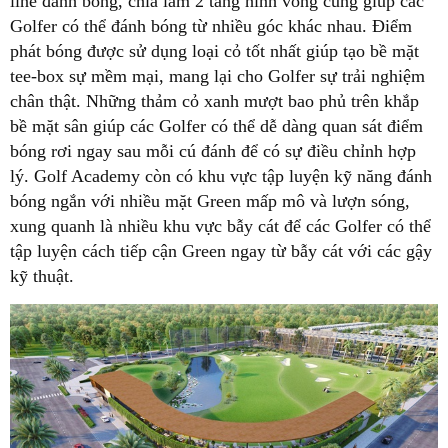
line đánh bóng, chia làm 2 tầng hình vòng cung giúp các
Golfer có thể đánh bóng từ nhiều góc khác nhau. Điểm
phát bóng được sử dụng loại cỏ tốt nhất giúp tạo bề mặt
tee-box sự mềm mại, mang lại cho Golfer sự trải nghiệm
chân thật. Những thảm cỏ xanh mượt bao phủ trên khắp
bề mặt sân giúp các Golfer có thể dễ dàng quan sát điểm
bóng rơi ngay sau mỗi cú đánh để có sự điều chỉnh hợp
lý. Golf Academy còn có khu vực tập luyện kỹ năng đánh
bóng ngắn với nhiều mặt Green mấp mô và lượn sóng,
xung quanh là nhiều khu vực bẫy cát để các Golfer có thể
tập luyện cách tiếp cận Green ngay từ bẫy cát với các gậy
kỹ thuật.