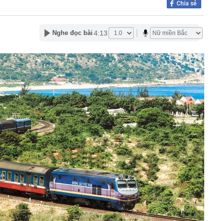
Chia sẻ
i học top đầu về kinh tế, công nghiệp, nghệ thuật... đồng
 xây cơ sở mới tại xã cách trung tâm Hà Nội 20km, có
ố 5 đi qua
4:13
Nghe đọc bài
từ cho vay tiêu dùng theo phương thức thấu chi tài
ỷ USD cho mục tiêu Net Zero: Ngân hàng giữ vai trò kênh
ực
àng nhiều gia đình không còn phụ thuộc vào giàn phơi? 1
 phóng cả ban công đang trở thành xu hướng mới
ể 30 m², “chuồng cọp” san sát đến đại đô thị hàng trăm
ăn hộ chung cư đã thay đổi đến "chóng mặt"
àu omega-3 bậc nhất
ả ‘đến từ thiên đường’ của Việt Nam, anh nông dân Ấn Độ
lớn, chỉ bán hạt giống cũng kiếm bộn tiền
ơi "1 con gà gáy 3 nước cùng nghe" ở ngay miền Bắc:
ao 1800m, không phải lúc nào cũng tới được
 chờ giá giảm sâu, chuyên gia nói thẳng: “Khó!”
ản: Một lần “đau” để quay về đúng giá trị sẽ tốt hơn
 phấn ngắn hạn rồi lại phải trả giá
USD có tháng 7 tệ nhất trong lịch sử hoạt động