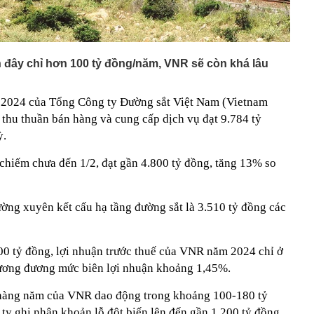
 đây chỉ hơn 100 tỷ đồng/năm, VNR sẽ còn khá lâu
m 2024 của Tổng Công ty Đường sắt Việt Nam (Vietnam
hu thuần bán hàng và cung cấp dịch vụ đạt 9.784 tỷ
ỳ.
 chiếm chưa đến 1/2, đạt gần 4.800 tỷ đồng, tăng 13% so
ường xuyên kết cấu hạ tầng đường sắt là 3.510 tỷ đồng các
0 tỷ đồng, lợi nhuận trước thuế của VNR năm 2024 chỉ ở
tương đương mức biên lợi nhuận khoảng 1,45%.
n hàng năm của VNR dao động trong khoảng 100-180 tỷ
y ghi nhận khoản lỗ đột biến lên đến gần 1.200 tỷ đồng