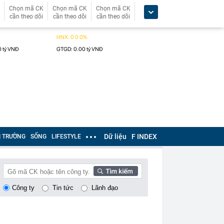
Chọn mã CK
Chọn mã CK
Chọn mã CK
cần theo dõi
cần theo dõi
cần theo dõi
Dữ liệu
F INDEX
Ị TRƯỜNG
SỐNG
LIFESTYLE
Công ty
Tin tức
Lãnh đạo