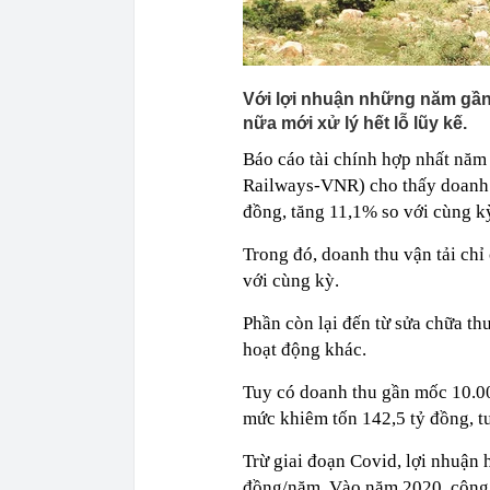
Với lợi nhuận những năm gần
nữa mới xử lý hết lỗ lũy kế.
Báo cáo tài chính hợp nhất nă
Railways-VNR) cho thấy doanh t
đồng, tăng 11,1% so với cùng k
Trong đó, doanh thu vận tải chỉ
với cùng kỳ.
Phần còn lại đến từ sửa chữa th
hoạt động khác.
Tuy có doanh thu gần mốc 10.00
mức khiêm tốn 142,5 tỷ đồng, 
Trừ giai đoạn Covid, lợi nhuậ
đồng/năm. Vào năm 2020, công t