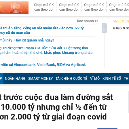
Chọn mã CK
Chọn mã CK
Chọn mã CK
Chọn mã CK
cần theo dõi
cần theo dõi
cần theo dõi
cần theo dõi
Đọc nhanh >>
à thuê 5 tầng, công an bắt nhóm lừa đảo hơn 327 tỷ
truy nã đỏ toàn cầu
 mùi này: Hãy xịt quanh nhà ngay!
 Thường trực Phạm Gia Túc: Sửa đổi 3 luật trong lĩnh
 nhằm hoàn thiện thể chế, khắc phục khoảng trống pháp
 viên tại Vietcombank, VietinBank, BIDV và Agribank
ng nửa đầu năm 2026
 vùng đất sở hữu Di sản Thế giới đầu tiên của Đông Nam
P
NGÂN HÀNG
SMART MONEY
TÀI CHÍNH QUỐC TẾ
VĨ MÔ
KINH TẾ SỐ
TH
scar của ngành du lịch" đề cử, là nơi tỷ phú Xuân
 KDL tâm linh 12.000 ha
p dụng tùy nghi "tỷ lệ an toàn khác" đối với ngân hàng
t trước cuộc đua làm đường sắt
gười sau 60 tuổi không thể không có: Thiếu một khoản,
 10.000 tỷ nhưng chỉ ½ đến từ
ễ rơi vào cảnh phụ thuộc con cái
 14% của VNPT, sau hơn 4 năm, lợi nhuận của Viettel
hơn 2.000 tỷ từ giai đoạn covid
n cả VNPT và FPT Telecom cộng lại
ùng lẫn lộn tài khoản: Người bán online đối mặt rủi ro