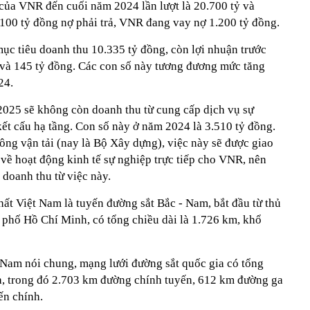
 của VNR đến cuối năm 2024 lần lượt là 20.700 tỷ và
.100 tỷ đồng nợ phải trả, VNR đang vay nợ 1.200 tỷ đồng.
c tiêu doanh thu 10.335 tỷ đồng, còn lợi nhuận trước
g và 145 tỷ đồng. Các con số này tương đương mức tăng
24.
2025 sẽ không còn doanh thu từ cung cấp dịch vụ sự
kết cấu hạ tầng. Con số này ở năm 2024 là 3.510 tỷ đồng.
ông vận tải (nay là Bộ Xây dựng), việc này sẽ được giao
về hoạt động kinh tế sự nghiệp trực tiếp cho VNR, nên
doanh thu từ việc này.
hất Việt Nam là tuyến đường sắt Bắc - Nam, bắt đầu từ thủ
 phố Hồ Chí Minh, có tổng chiều dài là 1.726 km, khổ
 Nam nói chung, mạng lưới đường sắt quốc gia có tổng
a, trong đó 2.703 km đường chính tuyến, 612 km đường ga
ến chính.