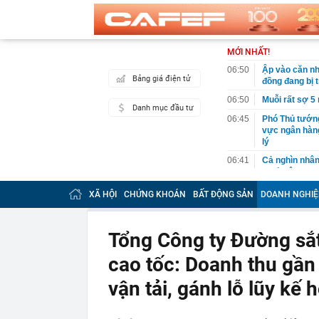
MỚI NHẤT!
06:50
Ập vào căn nh
Bảng giá điện tử
đồng đang bị 
06:50
Muỗi rất sợ 5
Danh mục đầu tư
06:45
Phó Thủ tướng
vực ngân hàng
lý
06:41
Cả nghìn nhân
nghỉ việc tro
06:39
Việt Nam có 1
XÃ HỘI
CHỨNG KHOÁN
BẤT ĐỘNG SẢN
DOANH NGHIỆ
Á vừa được "O
Trường đầu tư
06:37
Lo ngại việc á
Tổng Công ty Đường sắ
06:37
3 tài khoản n
cao tốc: Doanh thu gần
tuổi già rất d
06:35
Từng chỉ bằng
vận tải, gánh lỗ lũy kế 
Global lớn hơ
06:30
Gộp hoá đơn, d