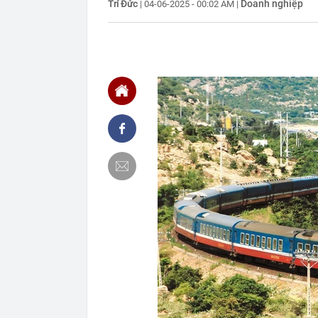
Doanh nghiệp
thuế
Trí Đức
|
04-06-2025 - 00:02 AM
|
06:28
Loạt trường đạ
loạt khảo sát
tuyến metro s
06:28
Hiệu quả cao 
khoản
06:24
Thu hút 700 t
dẫn vốn chủ l
06:20
Vì sao ngày c
thiết bị giải
06:13
Từ nhà tập th
ha: Mô hình c
06:02
9 loại quả gi
06:01
Trồng loại qu
bất ngờ trúng 
06:00
Việt Nam có n
Nằm trên độ c
05:55
Người mua nhà
05:46
Sếp bất động s
nhiều lần hưng
05:01
Quỹ ngoại tỷ 