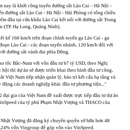
m nay là khởi công tuyến đường sắt Lào Cai – Hà Nội –
n đường sắt Lào Cai - Hà Nội - Hải Phòng có tổng chiều
ểm đầu tại cửa khẩu Lào Cai kết nối với đường sắt Trung
ân (TP. Hạ Long, Quảng Ninh).
iết kế 160 km/h trên đoạn chính tuyến ga Lào Cai - ga
oạn Lào Cai - các đoạn tuyến nhánh, 120 km/h đối với
với đường sắt vành đai phía Đông.
cao tốc Bắc-Nam với vốn đầu tư 67 tỷ USD, theo Nghị
ội thì dự án sẽ được triển khai theo hình đầu tư công,
t Việt Nam tiếp nhận quản lý, bảo trì kết cấu hạ tầng và
y động các doanh nghiệp khác đầu tư phương tiện..."
2 đại gia của Việt Nam đề xuất được trực tiếp đầu tư dự án
 VinSpeed của tỷ phú Phạm Nhật Vượng và THACO của
Nhật Vượng đã đăng ký chuyển quyền sở hữu hơn 48
 1,24% vốn Vingroup để góp vốn vào VinSpeed.