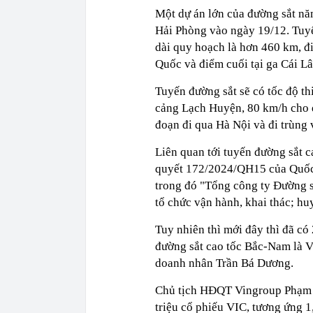
Một dự án lớn của đường sắt nă
Hải Phòng vào ngày 19/12. Tuyế
dài quy hoạch là hơn 460 km, đi
Quốc và điểm cuối tại ga Cái L
Tuyến đường sắt sẽ có tốc độ th
cảng Lạch Huyện, 80 km/h cho đ
đoạn đi qua Hà Nội và đi trùng 
Liên quan tới tuyến đường sắt 
quyết 172/2024/QH15 của Quốc h
trong đó "Tổng công ty Đường sắ
tổ chức vận hành, khai thác; hu
Tuy nhiên thì mới đây thì đã có 
đường sắt cao tốc Bắc-Nam là
doanh nhân Trần Bá Dương.
Chủ tịch HĐQT Vingroup Phạm 
triệu cổ phiếu VIC, tương ứng