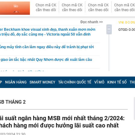
Chọn mã CK
Chọn mã CK
Chọn mã CK
Chọn mã CK
cần theo dõi
cần theo dõi
cần theo dõi
cần theo dõi
Đọc nhanh >>
per Beckham khoe visual xinh đẹp, thanh xuân mơn mởn
 triệu đô, đọ sắc cùng mẹ - Victoria ngoài 50 vẫn đỉnh
ng máy tính cần làm ngay điều này để tránh bị phạt tới
 giao ùn tắc bậc nhất Quy Nhơn được đề xuất làm cầu
i khác của Chùa Cầu Hội An
ê của Hari Won
P
NGÂN HÀNG
SMART MONEY
TÀI CHÍNH QUỐC TẾ
VĨ MÔ
KINH TẾ SỐ
TH
ên nhân vụ cháy chung cư ở Hồng Kông (Trung Quốc)
ời tử vong sau 9 tháng: Chỉ bắt nguồn từ một đầu thuốc
SB THÁNG 2
xuất cảnh với chủ hộ kinh doanh Trang Dương
g 7 Âm lịch, 3 con giáp này vẫn được Thần tài che chở,
ãi suất ngân hàng MSB mới nhất tháng 2/2024:
ân cuộc đời
hách hàng mới được hưởng lãi suất cao nhất
iết lộ: 6 loại cá biển giá bình dân, người không biết hay
 sành lại thích mua
/02/2024 21:30