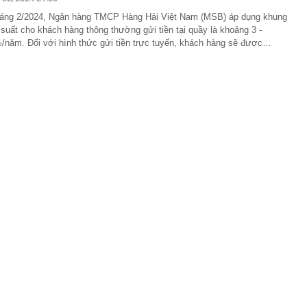
o triển khai loạt ưu đãi tháng 8, giá Omoda C5 từ 459,1
áng 2/2024, Ngân hàng TMCP Hàng Hải Việt Nam (MSB) áp dụng khung
i suất cho khách hàng thông thường gửi tiền tại quầy là khoảng 3 -
àng nhiều gia đình không còn lát kín sân bằng gạch? 2
/năm. Đối với hình thức gửi tiền trực tuyến, khách hàng sẽ được…
mát vừa thoát nước tốt đang dần trở thành xu hướng
ng mẹ trồng 19 năm bất ngờ “nằm dài” khắp chậu, đến
cũng trầm trồ.
p 'cá voi' Strategy: ChatGPT giúp tôi kiếm 15 tỷ USD,
 nhiều hơn robot
gười dùng ChatGPT miễn phí
o dịch chuyển khoản 89.760.000 đồng từ tài khoản
ang tài khoản VietinBank của Lò Thị Ly, công an lập tức
p thu là hết nóng, phải đến tiết Xử thử mới thật sự mát
cao tốc Quảng Ngãi đến Nha Trang thu phí không dừng
y kế, nhiều doanh nghiệp Nhà nước báo lãi nghìn tỷ
ụ xe đầu kéo chở nhiều ô tô Lexus bốc cháy trên cao tốc
Phòng
 cho Mr Pips, Shark Bình đang bị điều tra về 3 tội danh