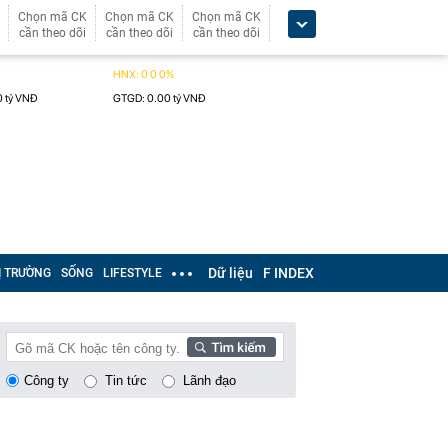
Chọn mã CK
Chọn mã CK
Chọn mã CK
cần theo dõi
cần theo dõi
cần theo dõi
Dữ liệu
F INDEX
Ị TRƯỜNG
SỐNG
LIFESTYLE
Công ty
Tin tức
Lãnh đạo