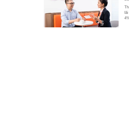
16:36
Omoda & Jaeco
Th
triệu đồng
lã
16:33
Vì sao ngày c
4%
cách làm vừa 
mới
16:29
Cây xương rồ
khi nở hoa ai 
16:27
Tỉ phú sáng lậ
đừng làm việc
16:21
Tin vui cho n
16:20
Phát hiện gia
Vietcombank s
xác minh
16:18
Đừng tưởng Lậ
mẻ
16:17
Thêm 5 tuyến 
từ ngày 14/8
16:16
EVN hết lỗ lũ
16:16
Hiện trường v
Hà Nội - Hải 
16:14
Ngoài rửa tiền