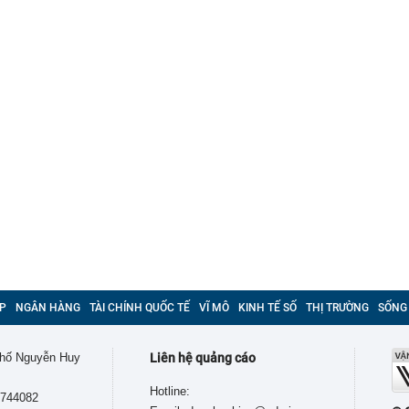
P
NGÂN HÀNG
TÀI CHÍNH QUỐC TẾ
VĨ MÔ
KINH TẾ SỐ
THỊ TRƯỜNG
SỐNG
 phố Nguyễn Huy
Liên hệ quảng cáo
Hotline:
9744082