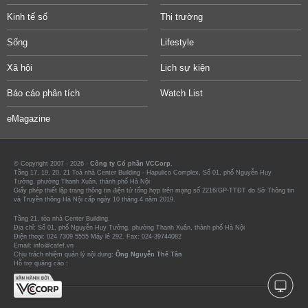
Kinh tế số
Thị trường
Sống
Lifestyle
Xã hội
Lịch sự kiện
Báo cáo phân tích
Watch List
eMagazine
© Copyright 2007 - 2026 -
Công ty Cổ phần VCCorp.
Tầng 17, 19, 20, 21 Toà nhà Center Building - Hapulico Complex, Số 01, phố Nguyễn Huy
Tưởng, phường Thanh Xuân, thành phố Hà Nội
Giấy phép thiết lập trang thông tin điện tử tổng hợp trên mạng số 2216/GP-TTĐT do Sở Thông tin
và Truyền thông Hà Nội cấp ngày 10 tháng 4 năm 2019.
Tầng 21, tòa nhà Center Building.
Địa chỉ: Số 01, phố Nguyễn Huy Tưởng, phường Thanh Xuân, thành phố Hà Nội
Điện thoại: 024 7309 5555 Máy lẻ 292. Fax: 024-39744082
Email: info@cafef.vn
Chịu trách nhiệm quản lý nội dung:
Ông Nguyễn Thế Tân
Hỗ trợ quảng cáo :