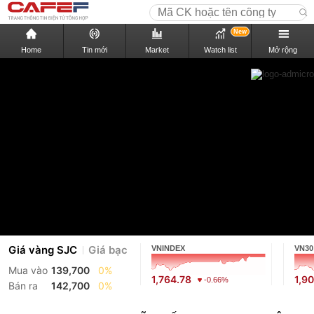
New
Home
Tin mới
Market
Watch list
Mở rộng
Giá vàng SJC
Giá bạc
VNINDEX
VN30
Mua vào
139,700
0%
1,764.78
1,9
-0.66%
Bán ra
142,700
0%