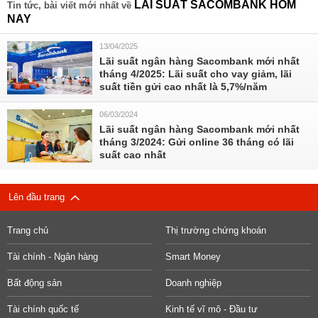
LÃI SUẤT SACOMBANK HÔM
Tin tức, bài viết mới nhất về
NAY
13/04/2025
Lãi suất ngân hàng Sacombank mới nhất
tháng 4/2025: Lãi suất cho vay giảm, lãi
suất tiền gửi cao nhất là 5,7%/năm
06/03/2024
Lãi suất ngân hàng Sacombank mới nhất
tháng 3/2024: Gửi online 36 tháng có lãi
suất cao nhất
Lên đầu trang
Trang chủ
Thị trường chứng khoán
Tài chính - Ngân hàng
Smart Money
Bất động sản
Doanh nghiệp
Tài chính quốc tế
Kinh tế vĩ mô - Đầu tư