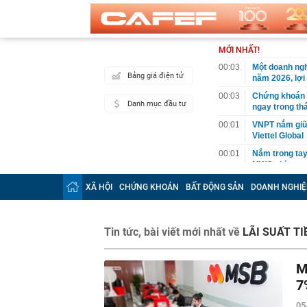
MỚI NHẤT!
00:03
Một doanh ngh
Bảng giá điện tử
năm 2026, lợ
00:03
Chứng khoán 
Danh mục đầu tư
ngay trong th
00:01
VNPT nắm giữ 
Viettel Global
00:01
Nắm trong ta
MWG chỉ nga
00:01
Khám xét ngôi
XÃ HỘI
CHỨNG KHOÁN
BẤT ĐỘNG SẢN
DOANH NGHIỆ
5 thỏi vàng gi
23:28
4 dấu hiệu nh
23:12
Quốc gia có l
Tin tức, bài viết mới nhất về
LÃI SUẤT TI
vượt Hàn Quốc
23:01
Người bán trá
M
nghề lại kiểm 
7
23:00
Tiếp viên tàu
sao nhiều hơn
05