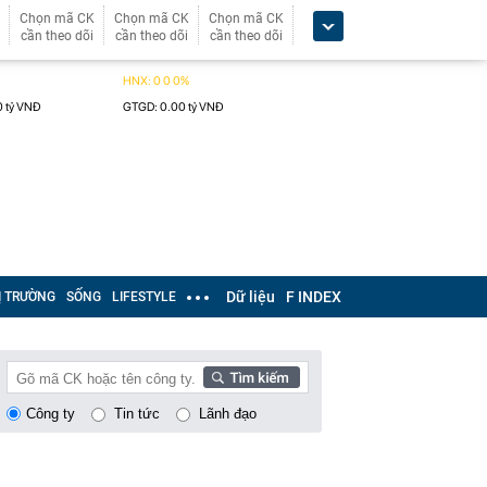
Chọn mã CK
Chọn mã CK
Chọn mã CK
cần theo dõi
cần theo dõi
cần theo dõi
Dữ liệu
F INDEX
Ị TRƯỜNG
SỐNG
LIFESTYLE
Công ty
Tin tức
Lãnh đạo