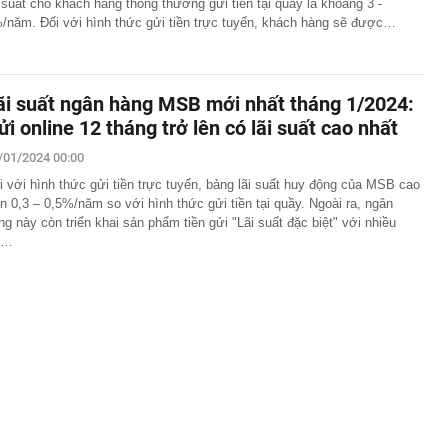
i suất cho khách hàng thông thường gửi tiền tại quầy là khoảng 3 -
/năm. Đối với hình thức gửi tiền trực tuyến, khách hàng sẽ được…
ãi suất ngân hàng MSB mới nhất tháng 1/2024:
ửi online 12 tháng trở lên có lãi suất cao nhất
/01/2024 00:00
i với hình thức gửi tiền trực tuyến, bảng lãi suất huy động của MSB cao
n 0,3 – 0,5%/năm so với hình thức gửi tiền tại quầy. Ngoài ra, ngân
ng này còn triển khai sản phẩm tiền gửi "Lãi suất đặc biệt" với nhiều
u…