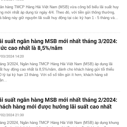
 có xương trẻ khỏe như phụ nữ 30, bác sĩ kinh ngạc khi
ân hàng TMCP Hàng Hải Việt Nam (MSB) vừa công bố biểu lãi suất huy
ng mới nhất áp dụng từ ngày 4/4. Theo đó, với tiền gửi thông thường,
a đựng tâm huyết của NSND Tự Long
à băng này giữ nguyên lãi suất huy động tại các kỳ hạn 1 - 5 tháng và…
 4.300 USD/ounce, chuyên gia dự báo đỉnh mới
iệp dầu khí đem hơn 42.200 tỷ đồng gửi ngân hàng
o những người không rút điện ấm siêu tốc trước khi ngủ
ãi suất ngân hàng MSB mới nhất tháng 3/2024:
là có thêm "lá bài" từ Triều Tiên: Điểm yếu của Ukraine
ức cao nhất là 8,5%/năm
t sâu?
/03/2024 14:20
cá tích tụ độc nhiều bậc nhất
áng 3/2024, Ngân hàng TMCP Hàng Hải Việt Nam (MSB) áp dụng lãi
n tình' từng làm nghề giao báo, U60 vẫn như thanh niên
ất huy động cao nhất là 8,5%/năm, dành cho khách hàng gửi tối thiểu
rí dự kiến xây hầm xuyên núi Tam Đảo
0 tỷ tại kỳ hạn 13 tháng. Với số số tiền gửi ít hơn, khách hàng sẽ
hận…
 tỷ từ bán vé số, công ty xổ số chi trả thưởng thế nào?
Vũ Thị Thanh SN 2003 và Vi Thị Hòe SN 2004
ãi suất ngân hàng MSB mới nhất tháng 2/2024:
hách hàng mới được hưởng lãi suất cao nhất
/02/2024 21:30
áng 2/2024, Ngân hàng TMCP Hàng Hải Việt Nam (MSB) áp dụng khung