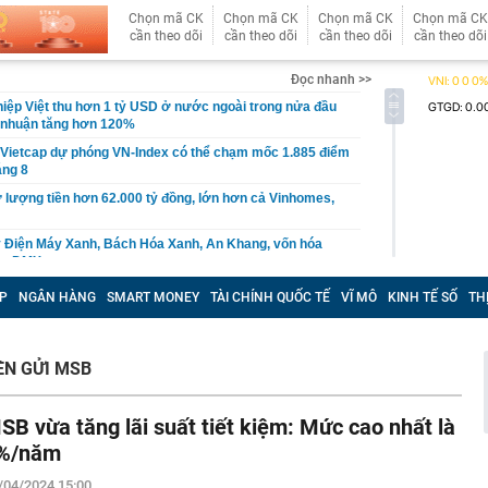
Chọn mã CK
Chọn mã CK
Chọn mã CK
Chọn mã CK
cần theo dõi
cần theo dõi
cần theo dõi
cần theo dõi
Đọc nhanh >>
iệp Việt thu hơn 1 tỷ USD ở nước ngoài trong nửa đầu
i nhuận tăng hơn 120%
Vietcap dự phóng VN-Index có thể chạm mốc 1.885 điểm
áng 8
lượng tiền hơn 62.000 tỷ đồng, lớn hơn cả Vinhomes,
y Điện Máy Xanh, Bách Hóa Xanh, An Khang, vốn hóa
ng DMX
 nhà cổ, phát hiện 'kho báu' gồm 1.000 đồng tiền vàng và
P
NGÂN HÀNG
SMART MONEY
TÀI CHÍNH QUỐC TẾ
VĨ MÔ
KINH TẾ SỐ
TH
ấu trong nhiều ngăn bí mật - giá trị hơn 18 tỷ đồng
ận biết ngôi nhà có phong thuỷ không thuận lợi
ượng khách đến Việt Nam đông nhất 7 tháng đầu năm,
ỀN GỬI MSB
 và Nga, gấp gần 6 lần Ấn Độ
i cây tiết lộ: Khách thường chọn quả to, người trong
SB vừa tăng lãi suất tiết kiệm: Mức cao nhất là
tra 5 chi tiết này trước
%/năm
 cao tốc quỳ gối 1h an ủi khách: 7 năm sau ở khách sạn 5
 ở nhà, bay hạng thương gia
/04/2024 15:00