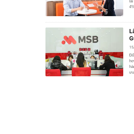
lã
4%
L
G
15
Đố
hơ
hà
ư