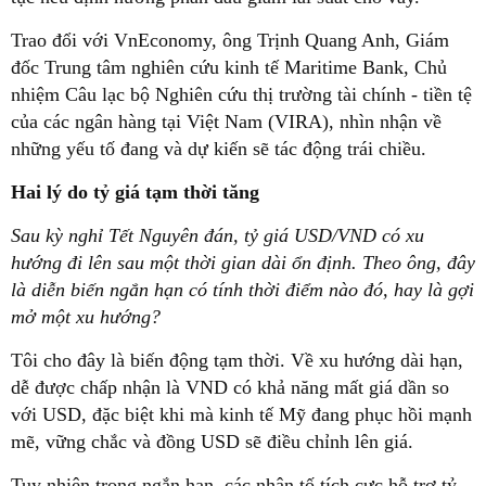
Trao đổi với VnEconomy, ông Trịnh Quang Anh, Giám
đốc Trung tâm nghiên cứu kinh tế Maritime Bank, Chủ
nhiệm Câu lạc bộ Nghiên cứu thị trường tài chính - tiền tệ
của các ngân hàng tại Việt Nam (VIRA), nhìn nhận về
những yếu tố đang và dự kiến sẽ tác động trái chiều.
Hai lý do tỷ giá tạm thời tăng
Sau kỳ nghỉ Tết Nguyên đán, tỷ giá USD/VND có xu
hướng đi lên sau một thời gian dài ổn định. Theo ông, đây
là diễn biến ngắn hạn có tính thời điểm nào đó, hay là gợi
mở một xu hướng?
Tôi cho đây là biến động tạm thời. Về xu hướng dài hạn,
dễ được chấp nhận là VND có khả năng mất giá dần so
với USD, đặc biệt khi mà kinh tế Mỹ đang phục hồi mạnh
mẽ, vững chắc và đồng USD sẽ điều chỉnh lên giá.
Tuy nhiên trong ngắn hạn, các nhân tố tích cực hỗ trợ tỷ