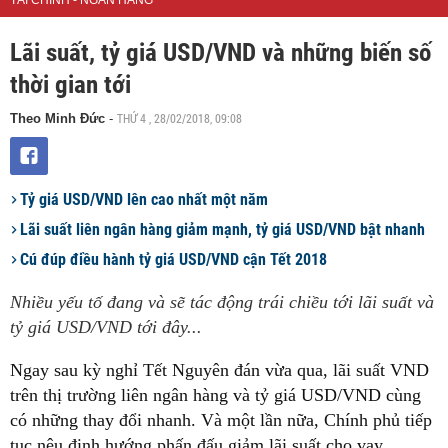
TÀI CHÍNH - NGÂN HÀNG
Lãi suất, tỷ giá USD/VND và những biến số
thời gian tới
THỨ 4 , 28/02/2018, 09:08
Theo Minh Đức
-
Tỷ giá USD/VND lên cao nhất một năm
Lãi suất liên ngân hàng giảm mạnh, tỷ giá USD/VND bật nhanh
Cú đúp điều hành tỷ giá USD/VND cận Tết 2018
Nhiều yếu tố đang và sẽ tác động trái chiều tới lãi suất và
tỷ giá USD/VND tới đây...
Ngay sau kỳ nghỉ Tết Nguyên đán vừa qua, lãi suất VND
trên thị trường liên ngân hàng và tỷ giá USD/VND cùng
có những thay đổi nhanh. Và một lần nữa, Chính phủ tiếp
tục nêu định hướng phấn đấu giảm lãi suất cho vay.