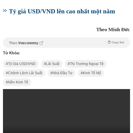
Tỷ giá USD/VND lên cao nhất một năm
Theo Minh Đức
Copy link
Theo
Vneconomy
Từ Khóa:
Tỷ Giá USD/VND
Lãi Suất
Thị Trường Ngoại Tệ
Chênh Lệch Lãi Suất
Nhà Đầu Tư
Kinh Tế Mỹ
Nền Kinh Tế