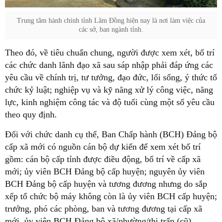
Trung tâm hành chính tỉnh Lâm Đồng hiện nay là nơi làm việc của
các sở, ban ngành tỉnh.
Theo đó, về tiêu chuẩn chung, người được xem xét, bố trí
các chức danh lãnh đạo xã sau sáp nhập phải đáp ứng các
yêu cầu về chính trị, tư tưởng, đạo đức, lối sống, ý thức tổ
chức kỷ luật; nghiệp vụ và kỹ năng xử lý công việc, năng
lực, kinh nghiệm công tác và độ tuổi cùng một số yêu cầu
theo quy định.
Đối với chức danh cụ thể, Ban Chấp hành (BCH) Đảng bộ
cấp xã mới có nguồn cán bộ dự kiến để xem xét bố trí
gồm: cán bộ cấp tỉnh được điều động, bố trí về cấp xã
mới; ủy viên BCH Đảng bộ cấp huyện; nguyên ủy viên
BCH Đảng bộ cấp huyện và tương đương nhưng do sắp
xếp tổ chức bộ máy không còn là ủy viên BCH cấp huyện;
trưởng, phó các phòng, ban và tương đương tại cấp xã
mới, ủy viên BCH Đảng bộ xã/phường/thị trấn (cũ).