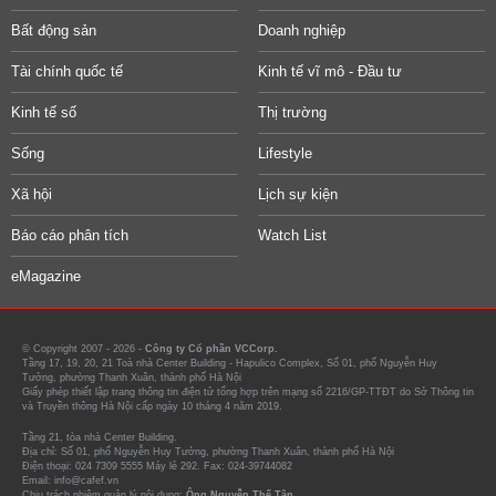
Bất động sản
Doanh nghiệp
Tài chính quốc tế
Kinh tế vĩ mô - Đầu tư
Kinh tế số
Thị trường
Sống
Lifestyle
Xã hội
Lịch sự kiện
Báo cáo phân tích
Watch List
eMagazine
© Copyright 2007 - 2026 -
Công ty Cổ phần VCCorp.
Tầng 17, 19, 20, 21 Toà nhà Center Building - Hapulico Complex, Số 01, phố Nguyễn Huy
Tưởng, phường Thanh Xuân, thành phố Hà Nội
Giấy phép thiết lập trang thông tin điện tử tổng hợp trên mạng số 2216/GP-TTĐT do Sở Thông tin
và Truyền thông Hà Nội cấp ngày 10 tháng 4 năm 2019.
Tầng 21, tòa nhà Center Building.
Địa chỉ: Số 01, phố Nguyễn Huy Tưởng, phường Thanh Xuân, thành phố Hà Nội
Điện thoại: 024 7309 5555 Máy lẻ 292. Fax: 024-39744082
Email: info@cafef.vn
Chịu trách nhiệm quản lý nội dung:
Ông Nguyễn Thế Tân