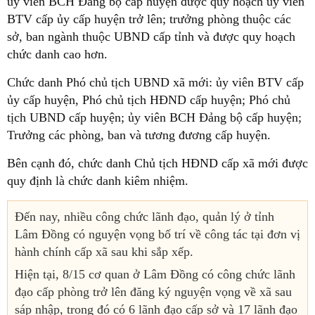
ủy viên BCH Đảng bộ cấp huyện được quy hoạch ủy viên
BTV cấp ủy cấp huyện trở lên; trưởng phòng thuộc các
sở, ban ngành thuộc UBND cấp tỉnh và được quy hoạch
chức danh cao hơn.
Chức danh Phó chủ tịch UBND xã mới: ủy viên BTV cấp
ủy cấp huyện, Phó chủ tịch HĐND cấp huyện; Phó chủ
tịch UBND cấp huyện; ủy viên BCH Đảng bộ cấp huyện;
Trưởng các phòng, ban và tương đương cấp huyện.
Bên cạnh đó, chức danh Chủ tịch HĐND cấp xã mới được
quy định là chức danh kiêm nhiệm.
Đến nay, nhiều công chức lãnh đạo, quản lý ở tỉnh
Lâm Đồng có nguyện vọng bố trí về công tác tại đơn vị
hành chính cấp xã sau khi sắp xếp.
Hiện tại, 8/15 cơ quan ở Lâm Đồng có công chức lãnh
đạo cấp phòng trở lên đăng ký nguyện vọng về xã sau
sáp nhập, trong đó có 6 lãnh đạo cấp sở và 17 lãnh đạo