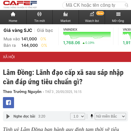
New
Home
Tin mới
Market
Watch list
Mở rộng
Giá vàng SJC
Giá bạc
VNINDEX
VN30
Mua vào
141,000
0%
1,768.06
1,91
0.19%
Bán ra
144,000
0%
XÃ HỘI
Lâm Đồng: Lãnh đạo cấp xã sau sáp nhập
cần đáp ứng tiêu chuẩn gì?
THỨ 3 , 20/05/2025, 16:15
Theo Trường Nguyên
-
Nghe đọc bài
3:20
Tỉnh uỷ Lâm Đồng ban hành quy định tạm thời về tiêu