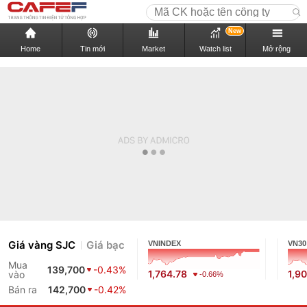
New
Home
Tin mới
Market
Watch list
Mở rộng
Giá vàng SJC
Giá bạc
VNINDEX
VN30
Mua
139,700
-0.43%
1,764.78
1,9
vào
-0.66%
Bán ra
142,700
-0.42%