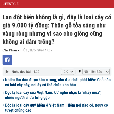
LIFESTYLE
Lan đột biến không là gì, đây là loại cây có
giá 9.000 tỷ đồng: Thân gỗ tỏa sáng như
vàng ròng nhưng vì sao cho giống cũng
không ai dám trồng?
THỨ 2 , 29/04/2024, 17:35
Chi Phan
-
Nghe đọc bài
4:12
Nhiều lần đào được kim cương, nhà địa chất phát hiện: Chỗ nào
có loài cây này, nơi ấy có thể chứa kho báu
Độc lạ loài cây của Việt Nam: Cứ nghe nhạc là "nhảy múa",
nhiều người chưa từng gặp
Độc lạ loài cây quý hiếm ở Việt Nam: Hiếm nơi nào có, nguy cơ
tuyệt chủng cao