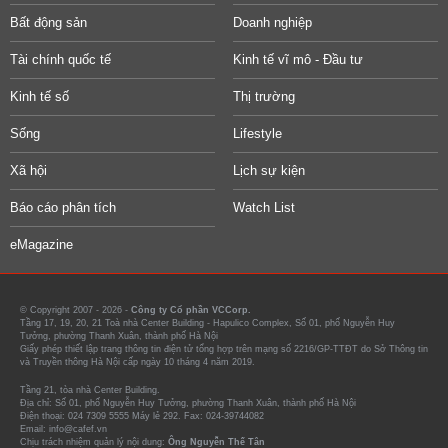
Bất động sản
Doanh nghiệp
Tài chính quốc tế
Kinh tế vĩ mô - Đầu tư
Kinh tế số
Thị trường
Sống
Lifestyle
Xã hội
Lịch sự kiện
Báo cáo phân tích
Watch List
eMagazine
© Copyright 2007 - 2026 -
Công ty Cổ phần VCCorp.
Tầng 17, 19, 20, 21 Toà nhà Center Building - Hapulico Complex, Số 01, phố Nguyễn Huy
Tưởng, phường Thanh Xuân, thành phố Hà Nội
Giấy phép thiết lập trang thông tin điện tử tổng hợp trên mạng số 2216/GP-TTĐT do Sở Thông tin
và Truyền thông Hà Nội cấp ngày 10 tháng 4 năm 2019.
Tầng 21, tòa nhà Center Building.
Địa chỉ: Số 01, phố Nguyễn Huy Tưởng, phường Thanh Xuân, thành phố Hà Nội
Điện thoại: 024 7309 5555 Máy lẻ 292. Fax: 024-39744082
Email: info@cafef.vn
Chịu trách nhiệm quản lý nội dung:
Ông Nguyễn Thế Tân