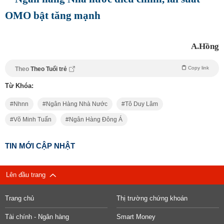
OMO bật tăng mạnh
A.Hồng
Copy link
Theo
Theo Tuổi trẻ
Từ Khóa:
Nhnn
Ngân Hàng Nhà Nước
Tô Duy Lâm
Võ Minh Tuấn
Ngân Hàng Đông Á
TIN MỚI CẬP NHẬT
Lên đầu trang
Trang chủ
Thị trường chứng khoán
Tài chính - Ngân hàng
Smart Money