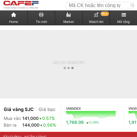
New
Home
Tin mới
Market
Watch list
Mở rộng
Giá vàng SJC
Giá bạc
VNINDEX
VN30
Mua vào
141,000
0.57%
1,768.06
1,91
0.19%
Bán ra
144,000
0.56%