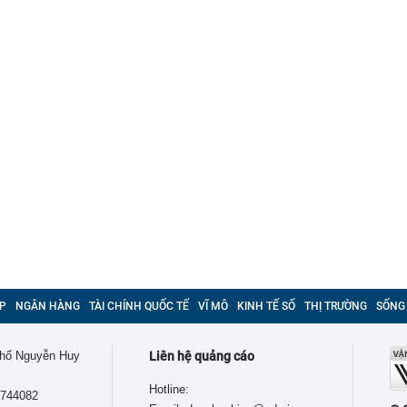
P
NGÂN HÀNG
TÀI CHÍNH QUỐC TẾ
VĨ MÔ
KINH TẾ SỐ
THỊ TRƯỜNG
SỐNG
 phố Nguyễn Huy
Liên hệ quảng cáo
Hotline:
9744082