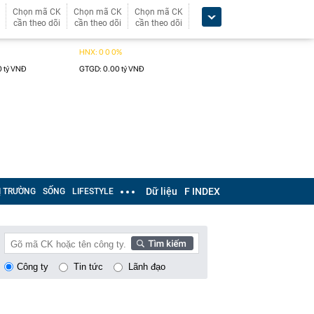
Chọn mã CK
Chọn mã CK
Chọn mã CK
cần theo dõi
cần theo dõi
cần theo dõi
Dữ liệu
F INDEX
Ị TRƯỜNG
SỐNG
LIFESTYLE
Công ty
Tin tức
Lãnh đạo