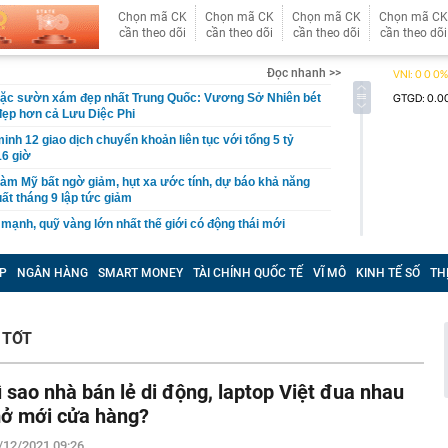
Chọn mã CK
Chọn mã CK
Chọn mã CK
Chọn mã CK
cần theo dõi
cần theo dõi
cần theo dõi
cần theo dõi
Đọc nhanh >>
ặc sườn xám đẹp nhất Trung Quốc: Vương Sở Nhiên bét
đẹp hơn cả Lưu Diệc Phi
inh 12 giao dịch chuyển khoản liên tục với tổng 5 tỷ
16 giờ
làm Mỹ bất ngờ giảm, hụt xa ước tính, dự báo khả năng
uất tháng 9 lập tức giảm
 mạnh, quỹ vàng lớn nhất thế giới có động thái mới
tin, giấy tờ người dân cần sớm tích hợp vào VNeID để
yền lợi
P
NGÂN HÀNG
SMART MONEY
TÀI CHÍNH QUỐC TẾ
VĨ MÔ
KINH TẾ SỐ
TH
n tăng cao hơn vàng miếng
g "kỳ lạ" tựa mình vào dãy núi đá vôi ở Phong Nha:
 TỐT
 tre, nội thất bằng gỗ tái chế, du khách như bước vào
ưa
thông báo: Tạm hoãn xuất cảnh đối với tất cả những ai
ì sao nhà bán lẻ di động, laptop Việt đua nhau
nh sách sau đây
ở mới cửa hàng?
tối ưu công năng cho ngân sách hạn chế
/12/2021 09:26
công suất thiết kế, Hà Nội giải bài toán chống ngập ra