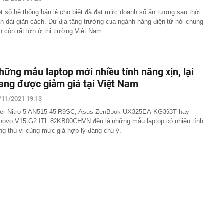
t số hệ thống bán lẻ cho biết đã đạt mức doanh số ấn tượng sau thời
t kiệm hơn 77 triệu đồng, 2 tháng sau được ngân hàng
an dài giãn cách. Dư địa tăng trưởng của ngành hàng điện tử nói chung
ông báo: “Tiền đang nằm trong tài khoản của công ty bảo
n còn rất lớn ở thị trường Việt Nam.
p (V68) báo lãi tăng 200% trước thềm đưa cổ phiếu lên
hững mẫu laptop mới nhiều tính năng xịn, lại
nda SH, xe tay ga Ý Lambretta J200 lộ diện sở hữu
i kênh
ang được giảm giá tại Việt Nam
đới giật cấp 8 trên Vịnh Bắc Bộ, nhiều vùng biển sóng
/11/2021 19:13
er Nitro 5 AN515-45-R9SC, Asus ZenBook UX325EA-KG363T hay
cầu cứu' đồng minh của Mỹ
novo V15 G2 ITL 82KB00CHVN đều là những mẫu laptop có nhiều tính
ờng báo tin vui
ng thú vị cùng mức giá hợp lý đáng chú ý.
án cá cần bỏ ngay
ng nhà, người dân bất ngờ thấy cảnh tượng "nổi da gà",
đến xem
uôi xới cơm lại có những chấm tròn? Hơn 90% người
ết hết công dụng
nh đôi cùng tốt nghiệp Xuất sắc Đại học Ngoại ngữ