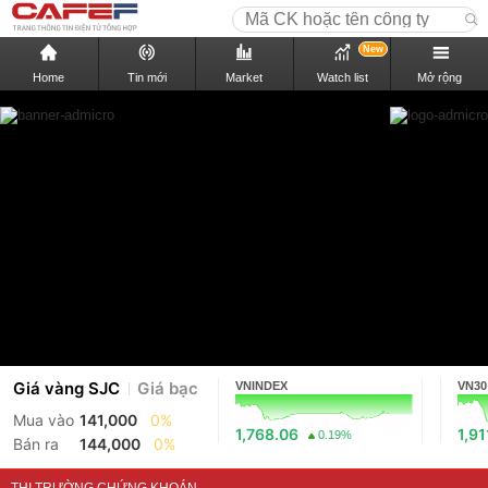
New
Home
Tin mới
Market
Watch list
Mở rộng
Giá vàng SJC
Giá bạc
VNINDEX
VN30
Mua vào
141,000
0%
1,768.06
1,91
0.19%
Bán ra
144,000
0%