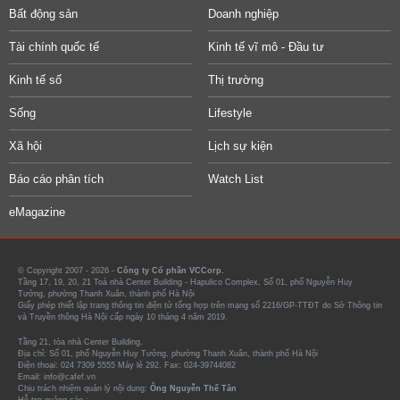
Bất động sản
Doanh nghiệp
Tài chính quốc tế
Kinh tế vĩ mô - Đầu tư
Kinh tế số
Thị trường
Sống
Lifestyle
Xã hội
Lịch sự kiện
Báo cáo phân tích
Watch List
eMagazine
© Copyright 2007 - 2026 -
Công ty Cổ phần VCCorp.
Tầng 17, 19, 20, 21 Toà nhà Center Building - Hapulico Complex, Số 01, phố Nguyễn Huy
Tưởng, phường Thanh Xuân, thành phố Hà Nội
Giấy phép thiết lập trang thông tin điện tử tổng hợp trên mạng số 2216/GP-TTĐT do Sở Thông tin
và Truyền thông Hà Nội cấp ngày 10 tháng 4 năm 2019.
Tầng 21, tòa nhà Center Building.
Địa chỉ: Số 01, phố Nguyễn Huy Tưởng, phường Thanh Xuân, thành phố Hà Nội
Điện thoại: 024 7309 5555 Máy lẻ 292. Fax: 024-39744082
Email: info@cafef.vn
Chịu trách nhiệm quản lý nội dung:
Ông Nguyễn Thế Tân