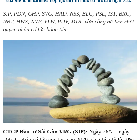
của Vietnam Airlines tiếp tục duy trì mức cổ tức cao ngất 75%
SIP, PDN, CHP, SVC, HAD, NSS, ELC, PSL, IST, BRC,
NBT, HWS, NVP, VLW, PDV, MDF vừa công bố lịch chốt
quyền nhận cổ tức bằng tiền.
CTCP Đầu tư Sài Gòn VRG (SIP):
Ngày 26/7 – ngày
ĐKCC nhận cổ tức còn lại năm 2020 bằng tiền tỷ lệ 10%