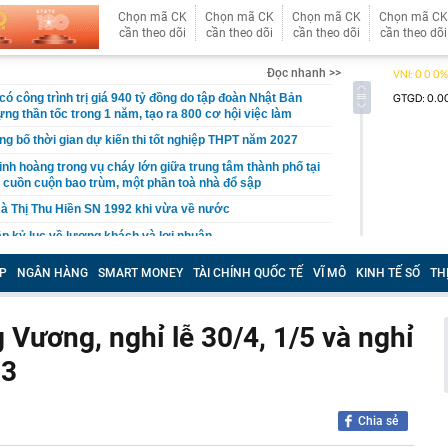
Chọn mã CK
Chọn mã CK
Chọn mã CK
Chọn mã CK
cần theo dõi
cần theo dõi
cần theo dõi
cần theo dõi
Đọc nhanh >>
ó công trình trị giá 940 tỷ đồng do tập đoàn Nhật Bản
ựng thần tốc trong 1 năm, tạo ra 800 cơ hội việc làm
 bố thời gian dự kiến thi tốt nghiệp THPT năm 2027
nh hoàng trong vụ cháy lớn giữa trung tâm thành phố tại
 cuồn cuộn bao trùm, một phần toà nhà đổ sập
Hà Thị Thu Hiền SN 1992 khi vừa về nước
ập kỷ lục về lượng khách và lợi nhuận
 Tam Đảo nối Thái Nguyên - Phú Thọ - Hà Nội như thế
P
NGÂN HÀNG
SMART MONEY
TÀI CHÍNH QUỐC TẾ
VĨ MÔ
KINH TẾ SỐ
TH
oa tai đính kim cương của bà Trương Mỹ Lan
g Vương, nghỉ lễ 30/4, 1/5 và nghỉ
Tây đến Việt Nam là phải thuê xe máy còn khách Hàn,
g?
23
TikToker Phượng Nguyễn
uất khó tăng thêm, nhưng thanh khoản vẫn là bài toán
 cuối năm
Chia sẻ
eo túi hàng hiệu, bế con đến khách sạn gặp Văn Hậu,