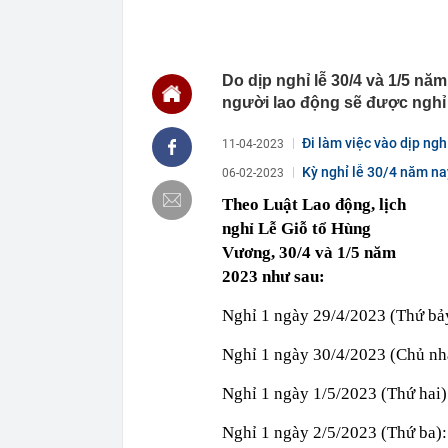
visual "cam t
14:46
Một “đại gia”
tháng 7
Do dịp nghỉ lễ 30/4 và 1/5 nă
14:46
20 trường đại
ngày 9/8
người lao động sẽ được nghỉ 5
14:45
Bảo hiểm Quân
Đi làm việc vào dịp ngh
11-04-2023
14:45
Thông báo mới
Kỳ nghỉ lễ 30/4 năm na
06-02-2023
14:45
Nga tấn công 
Theo Luật Lao động, lịch
14:45
Thời gian nghỉ
nghỉ Lễ Giỗ tổ Hùng
14:43
Toyota tiếp t
người Nhật 'n
Vương, 30/4 và 1/5 năm
14:40
Vì sao hầu hế
2023 như sau:
14:30
OpenAI làm ch
Nghỉ 1 ngày 29/4/2023 (Thứ bả
Nghỉ 1 ngày 30/4/2023 (Chủ nh
Nghỉ 1 ngày 1/5/2023 (Thứ hai)
Nghỉ 1 ngày 2/5/2023 (Thứ ba):