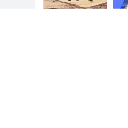
Dự án 1,5 tỷ USD của nhà máy
Dùng mộ
lọc dầu đầu tiên tại Việt Nam có
bán hàn
động thái quan trọng
và chi t
doanh k
Đại diệ
gì?
ĐỌC THÊM