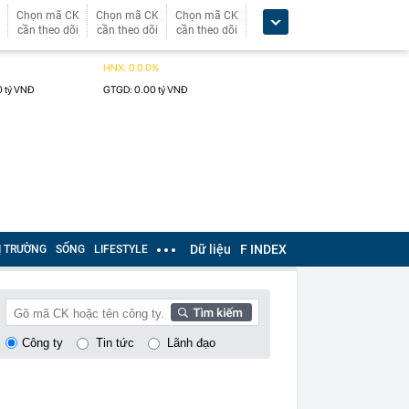
Chọn mã CK
Chọn mã CK
Chọn mã CK
cần theo dõi
cần theo dõi
cần theo dõi
Dữ liệu
F INDEX
Ị TRƯỜNG
SỐNG
LIFESTYLE
Công ty
Tin tức
Lãnh đạo