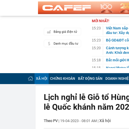
MỚI NHẤT!
15:23
Việt Nam sắp c
Bảng giá điện tử
đầu tư: Xây d
15:23
Bộ GD&ĐT công
Danh mục đầu tư
15:20
Cảnh tượng ki
Anh: Khói đen
15:18
Bắt môi giới 
15:15
Hanoi Metro l
15:15
Hầm xuyên núi
XÃ HỘI
CHỨNG KHOÁN
BẤT ĐỘNG SẢN
DOANH NGHIỆ
nào?
15:11
Đấu giá đôi h
Lịch nghỉ lễ Giỗ tổ Hùn
15:10
Vì sao khách 
Nhật thì khôn
lễ Quốc khánh năm 20
15:05
Bắt giam nữ 
14:58
CEO MB: Lãi s
lớn trong nửa
Xã hội
Theo PV
|
19-04-2023 - 08:01 AM
|
14:56
Doãn Hải My đ