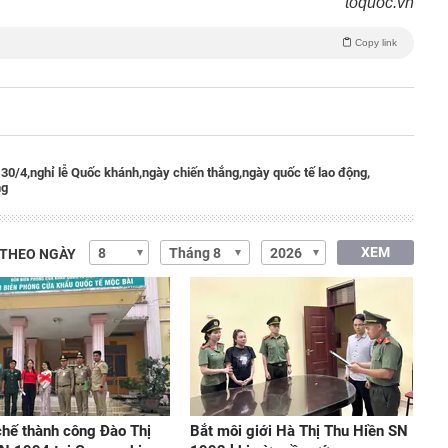
toquoc.vn
Copy link
 30/4,
nghỉ lễ Quốc khánh,
ngày chiến thắng,
ngày quốc tế lao động,
ng
XEM
 THEO NGÀY
hế thành công Đào Thị
Bắt môi giới Hà Thị Thu Hiền SN