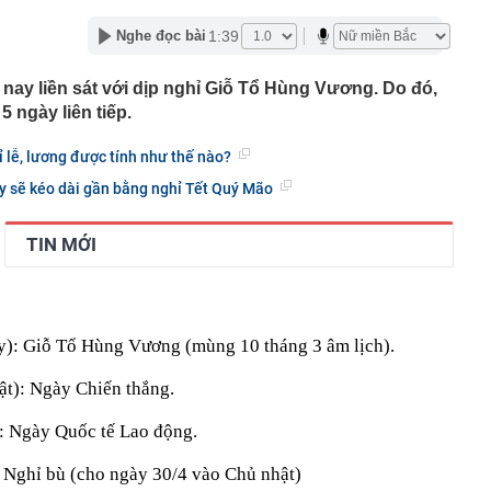
hường" có còn xinh đẹp như ảnh tự đăng?
1:39
Nghe đọc bài
 Việt bán điều hòa, máy lạnh kiếm 330 tỷ đồng mỗi ngày
m nay liền sát với dịp nghỉ Giỗ Tổ Hùng Vương. Do đó,
 học dự kiến lịch công bố điểm chuẩn 2026, sớm nhất từ
 ngày liên tiếp.
 đội (MIC) chốt ngày trả cổ tức bằng tiền mặt tỷ lệ 10%
ỉ lễ, lương được tính như thế nào?
 nhất về lịch nghỉ lễ Quốc khánh năm 2026
y sẽ kéo dài gần bằng nghỉ Tết Quý Mão
cơ sở năng lượng trọng yếu của Ukraine
 và chế độ thai sản khi sinh con thứ hai
TIN MỚI
ục là 'vua doanh số' toàn cầu, BYD muốn vượt mặt nhưng
hanh hơn' ở một điểm
t quán cà phê đều có 3 size đồ uống?
ậm mô hình AI mới trước lo ngại an ninh mạng
y): Giỗ Tổ Hùng Vương (mùng 10 tháng 3 âm lịch).
ật): Ngày Chiến thắng.
: Ngày Quốc tế Lao động.
 Nghỉ bù (cho ngày 30/4 vào Chủ nhật)