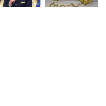
t tài khoản để nhận tiền
Giá vàng tăng vọt, nhà đầu tư vui
g, tiền người thân chuyển
mừng trở lại
iêu gia đình, hộ kinh
hó xác định doanh thu:
n Cục Thuế khuyến nghị