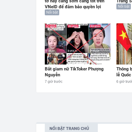
tờ này càng sớm càng tốt trên
Trang S
VNeID để đảm bảo quyền lợi
Nổi bật
Nổi bật
Bắt giam nữ TikToker Phượng
Thông b
Nguyễn
lễ Quố
7 giờ trước
6 giờ trư
NỔI BẬT TRANG CHỦ