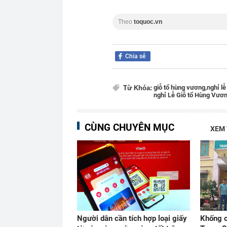
Theo
toquoc.vn
Chia sẻ
giỗ tổ hùng vương,
nghỉ lễ
Từ Khóa:
nghỉ Lễ Giỗ tổ Hùng Vươ
CÙNG CHUYÊN MỤC
XEM
Người dân cần tích hợp loại giấy
Khống c