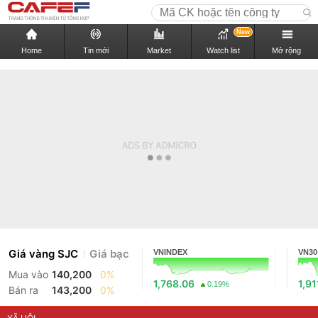
New
Home
Tin mới
Market
Watch list
Mở rộng
Giá vàng SJC
Giá bạc
VNINDEX
VN30
Mua vào
140,200
0%
1,768.06
1,91
0.19%
Bán ra
143,200
0%