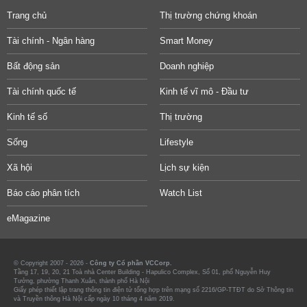
Trang chủ
Thị trường chứng khoán
Tài chính - Ngân hàng
Smart Money
Bất động sản
Doanh nghiệp
Tài chính quốc tế
Kinh tế vĩ mô - Đầu tư
Kinh tế số
Thị trường
Sống
Lifestyle
Xã hội
Lịch sự kiện
Báo cáo phân tích
Watch List
eMagazine
© Copyright 2007 - 2026 -
Công ty Cổ phần VCCorp.
Tầng 17, 19, 20, 21 Toà nhà Center Building - Hapulico Complex, Số 01, phố Nguyễn Huy
Tưởng, phường Thanh Xuân, thành phố Hà Nội
Giấy phép thiết lập trang thông tin điện tử tổng hợp trên mạng số 2216/GP-TTĐT do Sở Thông tin
và Truyền thông Hà Nội cấp ngày 10 tháng 4 năm 2019.