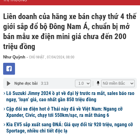
THỊ TRƯỜNG
Liên doanh của hãng xe bán chạy thứ 4 thế
giới sắp đổ bộ Đông Nam Á, chuẩn bị mở
bán mẫu xe điện mini giá chưa đến 200
triệu đồng
CHỦ NHẬT , 07/04/2024, 08:00
Như Quỳnh
-
Nghe đọc bài
3:13
Lô Suzuki Jimny 2024 ồ ạt về đại lý trước ra mắt, sales báo rao
ngay, ‘loạn’ giá, cao nhất gần 850 triệu đồng
Cặp đôi xe điện hot ở Thái này đã về Việt Nam: Ngang cỡ
Xpander, Civic, chạy tới 550km/sạc, ra mắt tháng 6
Kia EV5 sắp xuất sang ĐNÁ: Giá quy đổi từ 920 triệu, ngang cỡ
Sportage, nhiều chi tiết độc lạ