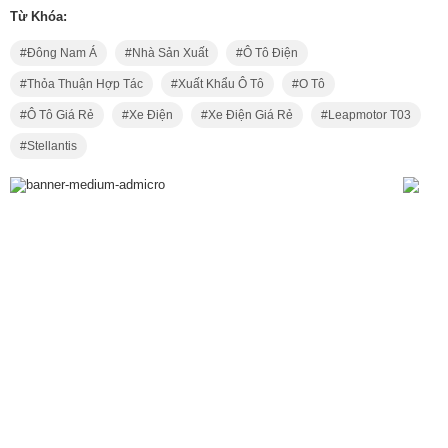
Từ Khóa:
Đông Nam Á
Nhà Sản Xuất
Ô Tô Điện
Thỏa Thuận Hợp Tác
Xuất Khẩu Ô Tô
O Tô
Ô Tô Giá Rẻ
Xe Điện
Xe Điện Giá Rẻ
Leapmotor T03
Stellantis