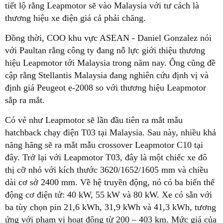
tiết lộ rằng Leapmotor sẽ vào Malaysia với tư cách là
thương hiệu xe điện giá cả phải chăng.
Đồng thời, COO khu vực ASEAN - Daniel Gonzalez nói
với Paultan rằng công ty đang nỗ lực giới thiệu thương
hiệu Leapmotor tới Malaysia trong năm nay. Ông cũng đề
cập rằng Stellantis Malaysia đang nghiên cứu định vị và
định giá Peugeot e-2008 so với thương hiệu Leapmotor
sắp ra mắt.
Có vẻ như Leapmotor sẽ lần đầu tiên ra mắt mẫu
hatchback chạy điện T03 tại Malaysia. Sau này, nhiều khả
năng hãng sẽ ra mắt mẫu crossover Leapmotor C10 tại
đây. Trở lại với Leapmotor T03, đây là một chiếc xe đô
thị cỡ nhỏ với kích thước 3620/1652/1605 mm và chiều
dài cơ sở 2400 mm. Về hệ truyền động, nó có ba biến thể
động cơ điện tử: 40 kW, 55 kW và 80 kW. Xe có sẵn với
ba tùy chọn pin 21,6 kWh, 31,9 kWh và 41,3 kWh, tương
ứng với phạm vi hoạt động từ 200 – 403 km. Mức giá của