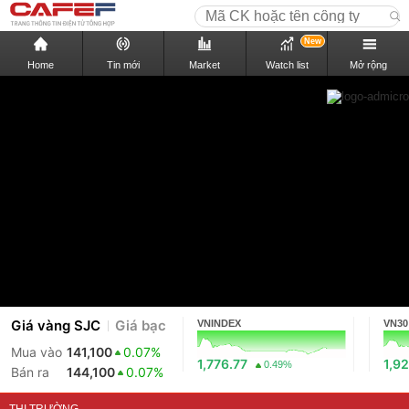
New
Home
Tin mới
Market
Watch list
Mở rộng
Giá vàng SJC
Giá bạc
VNINDEX
VN30
Mua vào
141,100
0.07%
1,776.77
1,92
0.49%
Bán ra
144,100
0.07%