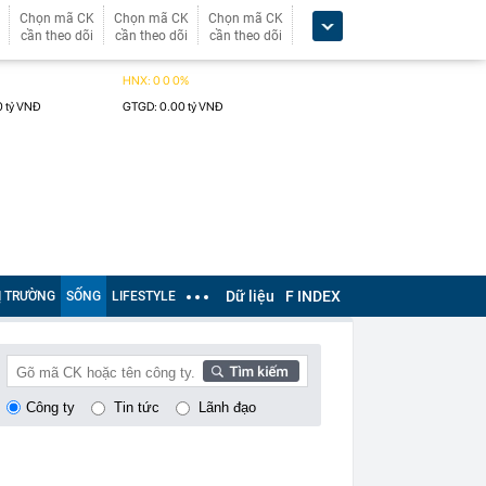
Chọn mã CK
Chọn mã CK
Chọn mã CK
cần theo dõi
cần theo dõi
cần theo dõi
Dữ liệu
F INDEX
Ị TRƯỜNG
SỐNG
LIFESTYLE
Công ty
Tin tức
Lãnh đạo