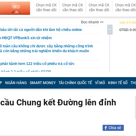
Chọn mã CK
Chọn mã CK
Chọn mã CK
Chọn mã CK
cần theo dõi
cần theo dõi
cần theo dõi
cần theo dõi
Đọc nhanh >>
báo tới tất cả người dân khi làm hộ chiếu online
ên HĐQT VPBankS xin từ nhiệm
ố toàn cầu không chỉ được xây bằng những công trình
à còn bằng những trải nghiệm khiến du khách muốn
 phát hành hơn 122 triệu cổ phiếu trả cổ tức
t hành 2,2 triệu cổ phiếu ESOP
 trả cổ tức bằng tiền mặt tỷ lệ 10%
P
NGÂN HÀNG
SMART MONEY
TÀI CHÍNH QUỐC TẾ
VĨ MÔ
KINH TẾ SỐ
TH
kho giảm giá tới 107 triệu đồng tại đại lý, bản cao giá
Toyota Yaris Cross
 cầu Chung kết Đường lên đỉnh
ỷ USD khi làm ngân hàng số
phát triển gần 61.000 căn nhà ở xã hội, doanh nghiệp
hất thị trường đang triển khai đến đâu?
iệp được giao gần 1,2ha đất tại Long Biên để làm dự án
và thương mại
Chia sẻ
hiện tài khoản Zalo và Facebook đang bị theo dõi từ xa