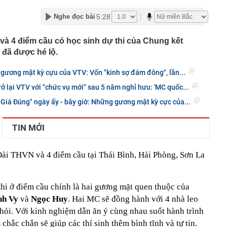
hạn hán làm lộ nhiều dấu tích dưới đáy sông ở châu Âu
5:28
Nghe đọc bài
ê của Vũ Khắc Tiệp
55 lượt phạt nguội trong tháng 7, chủ phương tiện nhanh
và 4 điểm cầu có học sinh dự thi của Chung kết
t theo Nghị định 168
 đã được hé lộ.
h hướng phân quyền triệt để cho các thành phố là đô thị
gương mặt kỳ cựu của VTV: Vốn "kinh sợ đám đông", lần...
 phiếu "hot" có thể lọt rổ FTSE GEIS trong kỳ nâng hạng
ở lại VTV với "chức vụ mới" sau 5 năm nghỉ hưu: 'MC quốc...
iá Đúng" ngày ấy - bây giờ: Những gương mặt kỳ cực của...
rường đại học trực thuộc Đại học Kinh tế TP.HCM
n Chưởng có ý nghĩa gì?
TIN MỚI
uống vùng nước nông, phát hiện mỏ dầu khí trữ lượng
u và 1,16 triệu mét khối khí mỗi ngày
t thông báo quan trọng tới tất cả người dùng thẻ
 Đài THVN và 4 điểm cầu tại Thái Bình, Hải Phòng, Sơn La
hi ở điểm cầu chính là hai gương mặt quen thuộc của
nh Vy
và
Ngọc Huy
. Hai MC sẽ đồng hành với 4 nhà leo
 hỏi. Với kinh nghiệm dẫn ăn ý cùng nhau suốt hành trình
hắc chắn sẽ giúp các thí sinh thêm bình tĩnh và tự tin.