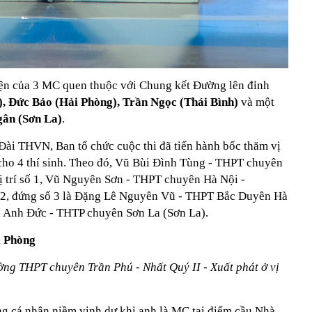
hiện của 3 MC quen thuộc với Chung kết Đường lên đỉnh
, Đức Bảo (Hải Phòng), Trần Ngọc (Thái Bình)
và một
gân (Sơn La)
.
 Đài THVN, Ban tổ chức cuộc thi đã tiến hành bốc thăm vị
t cho 4 thí sinh. Theo đó, Vũ Bùi Đình Tùng - THPT chuyên
ị trí số 1, Vũ Nguyên Sơn - THPT chuyên Hà Nội -
ố 2, đứng số 3 là Đặng Lê Nguyên Vũ - THPT Bắc Duyên Hà
Bùi Anh Đức - THTP chuyên Sơn La (Sơn La).
i Phòng
ường THPT chuyên Trần Phú - Nhất Quý II - Xuất phát ở vị
ng cá nhân niềm vinh dự khi anh là MC tại điểm cầu Nhà