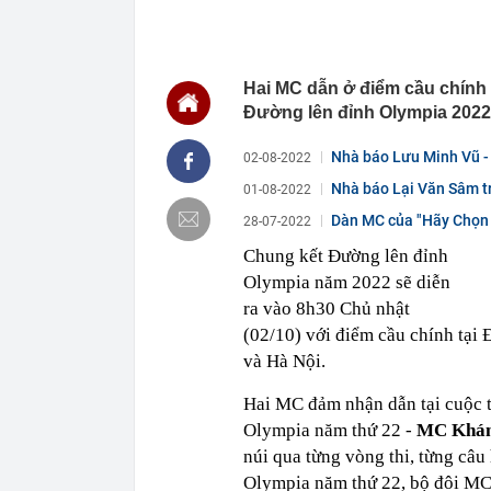
13:32
Nắng nóng và 
13:30
Căn nhà ở qu
13:26
Danh sách 3.0
Hai MC dẫn ở điểm cầu chính 
chóng nộp phạ
Đường lên đỉnh Olympia 2022
13:23
Tán thành địn
đặc biệt
Nhà báo Lưu Minh Vũ - 
02-08-2022
13:17
Mới nhất: 9 cổ
Nhà báo Lại Văn Sâm tr
01-08-2022
tháng 9
Dàn MC của "Hãy Chọn G
28-07-2022
13:12
Danh sách 4 t
13:10
Tên gọi Ô Qua
Chung kết Đường lên đỉnh
Olympia năm 2022 sẽ diễn
13:05
Khoan 600m x
1.160 thùng dầ
ra vào 8h30 Chủ nhật
13:00
Ngân hàng phá
(02/10) với điểm cầu chính tại
và Hà Nội.
Hai MC đảm nhận dẫn tại cuộc t
Olympia năm thứ 22 -
MC Khá
núi qua từng vòng thi, từng câu
Olympia năm thứ 22, bộ đôi MC c