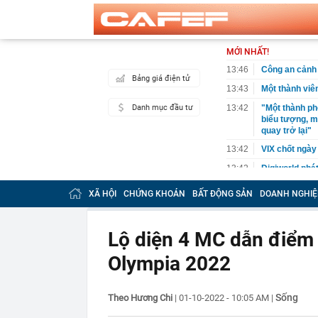
MỚI NHẤT!
13:46
Công an cảnh 
Bảng giá điện tử
13:43
Một thành vi
Danh mục đầu tư
13:42
"Một thành ph
biểu tượng, m
quay trở lại"
13:42
VIX chốt ngày
13:42
Digiworld phá
13:40
MIC chốt ngày
XÃ HỘI
CHỨNG KHOÁN
BẤT ĐỘNG SẢN
DOANH NGHIỆ
13:37
Mazda CX-5 xả 
xuống áp sát 
Lộ diện 4 MC dẫn điểm
13:35
Grab lỗ 1,2 t
13:34
Từng công bố 
Olympia 2022
BĐS "khủng" n
13:32
Một doanh ngh
nhà ở xã hội 
Sống
Theo Hương Chi
|
01-10-2022 - 10:05 AM
|
13:32
Dấu hiệu phát 