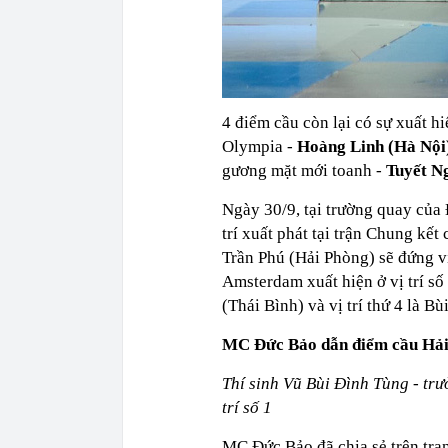
4 điểm cầu còn lại có sự xuất 
Olympia -
Hoàng Linh (Hà Nội)
gương mặt mới toanh -
Tuyết N
Ngày 30/9, tại trường quay của
trí xuất phát tại trận Chung kế
Trần Phú (Hải Phòng) sẽ đứng v
Amsterdam xuất hiện ở vị trí s
(Thái Bình) và vị trí thứ 4 là 
MC Đức Bảo dẫn điểm cầu Hả
Thí sinh Vũ Bùi Đình Tùng - tr
trí số 1
MC Đức Bảo đã chia sẻ trên tra