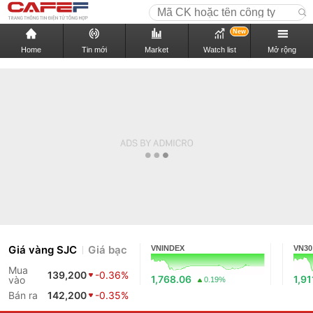
New
Home
Tin mới
Market
Watch list
Mở rộng
Giá vàng SJC
Giá bạc
VNINDEX
VN30
Mua
139,200
-0.36%
1,768.06
1,91
vào
0.19%
Bán ra
142,200
-0.35%