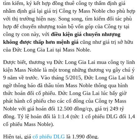
tìm kiếm, ký kết hợp đồng thuê công ty thẩm định giá
nhằm định giá lại giá trị Công ty Mass Noble cho phù hợp
với thị trường hiện nay. Song song, tìm kiếm đối tác phù
hợp để chuyển nhượng toàn bộ vốn góp của Công ty tại
công ty con này, với
điều kiện giá chuyển nhượng
không được thấp hơn mệnh giá
cũng như giá trị sở hữu
của Đức Long Gia Lai tại Mass Noble.
Được biết, thương vụ Đức Long Gia Lai mua công ty linh
kiện Mass Noble là một trong những thương vụ gây chú ý
9 năm về trước. Vào tháng 5/2015, Đức Long Gia Lai bất
ngờ thông báo đã thâu tóm Mass Noble thông qua hình
thức hoán đổi cổ phiếu. Đức Long Gia Lai lúc bấy giờ
phát hành cổ phiếu cho các cổ đông của Công ty Mass
Noble với giá hoán đổi 12.500 đồng/cp, giá trị 249 tỷ
đồng. Tỷ lệ hoán đổi là 1:1.4 (tức 1 cổ phiếu DLG đổi 1,4
cổ phiếu Mass Noble).
Hiện tại, giá
cổ phiếu DLG
là 1.990 đồng.