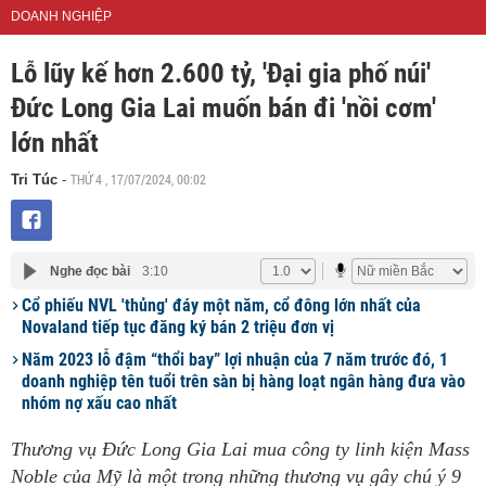
DOANH NGHIỆP
Lỗ lũy kế hơn 2.600 tỷ, 'Đại gia phố núi'
Đức Long Gia Lai muốn bán đi 'nồi cơm'
lớn nhất
THỨ 4 , 17/07/2024, 00:02
Tri Túc
-
Nghe đọc bài
3:10
Cổ phiếu NVL 'thủng' đáy một năm, cổ đông lớn nhất của
Novaland tiếp tục đăng ký bán 2 triệu đơn vị
Năm 2023 lỗ đậm “thổi bay” lợi nhuận của 7 năm trước đó, 1
doanh nghiệp tên tuổi trên sàn bị hàng loạt ngân hàng đưa vào
nhóm nợ xấu cao nhất
Thương vụ Đức Long Gia Lai mua công ty linh kiện Mass
Noble của Mỹ là một trong những thương vụ gây chú ý 9