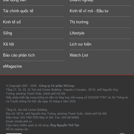
Tài chính quốc tế
Kinh tế vĩ mô - Đầu tư
Kinh tế số
Thị trường
Sống
Lifestyle
Xã hội
Lịch sự kiện
Báo cáo phân tích
Watch List
eMagazine
© Copyright 2007 - 2026 -
Công ty Cổ phần VCCorp.
Tầng 17, 19, 20, 21 Toà nhà Center Building - Hapulico Complex, Số 01, phố Nguyễn Huy
Tưởng, phường Thanh Xuân, thành phố Hà Nội
Giấy phép thiết lập trang thông tin điện tử tổng hợp trên mạng số 2216/GP-TTĐT do Sở Thông tin
và Truyền thông Hà Nội cấp ngày 10 tháng 4 năm 2019.
Tầng 21, tòa nhà Center Building.
Địa chỉ: Số 01, phố Nguyễn Huy Tưởng, phường Thanh Xuân, thành phố Hà Nội
Điện thoại: 024 7309 5555 Máy lẻ 292. Fax: 024-39744082
Email: info@cafef.vn
Chịu trách nhiệm quản lý nội dung:
Ông Nguyễn Thế Tân
Hỗ trợ quảng cáo :