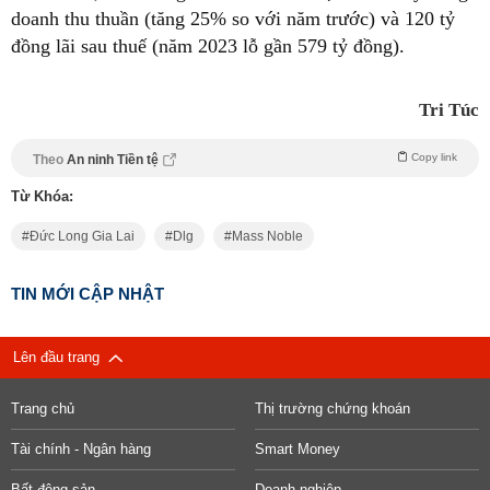
doanh thu thuần (tăng 25% so với năm trước) và 120 tỷ
đồng lãi sau thuế (năm 2023 lỗ gần 579 tỷ đồng).
Tri Túc
Copy link
Theo
An ninh Tiền tệ
Từ Khóa:
Đức Long Gia Lai
Dlg
Mass Noble
TIN MỚI CẬP NHẬT
Lên đầu trang
Trang chủ
Thị trường chứng khoán
Tài chính - Ngân hàng
Smart Money
Bất động sản
Doanh nghiệp