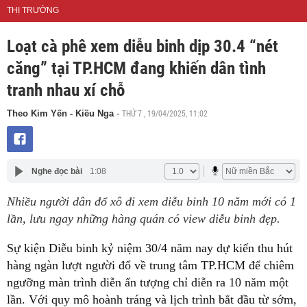
THỊ TRƯỜNG
Loạt cà phê xem diễu binh dịp 30.4 “nét
căng” tại TP.HCM đang khiến dân tình
tranh nhau xí chỗ
THỨ 7 , 19/04/2025, 11:02
Theo Kim Yến - Kiều Nga
-
Nghe đọc bài
1:08
Nhiều người dân đổ xô đi xem diễu binh 10 năm mới có 1
lần, lưu ngay những hàng quán có view diễu binh đẹp.
Sự kiện Diễu binh kỷ niệm 30/4 năm nay dự kiến thu hút
hàng ngàn lượt người đổ về trung tâm TP.HCM để chiêm
ngưỡng màn trình diễn ấn tượng chỉ diễn ra 10 năm một
lần. Với quy mô hoành tráng và lịch trình bắt đầu từ sớm,