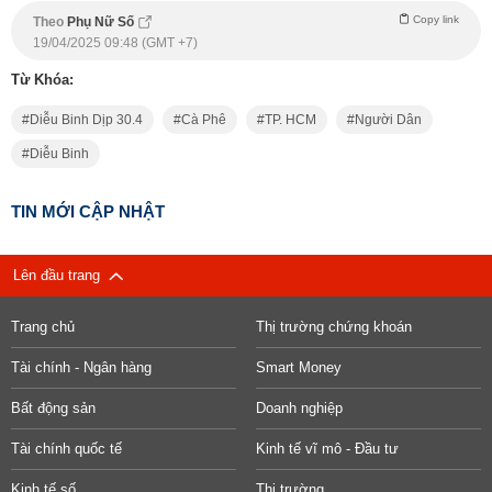
Copy link
Theo
Phụ Nữ Số
19/04/2025 09:48 (GMT +7)
Từ Khóa:
Diễu Binh Dịp 30.4
Cà Phê
TP. HCM
Người Dân
Diễu Binh
TIN MỚI CẬP NHẬT
Lên đầu trang
Trang chủ
Thị trường chứng khoán
Tài chính - Ngân hàng
Smart Money
Bất động sản
Doanh nghiệp
Tài chính quốc tế
Kinh tế vĩ mô - Đầu tư
Kinh tế số
Thị trường