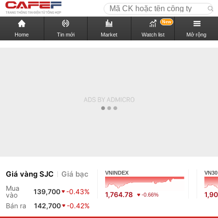
New
Home
Tin mới
Market
Watch list
Mở rộng
Giá vàng SJC
Giá bạc
VNINDEX
VN30
Mua
139,700
-0.43%
1,764.78
1,9
vào
-0.66%
Bán ra
142,700
-0.42%