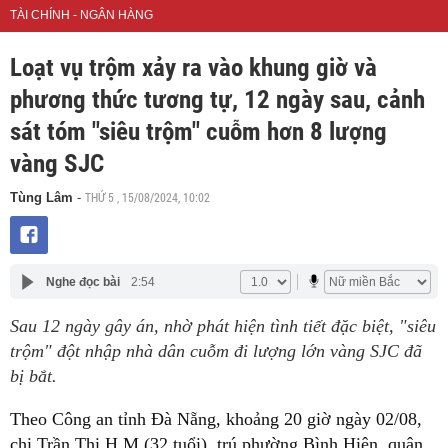
TÀI CHÍNH - NGÂN HÀNG
Loạt vụ trộm xảy ra vào khung giờ và
phương thức tương tự, 12 ngày sau, cảnh
sát tóm "siêu trộm" cuỗm hơn 8 lượng
vàng SJC
THỨ 5 , 15/08/2024, 10:02
Tùng Lâm
-
Nghe đọc bài
2:54
Sau 12 ngày gây án, nhờ phát hiện tình tiết đặc biệt, "siêu
trộm" đột nhập nhà dân cuỗm đi lượng lớn vàng SJC đã
bị bắt.
Theo Công an tỉnh Đà Nẵng, khoảng 20 giờ ngày 02/08,
chị Trần Thị H.M (32 tuổi), trú phường Bình Hiên, quận