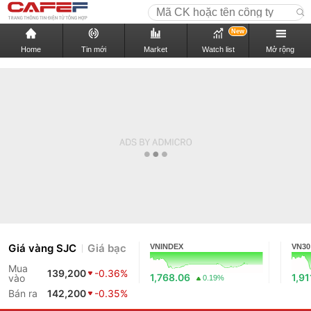
New
Home
Tin mới
Market
Watch list
Mở rộng
Giá vàng SJC
Giá bạc
VNINDEX
VN30
Mua
139,200
-0.36%
1,768.06
1,91
vào
0.19%
Bán ra
142,200
-0.35%