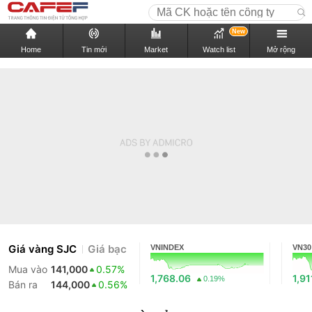
New
Home
Tin mới
Market
Watch list
Mở rộng
Giá vàng SJC
Giá bạc
VNINDEX
VN30
Mua vào
141,000
0.57%
1,768.06
1,91
0.19%
Bán ra
144,000
0.56%