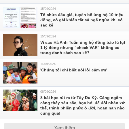
15/09/2024
Tổ chức đấu giá, tuyên bố ủng hộ 10 triệu
đồng, cô gái khiến tất cả ngã ngửa khi có
sao kê
15/09/2024
Vì sao Hà Anh Tuấn ủng hộ đồng bào lũ lụt
1 tỷ đồng nhưng "check VAR" không có
trong danh sách sao kê?
11/09/2024
'Chúng tôi chỉ biết nói lời cảm ơn'
08/09/2024
8 bài học rút ra từ Tây Du Ký: Càng ngẫm
càng thấy sâu sắc, học hỏi để đối nhân xử
thế, tránh phiền phức ở đời, hoạn nạn nào
cũng qua!
Xem thêm