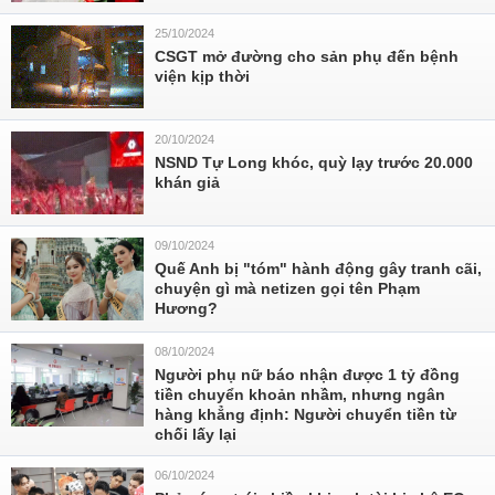
25/10/2024
CSGT mở đường cho sản phụ đến bệnh
viện kịp thời
20/10/2024
NSND Tự Long khóc, quỳ lạy trước 20.000
khán giả
09/10/2024
Quế Anh bị "tóm" hành động gây tranh cãi,
chuyện gì mà netizen gọi tên Phạm
Hương?
08/10/2024
Người phụ nữ báo nhận được 1 tỷ đồng
tiền chuyển khoản nhầm, nhưng ngân
hàng khẳng định: Người chuyển tiền từ
chối lấy lại
06/10/2024