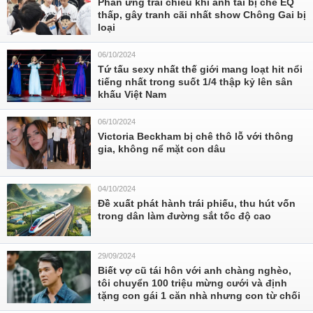
Phản ứng trái chiều khi anh tài bị chê EQ
thấp, gây tranh cãi nhất show Chông Gai bị
loại
06/10/2024
Tứ tấu sexy nhất thế giới mang loạt hit nổi
tiếng nhất trong suốt 1/4 thập kỷ lên sân
khấu Việt Nam
06/10/2024
Victoria Beckham bị chê thô lỗ với thông
gia, không nể mặt con dâu
04/10/2024
Đề xuất phát hành trái phiếu, thu hút vốn
trong dân làm đường sắt tốc độ cao
29/09/2024
Biết vợ cũ tái hôn với anh chàng nghèo,
tôi chuyển 100 triệu mừng cưới và định
tặng con gái 1 căn nhà nhưng con từ chối