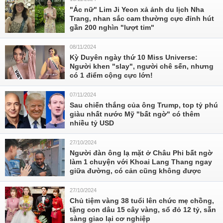
"Ác nữ" Lim Ji Yeon xả ảnh du lịch Nha
Trang, nhan sắc cam thường cực đỉnh hút
gần 200 nghìn "lượt tim"
08/11/2024
Kỳ Duyên ngày thứ 10 Miss Universe:
Người khen "slay", người chê sến, nhưng
có 1 điểm cộng cực lớn!
07/11/2024
Sau chiến thắng của ông Trump, top tỷ phú
giàu nhất nước Mỹ "bất ngờ" có thêm
nhiều tỷ USD
27/10/2024
Người đàn ông lạ mặt ở Châu Phi bất ngờ
làm 1 chuyện với Khoai Lang Thang ngay
giữa đường, có cản cũng không được
27/10/2024
Chủ tiệm vàng 38 tuổi lên chức mẹ chồng,
tặng con dâu 15 cây vàng, sổ đỏ 12 tỷ, sẵn
sàng giao lại cơ nghiệp