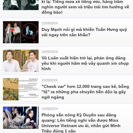
kì lạ: Tiếng mưa xé tiếng mic, hàng trăm
nghìn người xem và triệu trái tim hướng về
đồng bào!
22/09/2024
Duy Mạnh nói gì mà khiến Tuấn Hưng quỳ
vái ngay trên sân khấu?
16/09/2024
Vũ Luân xuất hiện trở lại, phản ứng đáng
yêu khi người hâm mộ vây quanh xin chụp
hình
15/09/2024
"Check var" hơn 12.000 trang sao kê, bỗng
"lộ" ra những pha chuyển tiền độc lạ gây
ngỡ ngàng
15/09/2024
Phỏng vấn nóng Kỳ Duyên sau đăng
quang: Lên tiếng nghi vấn được Miss
Universe Vietnam ưu ái, nhắn gửi Minh
Triệu đúng 1 câu