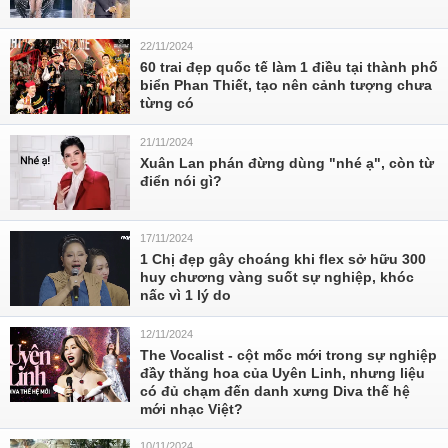
22/11/2024
60 trai đẹp quốc tế làm 1 điều tại thành phố
biển Phan Thiết, tạo nên cảnh tượng chưa
từng có
21/11/2024
Xuân Lan phán đừng dùng "nhé ạ", còn từ
điển nói gì?
17/11/2024
1 Chị đẹp gây choáng khi flex sở hữu 300
huy chương vàng suốt sự nghiệp, khóc
nấc vì 1 lý do
12/11/2024
The Vocalist - cột mốc mới trong sự nghiệp
đầy thăng hoa của Uyên Linh, nhưng liệu
có đủ chạm đến danh xưng Diva thế hệ
mới nhạc Việt?
10/11/2024