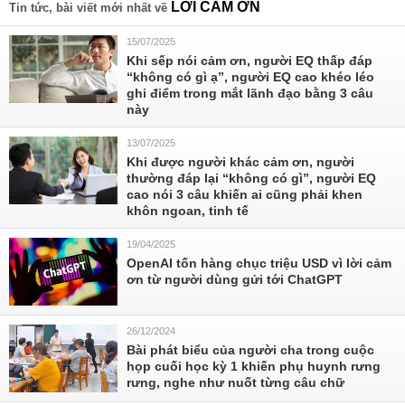
LỜI CẢM ƠN
Tin tức, bài viết mới nhất về
15/07/2025
Khi sếp nói cảm ơn, người EQ thấp đáp
“không có gì ạ”, người EQ cao khéo léo
ghi điểm trong mắt lãnh đạo bằng 3 câu
này
13/07/2025
Khi được người khác cảm ơn, người
thường đáp lại “không có gì”, người EQ
cao nói 3 câu khiến ai cũng phải khen
khôn ngoan, tinh tế
19/04/2025
OpenAI tốn hàng chục triệu USD vì lời cảm
ơn từ người dùng gửi tới ChatGPT
26/12/2024
Bài phát biểu của người cha trong cuộc
họp cuối học kỳ 1 khiến phụ huynh rưng
rưng, nghe như nuốt từng câu chữ