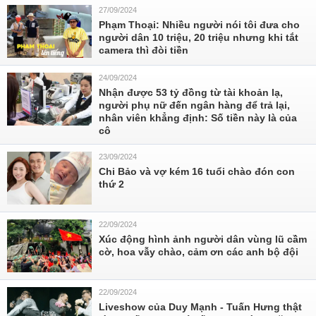
27/09/2024
Phạm Thoại: Nhiều người nói tôi đưa cho
người dân 10 triệu, 20 triệu nhưng khi tắt
camera thì đòi tiền
24/09/2024
Nhận được 53 tỷ đồng từ tài khoản lạ,
người phụ nữ đến ngân hàng để trả lại,
nhân viên khẳng định: Số tiền này là của
cô
23/09/2024
Chi Bảo và vợ kém 16 tuổi chào đón con
thứ 2
22/09/2024
Xúc động hình ảnh người dân vùng lũ cầm
cờ, hoa vẫy chào, cảm ơn các anh bộ đội
22/09/2024
Liveshow của Duy Mạnh - Tuấn Hưng thật