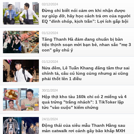
02/12/2024
Đừng chỉ biết nói cảm ơn khi nhận được
sự giúp đỡ, hãy học cách trả ơn của người
EQ “đỉnh chóp, kịch trần”: Lợi ích gấp bội
01/12/2024
Tăng Thanh Hà đảm đang chuẩn bị bàn
tiệc thịnh soạn mời bạn bè, nhan sắc "mẹ 3
con" gây chú ý
01/12/2024
Nửa đêm, Lê Tuấn Khang đăng tâm thư sai
chính tả, câu cú lủng củng nhưng ai cũng
phải thốt lên 1 điều
30/11/2024
Hộp thịt kho tàu 160k chỉ có 2 miếng và 4
quả trứng "trắng nhách": 1 TikToker lập
tức "vào cuộc" kiểm chứng
24/11/2024
Động thái của siêu mẫu Thanh Hằng sau
màn catwalk rơi cánh gây bão khắp MXH