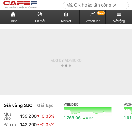
New
Home
Tin mới
Market
Watch list
Mở rộng
Giá vàng SJC
Giá bạc
VNINDEX
VN30
Mua
139,200
-0.36%
1,768.06
1,91
vào
0.19%
Bán ra
142,200
-0.35%