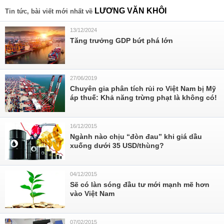
LƯƠNG VĂN KHÔI
Tin tức, bài viết mới nhất về
13/12/2024
Tăng trưởng GDP bứt phá lớn
27/06/2019
Chuyên gia phân tích rủi ro Việt Nam bị Mỹ
áp thuế: Khả năng trừng phạt là không có!
16/12/2015
Ngành nào chịu “đòn đau” khi giá dầu
xuống dưới 35 USD/thùng?
04/12/2015
Sẽ có làn sóng đầu tư mới mạnh mẽ hơn
vào Việt Nam
07/02/2015