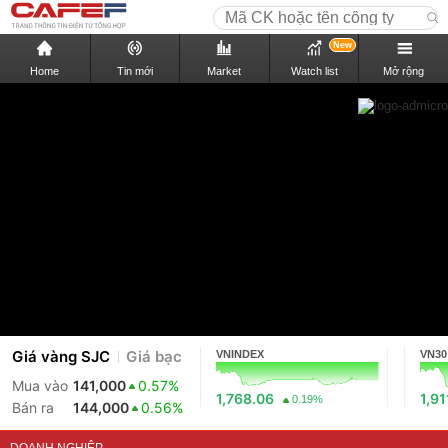
New
Home
Tin mới
Market
Watch list
Mở rộng
Giá vàng SJC
Giá bạc
VNINDEX
VN30
Mua vào
141,000
0.57%
1,768.06
1,91
0.19%
Bán ra
144,000
0.56%