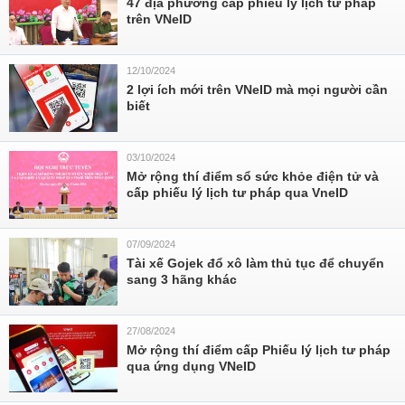
47 địa phương cấp phiếu lý lịch tư pháp
trên VNeID
12/10/2024
2 lợi ích mới trên VNeID mà mọi người cần
biết
03/10/2024
Mở rộng thí điểm sổ sức khỏe điện tử và
cấp phiếu lý lịch tư pháp qua VneID
07/09/2024
Tài xế Gojek đổ xô làm thủ tục để chuyển
sang 3 hãng khác
27/08/2024
Mở rộng thí điểm cấp Phiếu lý lịch tư pháp
qua ứng dụng VNeID