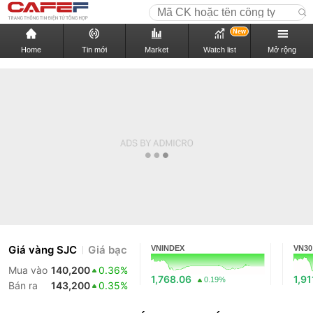
New
Home
Tin mới
Market
Watch list
Mở rộng
Giá vàng SJC
Giá bạc
VNINDEX
VN30
Mua vào
140,200
0.36%
1,768.06
1,91
0.19%
Bán ra
143,200
0.35%