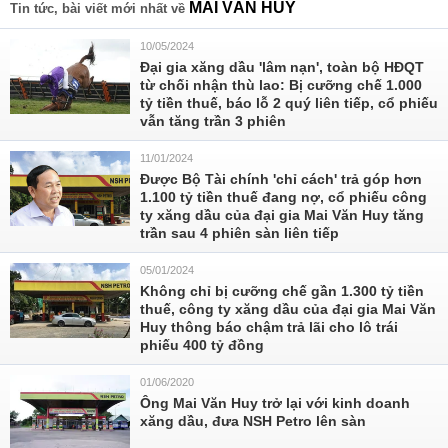
MAI VĂN HUY
Tin tức, bài viết mới nhất về
10/05/2024
Đại gia xăng dầu 'lâm nạn', toàn bộ HĐQT
từ chối nhận thù lao: Bị cưỡng chế 1.000
tỷ tiền thuế, báo lỗ 2 quý liên tiếp, cổ phiếu
vẫn tăng trần 3 phiên
11/01/2024
Được Bộ Tài chính 'chỉ cách' trả góp hơn
1.100 tỷ tiền thuế đang nợ, cổ phiếu công
ty xăng dầu của đại gia Mai Văn Huy tăng
trần sau 4 phiên sàn liên tiếp
05/01/2024
Không chỉ bị cưỡng chế gần 1.300 tỷ tiền
thuế, công ty xăng dầu của đại gia Mai Văn
Huy thông báo chậm trả lãi cho lô trái
phiếu 400 tỷ đồng
01/06/2020
Ông Mai Văn Huy trở lại với kinh doanh
xăng dầu, đưa NSH Petro lên sàn