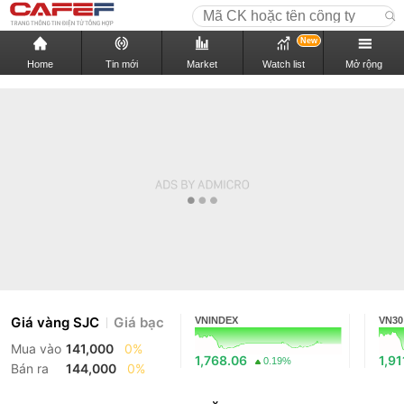
New
Home
Tin mới
Market
Watch list
Mở rộng
Giá vàng SJC
Giá bạc
VNINDEX
VN30
Mua vào
141,000
0%
1,768.06
1,91
0.19%
Bán ra
144,000
0%