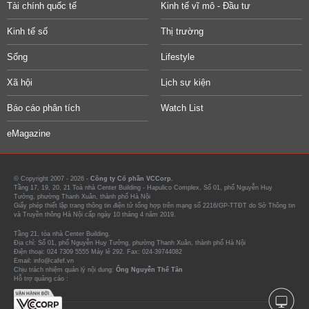
Tài chính quốc tế
Kinh tế vĩ mô - Đầu tư
Kinh tế số
Thị trường
Sống
Lifestyle
Xã hội
Lịch sự kiện
Báo cáo phân tích
Watch List
eMagazine
© Copyright 2007 - 2026 -
Công ty Cổ phần VCCorp.
Tầng 17, 19, 20, 21 Toà nhà Center Building - Hapulico Complex, Số 01, phố Nguyễn Huy
Tưởng, phường Thanh Xuân, thành phố Hà Nội
Giấy phép thiết lập trang thông tin điện tử tổng hợp trên mạng số 2216/GP-TTĐT do Sở Thông tin
và Truyền thông Hà Nội cấp ngày 10 tháng 4 năm 2019.
Tầng 21, tòa nhà Center Building.
Địa chỉ: Số 01, phố Nguyễn Huy Tưởng, phường Thanh Xuân, thành phố Hà Nội
Điện thoại: 024 7309 5555 Máy lẻ 292. Fax: 024-39744082
Email: info@cafef.vn
Chịu trách nhiệm quản lý nội dung:
Ông Nguyễn Thế Tân
Hỗ trợ quảng cáo :