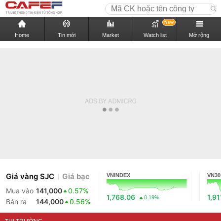
New
Home
Tin mới
Market
Watch list
Mở rộng
Giá vàng SJC
Giá bạc
VNINDEX
VN30
Mua vào
141,000
0.57%
1,768.06
1,91
0.19%
Bán ra
144,000
0.56%