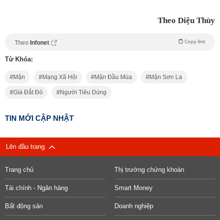
Theo Diệu Thùy
Copy link
Theo
Infonet
Từ Khóa:
Mận
Mạng Xã Hội
Mận Đầu Mùa
Mận Sơn La
Giá Đắt Đỏ
Người Tiêu Dùng
TIN MỚI CẬP NHẬT
Lên đầu trang
Trang chủ
Thị trường chứng khoán
Tài chính - Ngân hàng
Smart Money
Bất động sản
Doanh nghiệp