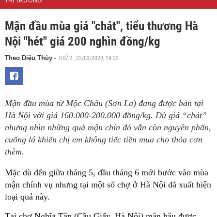
THỊ TRƯỜNG
Mận đầu mùa giá "chát", tiểu thương Hà
Nội "hét" giá 200 nghìn đồng/kg
THỨ 2 , 23/03/2020, 19:32
Theo Diệu Thùy
-
Mận đầu mùa từ Mộc Châu (Sơn La) đang được bán tại
Hà Nội với giá 160.000-200.000 đồng/kg. Dù giá “chát”
nhưng nhìn những quả mận chín đỏ vẫn còn nguyên phấn,
cuống lá khiến chị em không tiếc tiền mua cho thỏa cơn
thèm.
Mặc dù đến giữa tháng 5, đầu tháng 6 mới bước vào mùa
mận chính vụ nhưng tại một số chợ ở Hà Nội đã xuất hiện
loại quả này.
Tại chợ Nghĩa Tân (Cầu Giấy, Hà Nội) mận hậu được