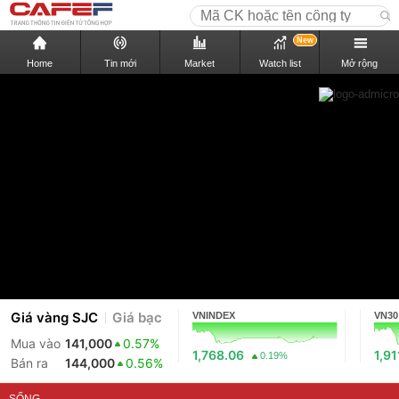
New
Home
Tin mới
Market
Watch list
Mở rộng
Giá vàng SJC
Giá bạc
VNINDEX
VN30
Mua vào
141,000
0.57%
1,768.06
1,91
0.19%
Bán ra
144,000
0.56%