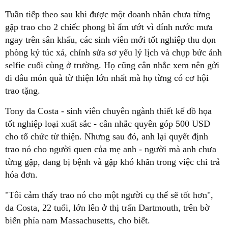
Tuần tiếp theo sau khi được một doanh nhân chưa từng
gặp trao cho 2 chiếc phong bì ẩm ướt vì dính nước mưa
ngay trên sân khấu, các sinh viên mới tốt nghiệp thu dọn
phòng ký túc xá, chỉnh sửa sơ yếu lý lịch và chụp bức ảnh
selfie cuối cùng ở trường. Họ cũng cân nhắc xem nên gửi
đi đâu món quà từ thiện lớn nhất mà họ từng có cơ hội
trao tặng.
Tony da Costa - sinh viên chuyên ngành thiết kế đồ họa
tốt nghiệp loại xuất sắc - cân nhắc quyên góp 500 USD
cho tổ chức từ thiện. Nhưng sau đó, anh lại quyết định
trao nó cho người quen của mẹ anh - người mà anh chưa
từng gặp, đang bị bệnh và gặp khó khăn trong việc chi trả
hóa đơn.
"Tôi cảm thấy trao nó cho một người cụ thể sẽ tốt hơn",
da Costa, 22 tuổi, lớn lên ở thị trấn Dartmouth, trên bờ
biển phía nam Massachusetts, cho biết.