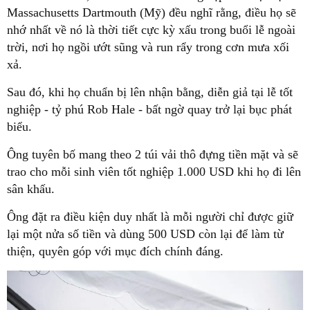
Massachusetts Dartmouth (Mỹ) đều nghĩ rằng, điều họ sẽ
nhớ nhất về nó là thời tiết cực kỳ xấu trong buổi lễ ngoài
trời, nơi họ ngồi ướt sũng và run rẩy trong cơn mưa xối
xả.
Sau đó, khi họ chuẩn bị lên nhận bằng, diễn giả tại lễ tốt
nghiệp - tỷ phú Rob Hale - bất ngờ quay trở lại bục phát
biểu.
Ông tuyên bố mang theo 2 túi vải thô đựng tiền mặt và sẽ
trao cho mỗi sinh viên tốt nghiệp 1.000 USD khi họ đi lên
sân khấu.
Ông đặt ra điều kiện duy nhất là mỗi người chỉ được giữ
lại một nửa số tiền và dùng 500 USD còn lại để làm từ
thiện, quyên góp với mục đích chính đáng.