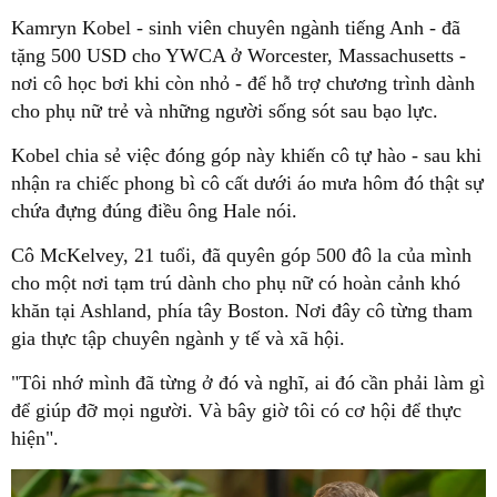
Kamryn Kobel - sinh viên chuyên ngành tiếng Anh - đã
tặng 500 USD cho YWCA ở Worcester, Massachusetts -
nơi cô học bơi khi còn nhỏ - để hỗ trợ chương trình dành
cho phụ nữ trẻ và những người sống sót sau bạo lực.
Kobel chia sẻ việc đóng góp này khiến cô tự hào - sau khi
nhận ra chiếc phong bì cô cất dưới áo mưa hôm đó thật sự
chứa đựng đúng điều ông Hale nói.
Cô McKelvey, 21 tuổi, đã quyên góp 500 đô la của mình
cho một nơi tạm trú dành cho phụ nữ có hoàn cảnh khó
khăn tại Ashland, phía tây Boston. Nơi đây cô từng tham
gia thực tập chuyên ngành y tế và xã hội.
"Tôi nhớ mình đã từng ở đó và nghĩ, ai đó cần phải làm gì
để giúp đỡ mọi người. Và bây giờ tôi có cơ hội để thực
hiện".