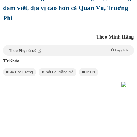
dám viết, địa vị cao hơn cả Quan Vũ, Trương
Phi
Theo Minh Hằng
Copy link
Theo
Phụ nữ số
Từ Khóa:
Gia Cát Lượng
Thất Bại Nặng Nề
Lưu Bị