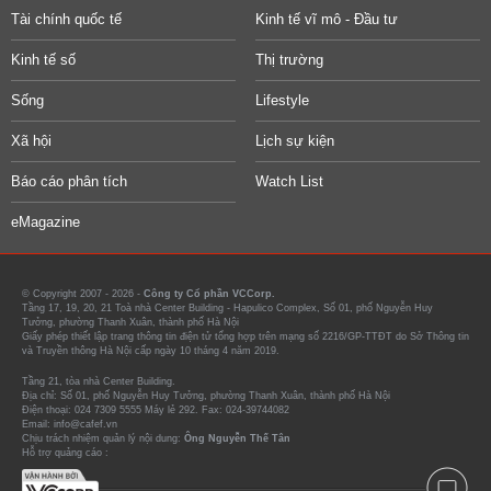
Tài chính quốc tế
Kinh tế vĩ mô - Đầu tư
Kinh tế số
Thị trường
Sống
Lifestyle
Xã hội
Lịch sự kiện
Báo cáo phân tích
Watch List
eMagazine
© Copyright 2007 - 2026 -
Công ty Cổ phần VCCorp.
Tầng 17, 19, 20, 21 Toà nhà Center Building - Hapulico Complex, Số 01, phố Nguyễn Huy
Tưởng, phường Thanh Xuân, thành phố Hà Nội
Giấy phép thiết lập trang thông tin điện tử tổng hợp trên mạng số 2216/GP-TTĐT do Sở Thông tin
và Truyền thông Hà Nội cấp ngày 10 tháng 4 năm 2019.
Tầng 21, tòa nhà Center Building.
Địa chỉ: Số 01, phố Nguyễn Huy Tưởng, phường Thanh Xuân, thành phố Hà Nội
Điện thoại: 024 7309 5555 Máy lẻ 292. Fax: 024-39744082
Email: info@cafef.vn
Chịu trách nhiệm quản lý nội dung:
Ông Nguyễn Thế Tân
Hỗ trợ quảng cáo :