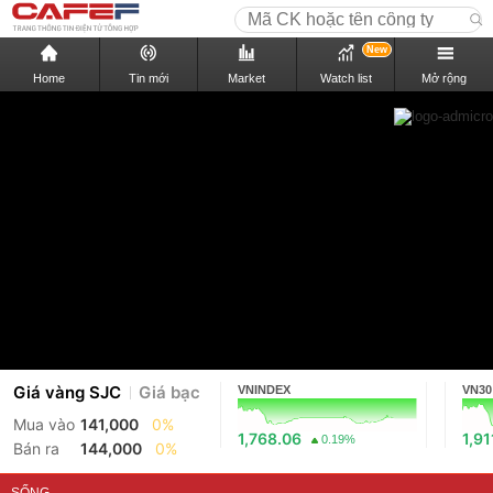
New
Home
Tin mới
Market
Watch list
Mở rộng
Giá vàng SJC
Giá bạc
VNINDEX
VN30
Mua vào
141,000
0%
1,768.06
1,91
0.19%
Bán ra
144,000
0%