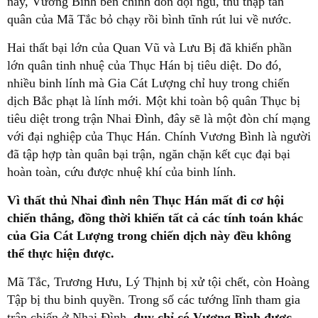
này, Vương Bình bèn chỉnh đốn đội ngũ, thu thập tàn
quân của Mã Tắc bỏ chạy rồi bình tĩnh rút lui về nước.
Hai thất bại lớn của Quan Vũ và Lưu Bị đã khiến phần
lớn quân tinh nhuệ của Thục Hán bị tiêu diệt. Do đó,
nhiều binh lính mà Gia Cát Lượng chỉ huy trong chiến
dịch Bắc phạt là lính mới. Một khi toàn bộ quân Thục bị
tiêu diệt trong trận Nhai Đình, đây sẽ là một đòn chí mạng
với đại nghiệp của Thục Hán. Chính Vương Bình là người
đã tập hợp tàn quân bại trận, ngăn chặn kết cục đại bại
hoàn toàn, cứu được nhuệ khí của binh lính.
Vì thất thủ Nhai đình nên Thục Hán mất đi cơ hội
chiến thắng, đồng thời khiến tất cả các tính toán khác
của Gia Cát Lượng trong chiến dịch này đều không
thể thực hiện được.
Mã Tắc, Trương Hưu, Lý Thịnh bị xử tội chết, còn Hoàng
Tập bị thu binh quyền. Trong số các tướng lĩnh tham gia
trận chiến ở Nhai Đình,
duy chỉ có Vương Bình được