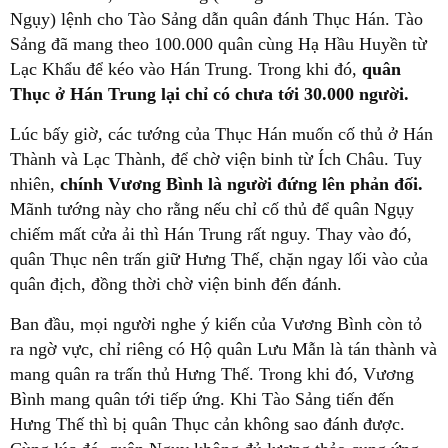
Ngụy) lệnh cho Tào Sảng dẫn quân đánh Thục Hán. Tào
Sảng đã mang theo 100.000 quân cùng Hạ Hầu Huyền từ
Lạc Khẩu để kéo vào Hán Trung. Trong khi đó,
quân
Thục ở Hán Trung lại chỉ có chưa tới 30.000 người.
Lúc bấy giờ, các tướng của Thục Hán muốn cố thủ ở Hán
Thành và Lạc Thành, để chờ viện binh từ Ích Châu. Tuy
nhiên,
chính Vương Bình là người đứng lên phản đối.
Mãnh tướng này cho rằng nếu chỉ cố thủ để quân Ngụy
chiếm mất cửa ải thì Hán Trung rất nguy. Thay vào đó,
quân Thục nên trấn giữ Hưng Thế, chặn ngay lối vào của
quân địch, đồng thời chờ viện binh đến đánh.
Ban đầu, mọi người nghe ý kiến của Vương Bình còn tỏ
ra ngờ vực, chỉ riêng có Hộ quân Lưu Mẫn là tán thành và
mang quân ra trấn thủ Hưng Thế. Trong khi đó, Vương
Bình mang quân tới tiếp ứng. Khi Tào Sảng tiến đến
Hưng Thế thì bị quân Thục cản không sao đánh được.