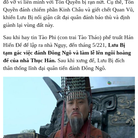
đổ vỡ vì liên minh với Tôn Quyền bị rạn nứt. Cụ thể, Tôn
Quyền đánh chiếm phần Kinh Châu và giết chết Quan Vũ,
khiến Lưu Bị nổi giận cất đại quân đánh báo thù và định
giành lại vùng đất này.
Sau khi hay tin Tào Phi (con trai Tào Tháo) phế truất Hán
Hiến Đế để lập ra nhà Ngụy, đến tháng 5/221,
Lưu Bị
tạm gác việc đánh Đông Ngô và làm lễ lên ngôi hoàng
đế của nhà Thục Hán.
Sau khi xưng đế, Lưu Bị đích
thân thống lĩnh đại quân tiến đánh Đông Ngô.