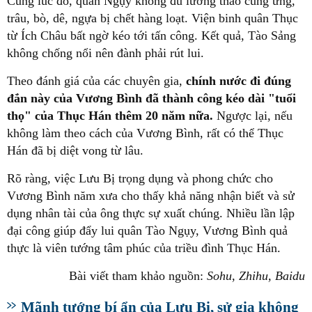
Cùng lúc đó, quân Ngụy không đủ lương thảo cung ứng,
trâu, bò, dê, ngựa bị chết hàng loạt. Viện binh quân Thục
từ Ích Châu bất ngờ kéo tới tấn công. Kết quả, Tào Sảng
không chống nổi nên đành phải rút lui.
Theo đánh giá của các chuyên gia,
chính nước đi đúng
đắn này của Vương Bình đã thành công kéo dài "tuổi
thọ" của Thục Hán thêm 20 năm nữa.
Ngược lại, nếu
không làm theo cách của Vương Bình, rất có thể Thục
Hán đã bị diệt vong từ lâu.
Rõ ràng, việc Lưu Bị trọng dụng và phong chức cho
Vương Bình năm xưa cho thấy khả năng nhận biết và sử
dụng nhân tài của ông thực sự xuất chúng. Nhiều lần lập
đại công giúp đẩy lui quân Tào Ngụy, Vương Bình quả
thực là viên tướng tâm phúc của triều đình Thục Hán.
Bài viết tham khảo nguồn:
Sohu, Zhihu, Baidu
Mãnh tướng bí ẩn của Lưu Bị, sử gia không