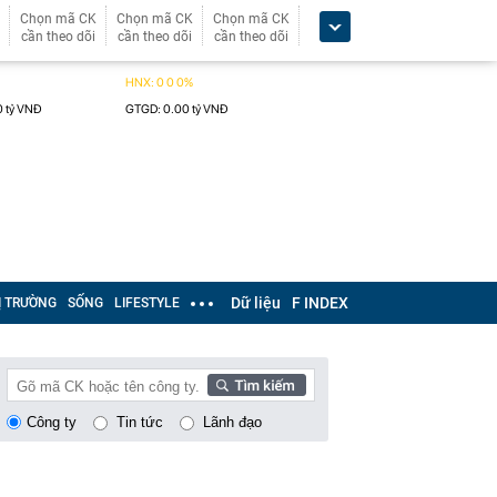
Chọn mã CK
Chọn mã CK
Chọn mã CK
cần theo dõi
cần theo dõi
cần theo dõi
Dữ liệu
F INDEX
Ị TRƯỜNG
SỐNG
LIFESTYLE
Công ty
Tin tức
Lãnh đạo