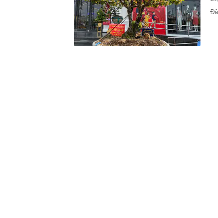
00:01
VNPT nắm giữ 
Viettel Global
Đâ
00:01
Nắm trong ta
MWG chỉ nga
00:01
Khám xét ngôi
5 thỏi vàng gi
23:28
4 dấu hiệu nh
23:12
Quốc gia có l
vượt Hàn Quốc
23:01
Người bán trá
nghề lại kiểm 
23:00
Tiếp viên tàu
sao nhiều hơn
22:34
Cụ bà 70 tuổi
biết bí quyết
22:34
Ngôi nhà chứ
22:31
Giá vàng vượt
22:30
Một doanh ngh
22:08
Lời khuyên ch