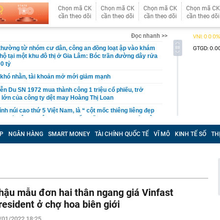
Chọn mã CK
Chọn mã CK
Chọn mã CK
Chọn mã CK
cần theo dõi
cần theo dõi
cần theo dõi
cần theo dõi
Đọc nhanh >>
 thường từ nhóm cư dân, công an đồng loạt ập vào khám
 hộ tại một khu đô thị ở Gia Lâm: Bóc trần đường dây rửa
0 tỷ
khó nhằn, tài khoản mở mới giảm mạnh
ễn Du SN 1972 mua thành công 1 triệu cổ phiếu, trở
 lớn của công ty dệt may Hoàng Thị Loan
đỉnh núi cao thứ 5 Việt Nam, là “ cột mốc thiêng liêng đẹp
ng” ở độ cao trên 3.000m, điểm đến "trong mơ" của dân
P
NGÂN HÀNG
SMART MONEY
TÀI CHÍNH QUỐC TẾ
VĨ MÔ
KINH TẾ SỐ
TH
 hệ thống y khoa tư nhân sở hữu 14 bệnh viện, 2.900
vừa được vinh danh "Hệ thống Y khoa tốt nhất Việt Nam
hoán bị HoSE cắt margin trong tháng 8
iệp Việt thu hơn 1 tỷ USD ở nước ngoài trong nửa đầu
i nhuận tăng hơn 120%
hậu mẫu đơn hai thân ngang giá Vinfast
Vietcap dự phóng VN-Index có thể chạm mốc 1.885 điểm
resident ở chợ hoa biên giới
áng 8
/01/2022 18:25