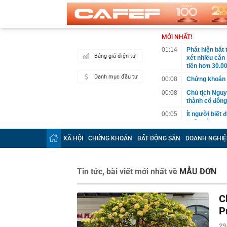
MỚI NHẤT!
01:14
Phát hiện bất
Bảng giá điện tử
xét nhiều căn
tiền hơn 30.00
Danh mục đầu tư
00:08
Chứng khoán 
00:08
Chủ tịch Nguy
thành cổ đông
00:05
Ít người biết 
nhất biên cươ
trekking
XÃ HỘI
CHỨNG KHOÁN
BẤT ĐỘNG SẢN
DOANH NGHIỆ
00:05
Việt Nam có 1
giường bệnh, 
2026"
Tin tức, bài viết mới nhất về
MẪU ĐƠN
00:05
56 mã chứng k
00:03
Một doanh ngh
năm 2026, lợ
C
00:03
Chứng khoán 
P
ngay trong th
29