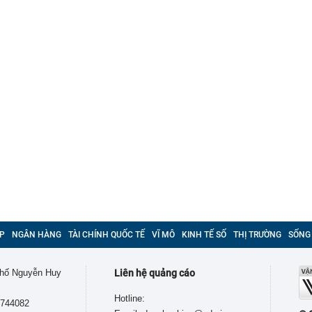
P
NGÂN HÀNG
TÀI CHÍNH QUỐC TẾ
VĨ MÔ
KINH TẾ SỐ
THỊ TRƯỜNG
SỐNG
 phố Nguyễn Huy
Liên hệ quảng cáo
Hotline:
9744082