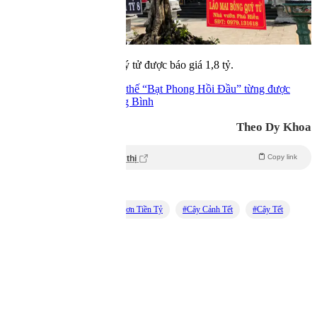
Trên cây đã có vài nụ hoa. Theo một người biết chơi cây cảnh ở thị
xã Hoà Thành (Tây Ninh), giá cây được định theo công sức mà
người chủ vườn đã bỏ ra. "Nhiều khi nó là vô giá. Khi họ chăm quá
lâu như nó như bạn của mình. Có khi không muốn bán", người này
cho biết.