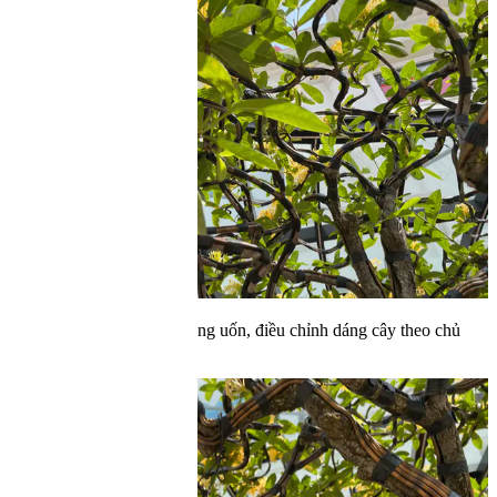
Tại đây, trưng bày nhiều loại cây giá từ vài triệu đến cả tỷ đồng.
Trong đó có chậu ghép hai cây mẫu đơn được chủ vườn báo giá 3,8
tỷ. Mức giá này tương đương với một chiếc xe Vinfast President -
dòng xe xa xỉ, gần như đắt tiền nhất của thương hiệu ô tô của ông
Phạm Nhật Vượng.