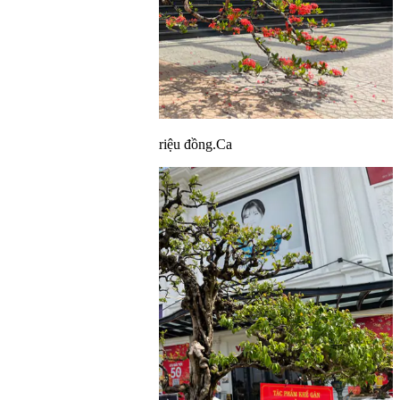
Ngoài ra, vườn cây tiền tỷ còn có các loại cây không ngờ lại đắt như
vậy. Trong ảnh là cây ổi sẻ được báo giá 1,8 tỷ đồng.