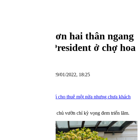
1,911.09
0.44%
HNX
293.44
0.27%
HNX30