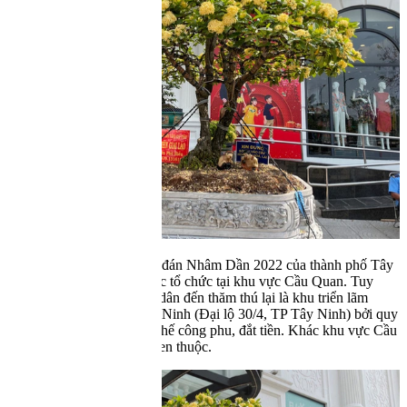
455.12
0.43%
UPCOM
126.85
-0.25%
Thị trường
Chậu mẫu đơn hai thân ngang