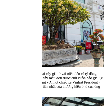
giá Vinfast President ở chợ hoa
biên giới
Theo Dy Khoa
-
Thứ 7 , 29/01/2022, 18:25
0
CHIA SẺ
Hà Nội: Đào 'khủng' hạ giá cho thuê một nửa nhưng chưa khách
nào chọn
Đây là mức giá khá cao và chủ vườn chỉ kỳ vọng đem triển lãm.