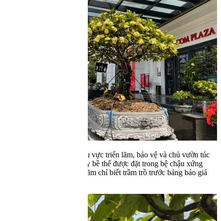
Hội hoa xuân Tết Nguyên đán Nhâm Dần 2022 của thành phố Tây
Ninh (tỉnh Tây Ninh ) được tổ chức tại khu vực Cầu Quan. Tuy
nhiên, điểm thu hút người dân đến thăm thú lại là khu triển lãm
trước toà nhà Vincom Tây Ninh (Đại lộ 30/4, TP Tây Ninh) bởi quy
tụ các cây kiểng được tạo thế công phu, đắt tiền. Khác khu vực Cầu
Quan hoa cỏ mùa xuân quen thuộc.