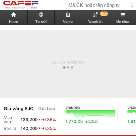
New
Home
Tin mới
Market
Watch list
Mở rộng
Giá vàng SJC
Giá bạc
VNINDEX
VN30
Mua
139,200
-0.36%
1,770.25
1,91
vào
0.31%
Bán ra
142,200
-0.35%