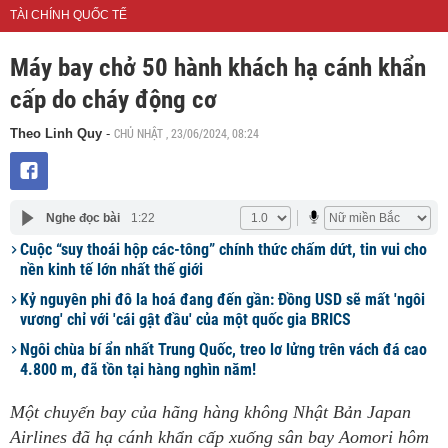
TÀI CHÍNH QUỐC TẾ
Máy bay chở 50 hành khách hạ cánh khẩn
cấp do cháy động cơ
CHỦ NHẬT , 23/06/2024, 08:24
Theo Linh Quy
-
Nghe đọc bài
1:22
Cuộc “suy thoái hộp các-tông” chính thức chấm dứt, tin vui cho
nền kinh tế lớn nhất thế giới
Kỷ nguyên phi đô la hoá đang đến gần: Đồng USD sẽ mất 'ngôi
vương' chỉ với 'cái gật đầu' của một quốc gia BRICS
Ngôi chùa bí ẩn nhất Trung Quốc, treo lơ lửng trên vách đá cao
4.800 m, đã tồn tại hàng nghìn năm!
Một chuyến bay của hãng hàng không Nhật Bản Japan
Airlines đã hạ cánh khẩn cấp xuống sân bay Aomori hôm