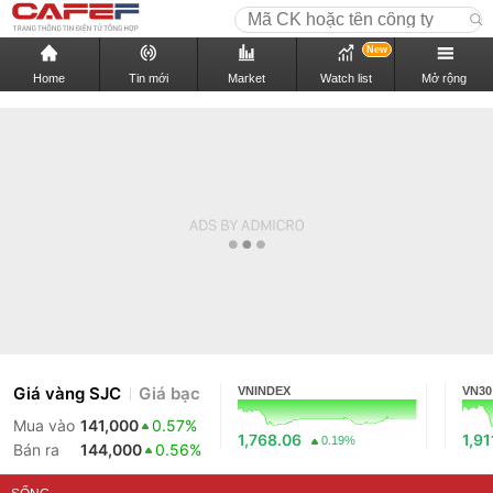
New
Home
Tin mới
Market
Watch list
Mở rộng
Giá vàng SJC
Giá bạc
VNINDEX
VN30
Mua vào
141,000
0.57%
1,768.06
1,91
0.19%
Bán ra
144,000
0.56%