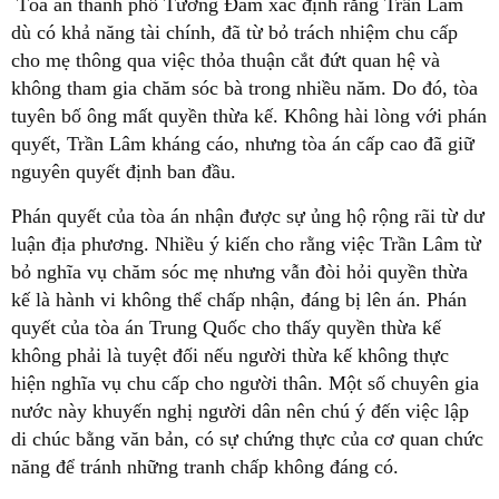
Tòa án thành phố Tương Đàm xác định rằng Trần Lâm
dù có khả năng tài chính, đã từ bỏ trách nhiệm chu cấp
cho mẹ thông qua việc thỏa thuận cắt đứt quan hệ và
không tham gia chăm sóc bà trong nhiều năm. Do đó, tòa
tuyên bố ông mất quyền thừa kế. Không hài lòng với phán
quyết, Trần Lâm kháng cáo, nhưng tòa án cấp cao đã giữ
nguyên quyết định ban đầu.
Phán quyết của tòa án nhận được sự ủng hộ rộng rãi từ dư
luận địa phương. Nhiều ý kiến cho rằng việc Trần Lâm từ
bỏ nghĩa vụ chăm sóc mẹ nhưng vẫn đòi hỏi quyền thừa
kế là hành vi không thể chấp nhận, đáng bị lên án. Phán
quyết của tòa án Trung Quốc cho thấy quyền thừa kế
không phải là tuyệt đối nếu người thừa kế không thực
hiện nghĩa vụ chu cấp cho người thân. Một số chuyên gia
nước này khuyến nghị người dân nên chú ý đến việc lập
di chúc bằng văn bản, có sự chứng thực của cơ quan chức
năng để tránh những tranh chấp không đáng có.