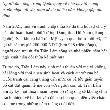
Người đàn ông Trung Quốc quay về nhà bày tỏ mong
muốn nhận tài sản thừa kế dù nhiều năm không gặp gia
đình.
Năm 2021, một vụ tranh chấp thừa kế đã thu hút sự chú ý
của dư luận thành phố Tương Đàm, tỉnh Hồ Nam (Trung
Quốc). Sau khi cụ bà Trần Mỹ Uyên qua đời ở tuổi 93, để
lại tài sản trị giá 260.000 NDT (hơn 928 triệu đồng),
người con trai út tên Trần Lâm sống xa nhà nhiều năm bất
ngờ xuất hiện đòi thừa kế một nửa.
Trước đó, Trần Lâm nảy sinh mâu thuẫn với mẹ vì không
hài lòng với thói quen sinh hoạt và cách cư xử của bà.
Cuộc tranh cãi căng thẳng đến mức cụ bà tức giận tuyên
bố cắt đứt quan hệ mẹ con với người con út. Trần Lâm
khi ấy ký một thỏa thuận tuyên bố rằng ông sẽ không chịu
trách nhiệm về bất kỳ vấn đề nào liên quan đến việc chăm
sóc mẹ trong những năm tháng cuối đời.