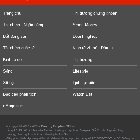
Trang chủ
Thị trường chứng khoán
Tài chính - Ngân hàng
Smart Money
Bất động sản
Doanh nghiệp
Tài chính quốc tế
Kinh tế vĩ mô - Đầu tư
Kinh tế số
Thị trường
Sống
Lifestyle
Xã hội
Lịch sự kiện
Báo cáo phân tích
Watch List
eMagazine
© Copyright 2007 - 2026 -
Công ty Cổ phần VCCorp.
Tầng 17, 19, 20, 21 Toà nhà Center Building - Hapulico Complex, Số 01, phố Nguyễn Huy
Tưởng, phường Thanh Xuân, thành phố Hà Nội
Giấy phép thiết lập trang thông tin điện tử tổng hợp trên mạng số 2216/GP-TTĐT do Sở Thông tin