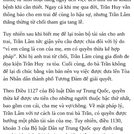
bệnh khi cần thiết. Ngay cả khi mẹ qua đời, Trần Huy vẫn
thông báo cho em trai để cùng lo hậu sự, nhưng Trần Lâm
thẳng thừng từ chối tham gia tang lễ.
Tuy nhiên sau khi biết mẹ để lại toàn bộ tài sản cho anh
trai, Trần Lâm tức giận yêu cầu được chia đôi với lý do
“vì em cũng là con của mẹ, em có quyền thừa kế hợp
pháp”. Khi bị anh trai từ chối, Trần Lâm cùng gia đình đe
dọa kiện Trần Huy ra tòa. Cuối cùng, do bà Trần không
để lại di chúc bằng văn bản nên vụ việc được đưa lên Tòa
án Nhân dân thành phố Tương Đàm để giải quyết.
Theo Điều 1127 của Bộ luật Dân sự Trung Quốc, quyền
thừa kế được ưu tiên cho những người thuộc bậc thứ nhất,
bao gồm con cái, cha mẹ và vợ/chồng. Về mặt pháp lý,
Trần Lâm với tư cách là con trai bà Trần, có quyền được
hưởng một phần tài sản của mẹ. Tuy nhiên, điều 1130,
khoản 3 của Bộ luật Dân sự Trung Quốc quy định rằng