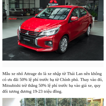
Mẫu xe nhỏ Attrage do là xe nhập từ Thái Lan nên không
có ưu đãi 50% lệ phí trước bạ từ Chính phủ. Thay vào đó,
Mitsubishi trừ thẳng 50% lệ phí trước bạ vào giá xe, quy
đổi tương đương 19-23 triệu đồng.