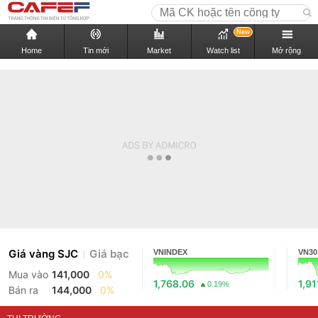
New
Home
Tin mới
Market
Watch list
Mở rộng
Giá vàng SJC
Giá bạc
VNINDEX
VN30
Mua vào
141,000
0%
1,768.06
1,91
0.19%
Bán ra
144,000
0%