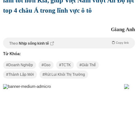
làm tốt hơn Kia, giúp Việt Nam vượt Ấn Độ lọt
top 4 châu Á trong lĩnh vực ô tô
Giang Anh
Copy link
Theo
Nhịp sống kinh tế
Từ Khóa:
Doanh Nghiệp
Gso
TCTK
Giải Thể
Thành Lập Mới
Rút Lui Khỏi Thị Trường