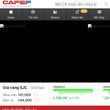
New
Home
Tin mới
Market
Watch list
Mở rộng
Giá vàng SJC
Giá bạc
VNINDEX
VN30
Mua vào
141,000
0%
1,768.06
1,91
0.19%
Bán ra
144,000
0%