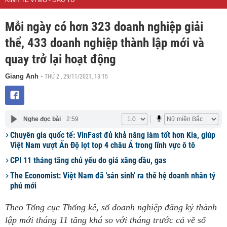
KINH TẾ VĨ MÔ - ĐẦU TƯ
Mỗi ngày có hơn 323 doanh nghiệp giải
thể, 433 doanh nghiệp thành lập mới và
quay trở lại hoạt động
THỨ 2 , 29/11/2021, 13:15
Giang Anh
-
Nghe đọc bài
2:59
Chuyên gia quốc tế: VinFast đủ khả năng làm tốt hơn Kia, giúp
Việt Nam vượt Ấn Độ lọt top 4 châu Á trong lĩnh vực ô tô
CPI 11 tháng tăng chủ yếu do giá xăng dầu, gas
The Economist: Việt Nam đã 'sản sinh' ra thế hệ doanh nhân tỷ
phú mới
Theo Tổng cục Thống kê, số doanh nghiệp đăng ký thành
lập mới tháng 11 tăng khá so với tháng trước cả về số