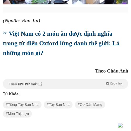
(Nguồn: Run Jin)
Việt Nam có 2 món ăn được định nghĩa
trong từ điển Oxford lừng danh thế giới: Là
những món gì?
Theo Châu Anh
Copy link
Theo
Phụ nữ mới
Từ Khóa:
Tiếng Tây Ban Nha
Tây Ban Nha
Cư Dân Mạng
Món Thịt Lợn