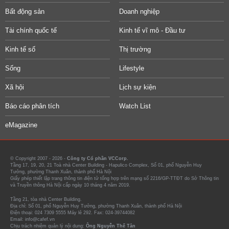
Bất động sản
Doanh nghiệp
Tài chính quốc tế
Kinh tế vĩ mô - Đầu tư
Kinh tế số
Thị trường
Sống
Lifestyle
Xã hội
Lịch sự kiện
Báo cáo phân tích
Watch List
eMagazine
© Copyright 2007 - 2026 -
Công ty Cổ phần VCCorp.
Tầng 17, 19, 20, 21 Toà nhà Center Building - Hapulico Complex, Số 01, phố Nguyễn Huy
Tưởng, phường Thanh Xuân, thành phố Hà Nội
Giấy phép thiết lập trang thông tin điện tử tổng hợp trên mạng số 2216/GP-TTĐT do Sở Thông tin
và Truyền thông Hà Nội cấp ngày 10 tháng 4 năm 2019.
Tầng 21, tòa nhà Center Building.
Địa chỉ: Số 01, phố Nguyễn Huy Tưởng, phường Thanh Xuân, thành phố Hà Nội
Điện thoại: 024 7309 5555 Máy lẻ 292. Fax: 024-39744082
Email: info@cafef.vn
Chịu trách nhiệm quản lý nội dung:
Ông Nguyễn Thế Tân