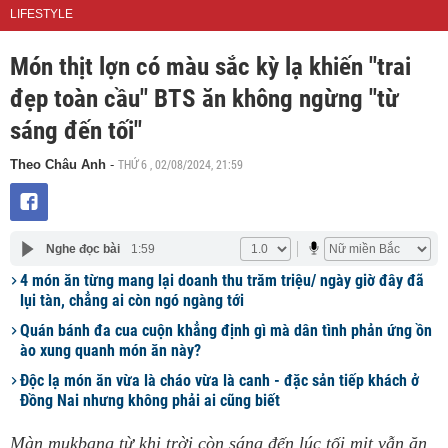
LIFESTYLE
Món thịt lợn có màu sắc kỳ lạ khiến "trai
đẹp toàn cầu" BTS ăn không ngừng "từ
sáng đến tối"
THỨ 6 , 02/08/2024, 21:59
Theo Châu Anh
-
Nghe đọc bài
1:59
4 món ăn từng mang lại doanh thu trăm triệu/ ngày giờ đây đã
lụi tàn, chẳng ai còn ngó ngàng tới
Quán bánh đa cua cuộn khẳng định gì mà dân tình phản ứng ồn
ào xung quanh món ăn này?
Độc lạ món ăn vừa là cháo vừa là canh - đặc sản tiếp khách ở
Đồng Nai nhưng không phải ai cũng biết
Màn mukbang từ khi trời còn sáng đến lúc tối mịt vẫn ăn