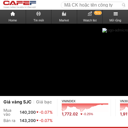
New
Home
Tin mới
Market
Watch list
Mở rộng
Giá vàng SJC
Giá bạc
VNINDEX
VN30
Mua
140,200
-0.07%
1,772.02
1,91
vào
-0.25%
Bán ra
143,200
-0.07%