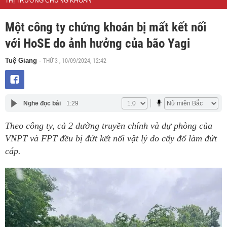
THỊ TRƯỜNG CHỨNG KHOÁN
Một công ty chứng khoán bị mất kết nối
với HoSE do ảnh hưởng của bão Yagi
THỨ 3 , 10/09/2024, 12:42
Tuệ Giang
-
Nghe đọc bài
1:29
Theo công ty, cả 2 đường truyền chính và dự phòng của
VNPT và FPT đều bị đứt kết nối vật lý do cẩy đổ làm đứt
cáp.