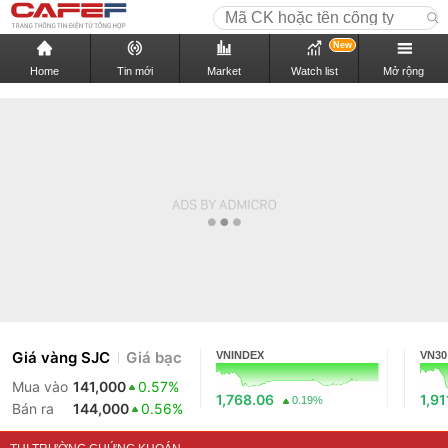
New
Home
Tin mới
Market
Watch list
Mở rộng
Giá vàng SJC
Giá bạc
VNINDEX
VN30
Mua vào
141,000
0.57%
1,768.06
1,91
0.19%
Bán ra
144,000
0.56%