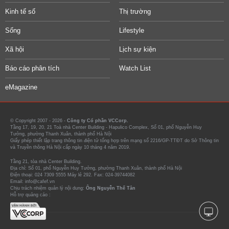
Kinh tế số
Thị trường
Sống
Lifestyle
Xã hội
Lịch sự kiện
Báo cáo phân tích
Watch List
eMagazine
© Copyright 2007 - 2026 -
Công ty Cổ phần VCCorp.
Tầng 17, 19, 20, 21 Toà nhà Center Building - Hapulico Complex, Số 01, phố Nguyễn Huy
Tưởng, phường Thanh Xuân, thành phố Hà Nội
Giấy phép thiết lập trang thông tin điện tử tổng hợp trên mạng số 2216/GP-TTĐT do Sở Thông tin
và Truyền thông Hà Nội cấp ngày 10 tháng 4 năm 2019.
Tầng 21, tòa nhà Center Building.
Địa chỉ: Số 01, phố Nguyễn Huy Tưởng, phường Thanh Xuân, thành phố Hà Nội
Điện thoại: 024 7309 5555 Máy lẻ 292. Fax: 024-39744082
Email: info@cafef.vn
Chịu trách nhiệm quản lý nội dung:
Ông Nguyễn Thế Tân
Hỗ trợ quảng cáo :