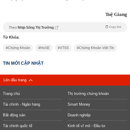
Tuệ Giang
Copy link
Theo
Nhịp Sống Thị Trường
Từ Khóa:
Chứng Khoán
HoSE
VTSS
Chứng Khoán Việt Tín
TIN MỚI CẬP NHẬT
Lên đầu trang
Trang chủ
Thị trường chứng khoán
Tài chính - Ngân hàng
Smart Money
Bất động sản
Doanh nghiệp
Tài chính quốc tế
Kinh tế vĩ mô - Đầu tư