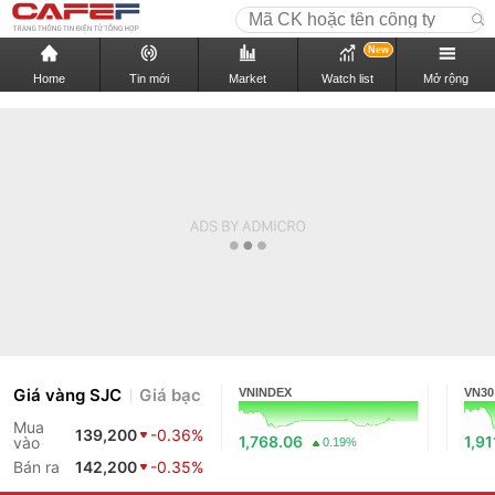
New
Home
Tin mới
Market
Watch list
Mở rộng
Giá vàng SJC
Giá bạc
VNINDEX
VN30
Mua
139,200
-0.36%
1,768.06
1,91
vào
0.19%
Bán ra
142,200
-0.35%