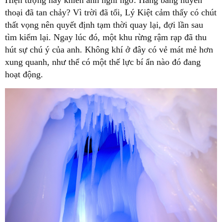
Hiện tượng này khiến anh nghi ngờ. Hang băng huyền
thoại đã tan chảy? Vì trời đã tối, Lý Kiệt cảm thấy có chút
thất vọng nên quyết định tạm thời quay lại, đợi lần sau
tìm kiếm lại. Ngay lúc đó, một khu rừng rậm rạp đã thu
hút sự chú ý của anh. Không khí ở đây có vẻ mát mẻ hơn
xung quanh, như thể có một thế lực bí ẩn nào đó đang
hoạt động.