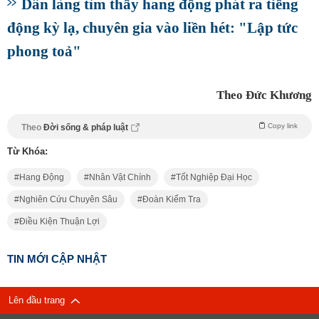
Dân làng tìm thấy hang động phát ra tiếng
động kỳ lạ, chuyên gia vào liền hét: "Lập tức
phong toả"
Theo Đức Khương
Copy link
Theo
Đời sống & pháp luật
Từ Khóa:
Hang Động
Nhân Vật Chính
Tốt Nghiệp Đại Học
Nghiên Cứu Chuyên Sâu
Đoàn Kiểm Tra
Điều Kiện Thuận Lợi
TIN MỚI CẬP NHẬT
Lên đầu trang