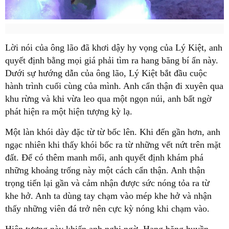
Lời nói của ông lão đã khơi dậy hy vọng của
Lý Kiệt
, anh
quyết định bằng mọi giá phải tìm ra hang băng bí ẩn này.
Dưới sự hướng dẫn của ông lão,
Lý Kiệt
bắt đầu cuộc
hành trình cuối cùng của mình. Anh cẩn thận đi xuyên qua
khu rừng và khi vừa leo qua một ngọn núi, anh bất ngờ
phát hiện ra một hiện tượng kỳ lạ.
Một làn khói dày đặc từ từ bốc lên. Khi đến gần hơn, anh
ngạc nhiên khi thấy khói bốc ra từ những vết nứt trên mặt
đất. Để có thêm manh mối, anh quyết định khám phá
những khoảng trống này một cách cẩn thận. Anh thận
trọng tiến lại gần và cảm nhận được sức nóng tỏa ra từ
khe hở. Anh ta dùng tay chạm vào mép khe hở và nhận
thấy những viên đá trở nên cực kỳ nóng khi chạm vào.