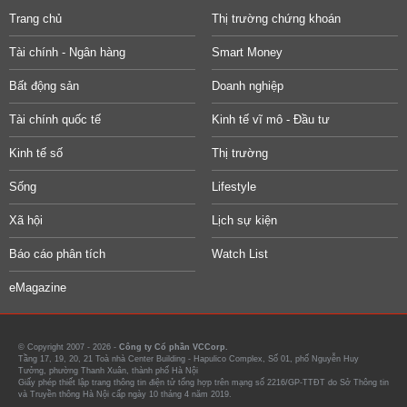
Trang chủ
Thị trường chứng khoán
Tài chính - Ngân hàng
Smart Money
Bất động sản
Doanh nghiệp
Tài chính quốc tế
Kinh tế vĩ mô - Đầu tư
Kinh tế số
Thị trường
Sống
Lifestyle
Xã hội
Lịch sự kiện
Báo cáo phân tích
Watch List
eMagazine
© Copyright 2007 - 2026 -
Công ty Cổ phần VCCorp.
Tầng 17, 19, 20, 21 Toà nhà Center Building - Hapulico Complex, Số 01, phố Nguyễn Huy
Tưởng, phường Thanh Xuân, thành phố Hà Nội
Giấy phép thiết lập trang thông tin điện tử tổng hợp trên mạng số 2216/GP-TTĐT do Sở Thông tin
và Truyền thông Hà Nội cấp ngày 10 tháng 4 năm 2019.