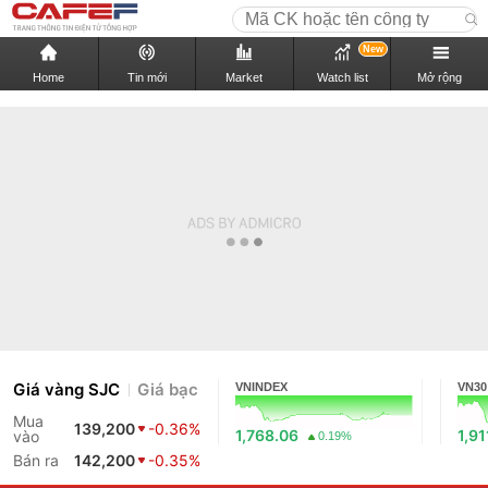
New
Home
Tin mới
Market
Watch list
Mở rộng
Giá vàng SJC
Giá bạc
VNINDEX
VN30
Mua
139,200
-0.36%
1,768.06
1,91
vào
0.19%
Bán ra
142,200
-0.35%