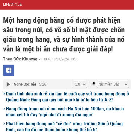
LIFESTYLE
Một hang động băng cổ được phát hiện
sâu trong núi, có vô số bí mật được chôn
giấu trong hang, và sự hình thành của nó
vẫn là một bí ẩn chưa được giải đáp!
THỨ 4 , 10/04/2024, 13:35
Theo Đức Khương
-
Nghe đọc bài
5:28
Danh tính dâu xinh rể xịn làm lễ cưới gây sốt trong hang động ở
Quảng Ninh: Đàng gái gây bất ngờ khi tự lo liệu từ A-Z!
Hang động trong núi ở nơi cách Hà Nội hơn 100km, du khách
nhận xét tới đây "ngỡ như đi xuống địa ngục"
Phát hiện hang động mới “xẻ đôi” rừng Trường Sơn ở Quảng
Bình, các tín đồ mê thám hiểm không thể bỏ lỡ