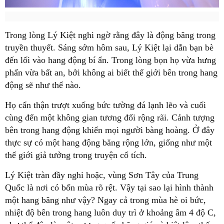
Trong lòng Lý Kiệt nghi ngờ rằng đây là động băng trong
truyền thuyết. Sáng sớm hôm sau,
Lý Kiệt
lại dẫn bạn bè
đến lối vào hang động bí ẩn. Trong lòng bọn họ vừa hưng
phấn vừa bất an, bởi không ai biết thế giới bên trong hang
động sẽ như thế nào.
Họ cẩn thận trượt xuống bức tường đá lạnh lẽo và cuối
cùng đến một không gian tương đối rộng rãi. Cảnh tượng
bên trong hang động khiến mọi người bàng hoàng. Ở đây
thực sự có một hang động băng rộng lớn, giống như một
thế giới giả tưởng trong truyện cổ tích.
Lý Kiệt tràn đầy nghi hoặc, vùng Sơn Tây của Trung
Quốc là nơi có bốn mùa rõ rệt. Vậy tại sao lại hình thành
một hang băng như vậy? Ngay cả trong mùa hè oi bức,
nhiệt độ bên trong hang luôn duy trì ở khoảng âm 4 độ C,