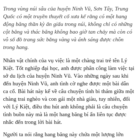
Trong vùng núi sâu của huyện Ninh Vũ, Sơn Tây, Trung
Quốc có một truyền thuyết cổ xưa kể rằng có một hang
động băng thần kỳ ẩn giấu trong núi, không chỉ có những
cột băng và thác băng không bao giờ tan chảy mà còn có
vô số đồ trang sức bằng vàng và ánh sáng được chôn
trong hang.
Nhân vật chính của vụ việc là một chàng trai trẻ tên
Lý
Kiệt
. Tốt nghiệp đại học, anh được phân công làm việc tại
sở du lịch của huyện
Ninh Vũ
. Vào những ngày sau khi
đến huyện
Ninh Vũ
, anh tình cờ nghe được một bài dân
ca cổ. Bài hát này kể về câu chuyện tình bi thảm giữa một
chàng trai nghèo và con gái một nhà giàu, tuy nhiên, đối
với
Lý Kiệt
, điều thu hút anh không phải là câu chuyện
tình buồn này mà là một hang băng bí ẩn liên tục được
nhắc đến trong lời bài hát.
Người ta nói rằng hang băng này chứa một lượng lớn