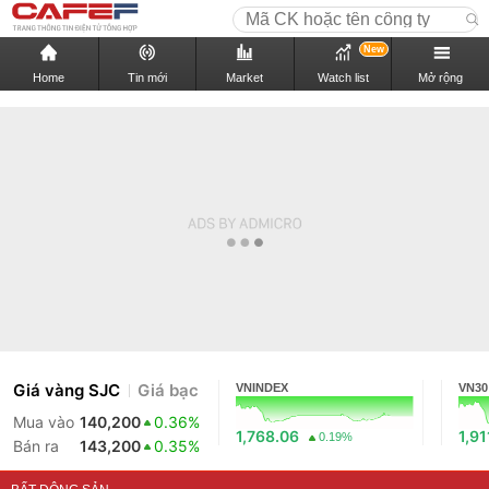
New
Home
Tin mới
Market
Watch list
Mở rộng
Giá vàng SJC
Giá bạc
VNINDEX
VN30
Mua vào
140,200
0.36%
1,768.06
1,91
0.19%
Bán ra
143,200
0.35%