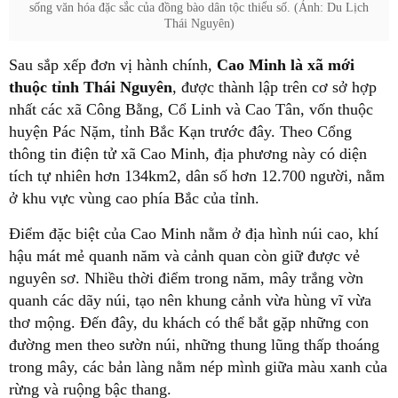
sống văn hóa đặc sắc của đồng bào dân tộc thiểu số. (Ảnh: Du Lịch
Thái Nguyên)
Sau sắp xếp đơn vị hành chính,
Cao Minh là xã mới
thuộc tỉnh Thái Nguyên
, được thành lập trên cơ sở hợp
nhất các xã Công Bằng, Cổ Linh và Cao Tân, vốn thuộc
huyện Pác Nặm, tỉnh Bắc Kạn trước đây. Theo Cổng
thông tin điện tử xã Cao Minh, địa phương này có diện
tích tự nhiên hơn 134km2, dân số hơn 12.700 người, nằm
ở khu vực vùng cao phía Bắc của tỉnh.
Điểm đặc biệt của Cao Minh nằm ở địa hình núi cao, khí
hậu mát mẻ quanh năm và cảnh quan còn giữ được vẻ
nguyên sơ. Nhiều thời điểm trong năm, mây trắng vờn
quanh các dãy núi, tạo nên khung cảnh vừa hùng vĩ vừa
thơ mộng. Đến đây, du khách có thể bắt gặp những con
đường men theo sườn núi, những thung lũng thấp thoáng
trong mây, các bản làng nằm nép mình giữa màu xanh của
rừng và ruộng bậc thang.