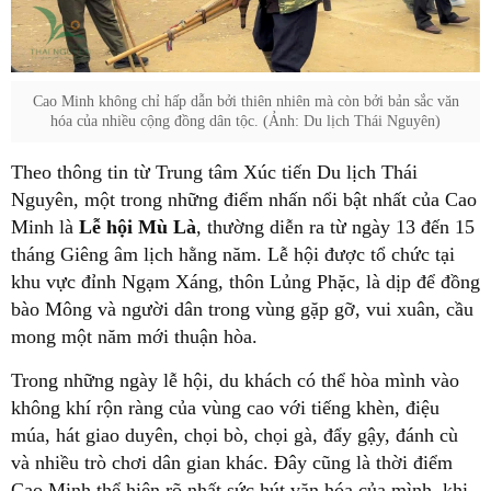
Cao Minh không chỉ hấp dẫn bởi thiên nhiên mà còn bởi bản sắc văn
hóa của nhiều cộng đồng dân tộc. (Ảnh: Du lịch Thái Nguyên)
Theo thông tin từ Trung tâm Xúc tiến Du lịch Thái
Nguyên, một trong những điểm nhấn nổi bật nhất của Cao
Minh là
Lễ hội Mù Là
, thường diễn ra từ ngày 13 đến 15
tháng Giêng âm lịch hằng năm. Lễ hội được tổ chức tại
khu vực đỉnh Ngạm Xáng, thôn Lủng Phặc, là dịp để đồng
bào Mông và người dân trong vùng gặp gỡ, vui xuân, cầu
mong một năm mới thuận hòa.
Trong những ngày lễ hội, du khách có thể hòa mình vào
không khí rộn ràng của vùng cao với tiếng khèn, điệu
múa, hát giao duyên, chọi bò, chọi gà, đẩy gậy, đánh cù
và nhiều trò chơi dân gian khác. Đây cũng là thời điểm
Cao Minh thể hiện rõ nhất sức hút văn hóa của mình, khi