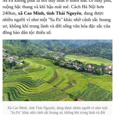
Sa Pa không phải là nơi duy nhất ở miền Bắc có mây phủ,
ruộng bậc thang và khí hậu mát mẻ. Cách Hà Nội hơn
240km,
xã Cao Minh, tỉnh Thái Nguyên
, đang được
nhiều người ví như một "Sa Pa" khác nhờ cảnh sắc hoang
sơ, không khí trong lành và đời sống văn hóa đặc sắc của
đồng bào dân tộc thiểu số.
Xã Cao Minh, tỉnh Thái Nguyên, đang được nhiều người ví như một
"Sa Pa" khác nhờ cảnh sắc hoang sơ, không khí trong lành và đời