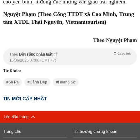
cao yên bình, ít đông đúc nhưng vẫn giàu trải nghiệm.
Nguyệt Phạm (Theo Cổng TTĐT xã Cao Minh, Trung
tâm XTDL Thái Nguyên, Vietnamtourism)
Theo Nguyệt Phạm
Copy link
Theo
Đời sống pháp luật
15/06/2026 07:00 (GMT +7)
Từ Khóa:
Sa Pa
Cảnh Đẹp
Hoang Sơ
TIN MỚI CẬP NHẬT
Lên đầu trang
Trang chủ
Thị trường chứng khoán