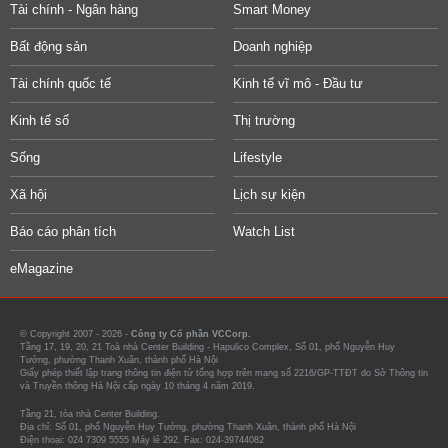
Tài chính - Ngân hàng
Smart Money
Bất động sản
Doanh nghiệp
Tài chính quốc tế
Kinh tế vĩ mô - Đầu tư
Kinh tế số
Thị trường
Sống
Lifestyle
Xã hội
Lịch sự kiện
Báo cáo phân tích
Watch List
eMagazine
© Copyright 2007 - 2026 -
Công ty Cổ phần VCCorp.
Tầng 17, 19, 20, 21 Toà nhà Center Building - Hapulico Complex, Số 01, phố Nguyễn Huy
Tưởng, phường Thanh Xuân, thành phố Hà Nội
Giấy phép thiết lập trang thông tin điện tử tổng hợp trên mạng số 2216/GP-TTĐT do Sở Thông tin
và Truyền thông Hà Nội cấp ngày 10 tháng 4 năm 2019.
Tầng 21, tòa nhà Center Building.
Địa chỉ: Số 01, phố Nguyễn Huy Tưởng, phường Thanh Xuân, thành phố Hà Nội
Điện thoại: 024 7309 5555 Máy lẻ 292. Fax: 024-39744082