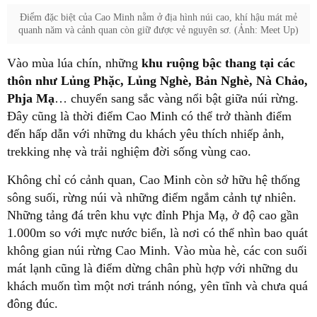
Điểm đặc biệt của Cao Minh nằm ở địa hình núi cao, khí hậu mát mẻ
quanh năm và cảnh quan còn giữ được vẻ nguyên sơ. (Ảnh: Meet Up)
Vào mùa lúa chín, những
khu ruộng bậc thang tại các
thôn như Lủng Phặc, Lủng Nghè, Bản Nghè, Nà Chảo,
Phja Mạ
… chuyển sang sắc vàng nổi bật giữa núi rừng.
Đây cũng là thời điểm Cao Minh có thể trở thành điểm
đến hấp dẫn với những du khách yêu thích nhiếp ảnh,
trekking nhẹ và trải nghiệm đời sống vùng cao.
Không chỉ có cảnh quan, Cao Minh còn sở hữu hệ thống
sông suối, rừng núi và những điểm ngắm cảnh tự nhiên.
Những tảng đá trên khu vực đỉnh Phja Mạ, ở độ cao gần
1.000m so với mực nước biển, là nơi có thể nhìn bao quát
không gian núi rừng Cao Minh. Vào mùa hè, các con suối
mát lạnh cũng là điểm dừng chân phù hợp với những du
khách muốn tìm một nơi tránh nóng, yên tĩnh và chưa quá
đông đúc.