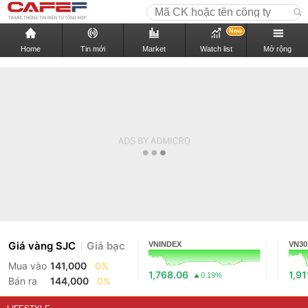
New
Home
Tin mới
Market
Watch list
Mở rộng
Giá vàng SJC
Giá bạc
VNINDEX
VN30
Mua vào
141,000
0%
1,768.06
1,91
0.19%
Bán ra
144,000
0%