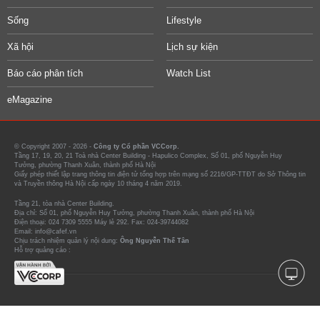
Sống
Lifestyle
Xã hội
Lịch sự kiện
Báo cáo phân tích
Watch List
eMagazine
© Copyright 2007 - 2026 -
Công ty Cổ phần VCCorp.
Tầng 17, 19, 20, 21 Toà nhà Center Building - Hapulico Complex, Số 01, phố Nguyễn Huy
Tưởng, phường Thanh Xuân, thành phố Hà Nội
Giấy phép thiết lập trang thông tin điện tử tổng hợp trên mạng số 2216/GP-TTĐT do Sở Thông tin
và Truyền thông Hà Nội cấp ngày 10 tháng 4 năm 2019.
Tầng 21, tòa nhà Center Building.
Địa chỉ: Số 01, phố Nguyễn Huy Tưởng, phường Thanh Xuân, thành phố Hà Nội
Điện thoại: 024 7309 5555 Máy lẻ 292. Fax: 024-39744082
Email: info@cafef.vn
Chịu trách nhiệm quản lý nội dung:
Ông Nguyễn Thế Tân
Hỗ trợ quảng cáo :