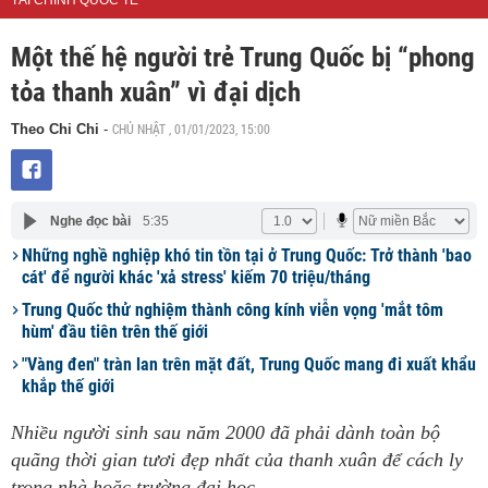
TÀI CHÍNH QUỐC TẾ
Một thế hệ người trẻ Trung Quốc bị “phong
tỏa thanh xuân” vì đại dịch
CHỦ NHẬT , 01/01/2023, 15:00
Theo Chi Chi
-
Nghe đọc bài
5:35
Những nghề nghiệp khó tin tồn tại ở Trung Quốc: Trở thành 'bao
cát' để người khác 'xả stress' kiếm 70 triệu/tháng
Trung Quốc thử nghiệm thành công kính viễn vọng 'mắt tôm
hùm' đầu tiên trên thế giới
"Vàng đen" tràn lan trên mặt đất, Trung Quốc mang đi xuất khẩu
khắp thế giới
Nhiều người sinh sau năm 2000 đã phải dành toàn bộ
quãng thời gian tươi đẹp nhất của thanh xuân để cách ly
trong nhà hoặc trường đại học.