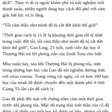
dịch”. Thay vì đi ra ngoài khám phá và trải nghiệm tuổi
thanh xuân, nhiều người đang học cách đối phó với cảm
giác bất lực và lo lắng.
“Tôi cảm thấy như mình đã bị cắt đứt khỏi thế giới”
“Thời gian cách ly có lẽ là khoảng thời gian tồi tệ nhất
trong cuộc đời tôi, tôi cảm thấy như mình đã bị cắt đứt
khỏi thế giới”, Gao Ling, 21 tuổi, sinh viên đại học ở
Thượng Hải trả lời phỏng vấn của Sixth Tone cho biết.
Mùa xuân này, sau khi Thượng Hải bị phong tỏa, một
trong những bạn học của Gao đã xét nghiệm dương tính
với virus corona. Trong vòng vài ngày, cô và hơn 100 bạn
học của mình đã được chuyển đến một thành phố ở tỉnh
Giang Tô lân cận để cách ly.
Gao đã phải đối mặt với chứng trầm cảm một thời gian
trước khi phong tỏa. Mặc dù trạng thái tinh thần của cô đã
được cải thiện sau một học kỳ được trị liệu, nhưng cô tiếp