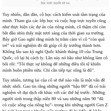
học trực tuyến từ xa.
Tuy nhiên, dần dần, cô học cách kiểm soát tâm trạng của
mình. Tham gia các lớp học và cuộc họp trực tuyến cũng
như thực hiện các dự án của riêng mình, cô thậm chí còn
bắt đầu nhìn thấy mặt tươi sáng của thời gian xa trường.
Bây giờ Gao nghĩ rằng mình bị trầm cảm vì cô “còn quá
trẻ” và trải nghiệm đó đã giúp cô ấy trưởng thành hơn.
Không lâu sau kỳ nghỉ Quốc khánh tháng 10 của Trung
Quốc, cô lại bị cách ly. Lần này nó hầu như không làm cô
bối rối: “Tôi thực sự không để những điều tồi tệ khiến
mình buồn phiền nữa. Chỉ cần tiếp tục sống là đủ”.
Tuy nhiên, tương lai của cô sẽ thế nào vẫn là một vấn đề
nhức nhối. Gao tin rằng những người “hậu 00” đã có trải
nghiệm về đại dịch rất khác với các thế hệ trước. Những
người sinh trong thập niên 80 và sau những năm 90 “đã
có cuộc sống của riêng họ”- trong khi những người Gen Z
bị giới hạn trong khuôn viên trường đã bị “đẩy đi khắp