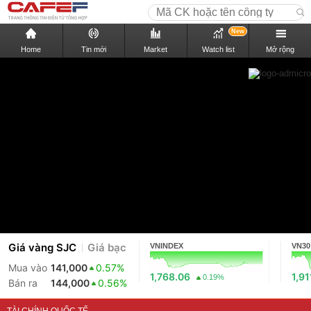
New
Home
Tin mới
Market
Watch list
Mở rộng
Giá vàng SJC
Giá bạc
VNINDEX
VN30
Mua vào
141,000
0.57%
1,768.06
1,91
0.19%
Bán ra
144,000
0.56%