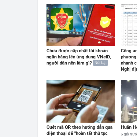
Chưa được cập nhật tài khoản
Công an
ngân hàng lên ứng dụng VNeID,
phương 
người dân nên làm gì?
nhanh c
Nổi bật
Nghị đị
Quét mã QR theo hướng dẫn qua
Huấn Ho
điện thoại để "hoàn tất thủ tục
6 giờ trư