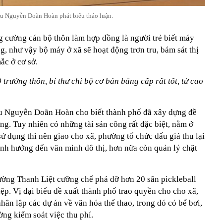
ểu Nguyễn Doãn Hoàn phát biểu thảo luận.
 cường cán bộ thôn làm hợp đồng là người trẻ biết máy
g, như vậy bộ máy ở xã sẽ hoạt động trơn tru, bám sát thị
ắc ở cơ sở.
 trưởng thôn, bí thư chi bộ cơ bản bằng cấp rất tốt, từ cao
iểu Nguyễn Doãn Hoàn cho biết thành phố đã xây dựng đề
ờng. Tuy nhiên có những tài sản công rất đặc biệt, nằm ở
ử dụng thì nên giao cho xã, phường tổ chức đấu giá thu lại
ảnh hưởng đến văn minh đô thị, hơn nữa còn quản lý chặt
ờng Thanh Liệt cưỡng chế phá dỡ hơn 20 sân pickleball
iệp. Vị đại biểu đề xuất thành phố trao quyền cho cho xã,
ân lập các dự án về văn hóa thể thao, trong đó có bể bơi,
ờng kiểm soát việc thu phí.