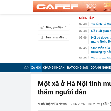
MỚI NHẤT!
07:48
Tử hình Lê M
Bảng giá điện tử
07:48
Đề xuất giao c
Danh mục đầu tư
07:46
Hồi bé được th
mang Rolls-R
07:45
Sinh viên của 
thưởng tại sâ
07:45
Tổng giám đốc
DMX lên sàn
XÃ HỘI
CHỨNG KHOÁN
BẤT ĐỘNG SẢN
DOANH NGHIỆ
07:44
Ba nhà sản xu
năm 2027
07:43
Ra ngân hàng 
Một xã ở Hà Nội tính m
giao dịch
thăm người dân
07:39
Nguyễn Hòa Bì
nào?
07:38
Concert quốc 
Xã hộ
Minh Tuệ/VTC News
|
12-06-2026 - 18:32 PM
|
07:36
Việt Nam có n
Nằm trên độ c