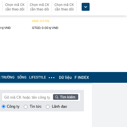
Chọn mã CK
Chọn mã CK
Chọn mã CK
cần theo dõi
cần theo dõi
cần theo dõi
Dữ liệu
F INDEX
Ị TRƯỜNG
SỐNG
LIFESTYLE
Công ty
Tin tức
Lãnh đạo