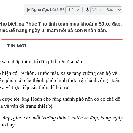
 doanh bất động sản: Sẽ không 'vẽ' thêm thủ tục?
1:56
Nghe đọc bài
i Trung Quốc bị quay lén đếm tiền giữa văn phòng: Dự
ớn nhất Nam Mỹ 'dậy sóng'
o biết, xã Phúc Thọ tính toán mua khoảng 50 xe đạp,
rường đại học trực thuộc Đại học Bách khoa Hà Nội
hiếc để hàng ngày đi thăm hỏi bà con Nhân dân.
h 2k7, 2k8 gây ấn tượng tại vòng sơ khảo Miss Galaxy
TIN MỚI
eo hướng dẫn qua điện thoại để "hoàn tất thủ tục dịch
ời phụ nữ bị lừa mất gần 600 triệu đồng
 sáp nhập thôn, tổ dân phố trên địa bàn.
í xây hầm xuyên núi Tam Đảo
ây là thời điểm tốt nhất lịch sử để khởi nghiệp", nhiều
 hiện có 19 thôn. Trước mắt, xã sẽ tăng cường cán bộ về
 chỉ vì mắc kẹt ở 1 ĐIỀU ai cũng hiểu nhưng ít khi vượt
dân phố mới của thành phố chính thức vận hành, ông Hoàn
ước 49.000 đồng, lúc thanh toán hết gần 200.000 đồng:
xã về trực tiếp các thôn để hỗ trợ.
 ra trong quán cà phê?
 được tốt, ông Hoàn cho rằng thành phố nên có cơ chế để
 viên bầu bổ sung vào HĐQT Hóa chất Đức Giang
 về vấn đề trang thiết bị.
hiệu này: Cho không lấy, rẻ không mua
e đạp, giao cho mỗi trưởng thôn 1 chiếc xe đạp, hàng ngày
ho hay.