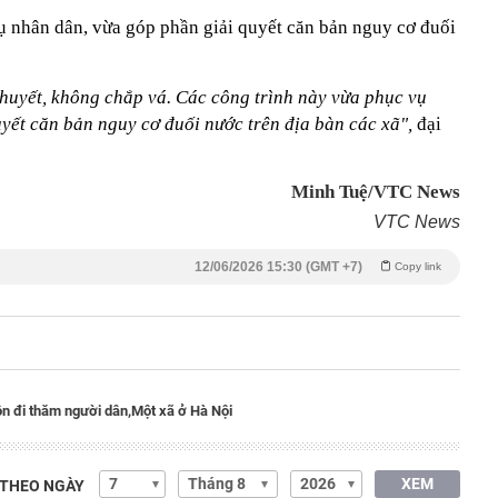
ụ nhân dân, vừa góp phần giải quyết căn bản nguy cơ đuối
 huyết, không chắp vá. Các công trình này vừa phục vụ
yết căn bản nguy cơ đuối nước trên địa bàn các xã",
đại
Minh Tuệ/VTC News
VTC News
12/06/2026 15:30 (GMT +7)
Copy link
ôn đi thăm người dân,
Một xã ở Hà Nội
XEM
 THEO NGÀY