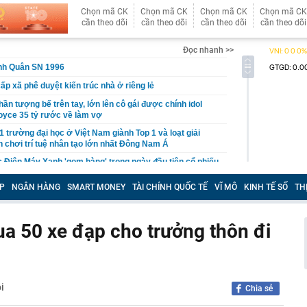
Chọn mã CK
Chọn mã CK
Chọn mã CK
Chọn mã CK
cần theo dõi
cần theo dõi
cần theo dõi
cần theo dõi
Đọc nhanh >>
inh Quân SN 1996
ấp xã phê duyệt kiến trúc nhà ở riêng lẻ
ần tượng bế trên tay, lớn lên cô gái được chính idol
oyce 35 tỷ rước về làm vợ
1 trường đại học ở Việt Nam giành Top 1 và loạt giải
n chơi trí tuệ nhân tạo lớn nhất Đông Nam Á
 Điện Máy Xanh 'gom hàng' trong ngày đầu tiên cổ phiếu
P
NGÂN HÀNG
SMART MONEY
TÀI CHÍNH QUỐC TẾ
VĨ MÔ
KINH TẾ SỐ
TH
ất RAM lớn nhất thế giới đã bán hết sạch hàng cho cả
rút 10,8 tỷ đồng tiền mặt, cặp vợ chồng bị công an chặn
ua 50 xe đạp cho trưởng thôn đi
nh đã “rửa tiền" gần 319 tỷ đồng cho Mr Pips như thế
tế và cuộc đua lấp đầy sân vận động
i
Chia sẻ
ơi "1 con gà gáy 3 nước cùng nghe" ở ngay miền Bắc:
ao 1800m, không phải lúc nào cũng tới được