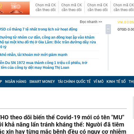
Chọn mã CK
Chọn mã CK
Chọn mã CK
Chọn mã CK
cần theo dõi
cần theo dõi
cần theo dõi
cần theo dõi
Đọc nhanh >>
USD có tháng 7 tệ nhất trong lịch sử hoạt động
 thường từ nhóm cư dân, công an đồng loạt ập vào khám
 hộ tại một khu đô thị ở Gia Lâm: Bóc trần đường dây rửa
0 tỷ
khó nhằn, tài khoản mở mới giảm mạnh
ễn Du SN 1972 mua thành công 1 triệu cổ phiếu, trở
 lớn của công ty dệt may Hoàng Thị Loan
đỉnh núi cao thứ 5 Việt Nam, là “ cột mốc thiêng liêng đẹp
ng” ở độ cao trên 3.000m, điểm đến "trong mơ" của dân
P
NGÂN HÀNG
SMART MONEY
TÀI CHÍNH QUỐC TẾ
VĨ MÔ
KINH TẾ SỐ
TH
 hệ thống y khoa tư nhân sở hữu 14 bệnh viện, 2.900
vừa được vinh danh "Hệ thống Y khoa tốt nhất Việt Nam
hoán bị HoSE cắt margin trong tháng 8
HO theo dõi biến thể Covid-19 mới có tên "MU"
iệp Việt thu hơn 1 tỷ USD ở nước ngoài trong nửa đầu
i nhuận tăng hơn 120%
ới khả năng lẩn tránh kháng thể: Người đã tiêm
ắc xin hay từng mắc bệnh đều có nguy cơ nhiễm
Vietcap dự phóng VN-Index có thể chạm mốc 1.885 điểm