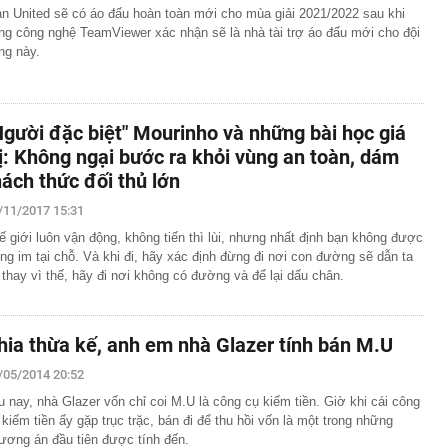
n United sẽ có áo đấu hoàn toàn mới cho mùa giải 2021/2022 sau khi
ng công nghệ TeamViewer xác nhận sẽ là nhà tài trợ áo đấu mới cho đội
ng này.
Người đặc biệt" Mourinho và những bài học giá
rị: Không ngại bước ra khỏi vùng an toàn, dám
hách thức đối thủ lớn
/11/2017 15:31
ế giới luôn vận động, không tiến thì lùi, nhưng nhất định bạn không được
ng im tại chỗ. Và khi đi, hãy xác định đừng đi nơi con đường sẽ dẫn ta
, thay vì thế, hãy đi nơi không có đường và để lại dấu chân.
hia thừa kế, anh em nhà Glazer tính bán M.U
/05/2014 20:52
u nay, nhà Glazer vốn chỉ coi M.U là công cụ kiếm tiền. Giờ khi cái công
 kiếm tiền ấy gặp trục trặc, bán đi để thu hồi vốn là một trong những
ương án đầu tiên được tính đến.