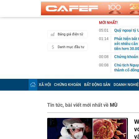
MỚI NHẤT!
05:01
Quỹ ngoại tỷ 
Bảng giá điện tử
01:14
Phát hiện bất
xét nhiều căn
Danh mục đầu tư
tiền hơn 30.00
00:08
Chứng khoán 
00:08
Chủ tịch Nguy
thành cổ đông
00:05
Ít người biết 
nhất biên cươ
XÃ HỘI
CHỨNG KHOÁN
BẤT ĐỘNG SẢN
DOANH NGHIỆ
trekking
00:05
Việt Nam có 1
giường bệnh, 
Tin tức, bài viết mới nhất về
MÙ
2026"
00:05
56 mã chứng k
W
00:03
Một doanh ngh
năm 2026, lợ
v
v
00:03
Chứng khoán 