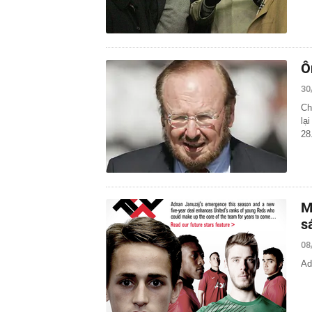
Ô
30
Ch
lạ
28
M
s
08
Ad