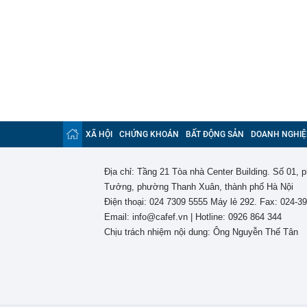
XÃ HỘI
CHỨNG KHOÁN
BẤT ĐỘNG SẢN
DOANH NGHIỆ
Địa chỉ: Tầng 21 Tòa nhà Center Building. Số 01,
Tưởng, phường Thanh Xuân, thành phố Hà Nội
Điện thoại: 024 7309 5555 Máy lẻ 292. Fax: 024-3
Email: info@cafef.vn | Hotline: 0926 864 344
Chịu trách nhiệm nội dung: Ông Nguyễn Thế Tân