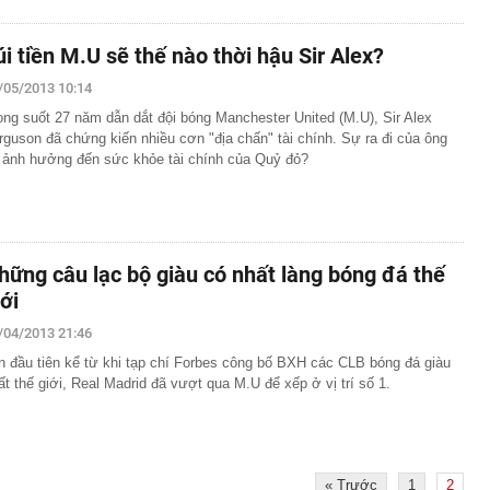
úi tiền M.U sẽ thế nào thời hậu Sir Alex?
/05/2013 10:14
ong suốt 27 năm dẫn dắt đội bóng Manchester United (M.U), Sir Alex
rguson đã chứng kiến nhiều cơn "địa chấn" tài chính. Sự ra đi của ông
 ảnh hưởng đến sức khỏe tài chính của Quỷ đỏ?
hững câu lạc bộ giàu có nhất làng bóng đá thế
iới
/04/2013 21:46
n đầu tiên kể từ khi tạp chí Forbes công bố BXH các CLB bóng đá giàu
ất thế giới, Real Madrid đã vượt qua M.U để xếp ở vị trí số 1.
« Trước
1
2