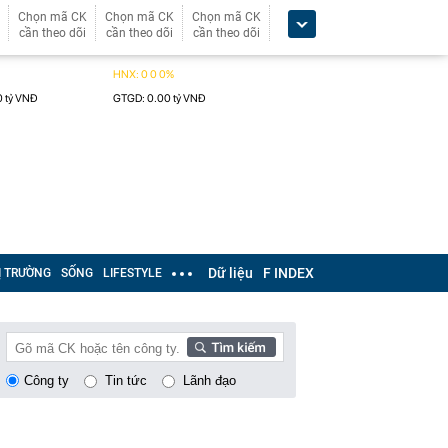
Chọn mã CK
Chọn mã CK
Chọn mã CK
cần theo dõi
cần theo dõi
cần theo dõi
Dữ liệu
F INDEX
Ị TRƯỜNG
SỐNG
LIFESTYLE
Công ty
Tin tức
Lãnh đạo