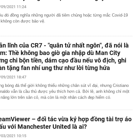
áng 8
/09/2021 11:24
lượng tiền hơn 62.000 tỷ đồng, lớn hơn cả Vinhomes,
ều đó đồng nghĩa những người đã tiêm chủng hoặc từng mắc Covid-19
 không còn được bảo vệ.
y Điện Máy Xanh, Bách Hóa Xanh, An Khang, vốn hóa
ng DMX
 nhà cổ, phát hiện 'kho báu' gồm 1.000 đồng tiền vàng và
ấu trong nhiều ngăn bí mật - giá trị hơn 18 tỷ đồng
ản lĩnh của CR7 - "quân tử nhất ngôn", đã nói là
ận biết ngôi nhà có phong thuỷ không thuận lợi
àm: Thề không bao giờ gia nhập dù Man City
ượng khách đến Việt Nam đông nhất 7 tháng đầu năm,
ừng chi bộn tiền, dám cạo đầu nếu vô địch, ghi
 và Nga, gấp gần 6 lần Ấn Độ
àn tặng fan nhí ung thư như lời từng hứa
i cây tiết lộ: Khách thường chọn quả to, người trong
tra 5 chi tiết này trước
/09/2021 18:47
 cao tốc quỳ gối 1h an ủi khách: 7 năm sau ở khách sạn 5
ng bóng đá thế giới không thiếu những chân sút vĩ đại, nhưng Cristiano
 ở nhà, bay hạng thương gia
naldo vẫn là cầu thủ được yêu thích hơn cả. Bởi lẽ, anh không chỉ một
 có xương trẻ khỏe như phụ nữ 30, bác sĩ kinh ngạc khi
i năng lớn trên sân cỏ, mà còn là một nhân cách đẹp hiếm có.
a đựng tâm huyết của NSND Tự Long
eamViewer – đối tác vừa ký hợp đồng tài trợ áo
 4.300 USD/ounce, chuyên gia dự báo đỉnh mới
ấu với Manchester United là ai?
iệp dầu khí đem hơn 42.200 tỷ đồng gửi ngân hàng
/03/2021 10:15