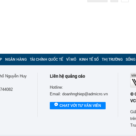
P
NGÂN HÀNG
TÀI CHÍNH QUỐC TẾ
VĨ MÔ
KINH TẾ SỐ
THỊ TRƯỜNG
SỐNG
 phố Nguyễn Huy
Liên hệ quảng cáo
Hotline:
9744082
Email: doanhnghiep@admicro.vn
© 
VC
CHAT VỚI TƯ VẤN VIÊN
Giấ
tr
Tru