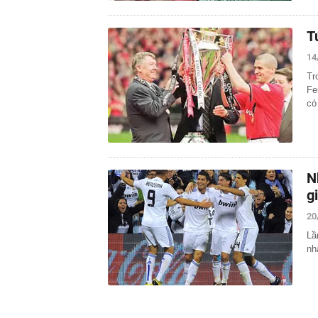
T
14
Tr
Fe
có
N
g
20
Lầ
nh