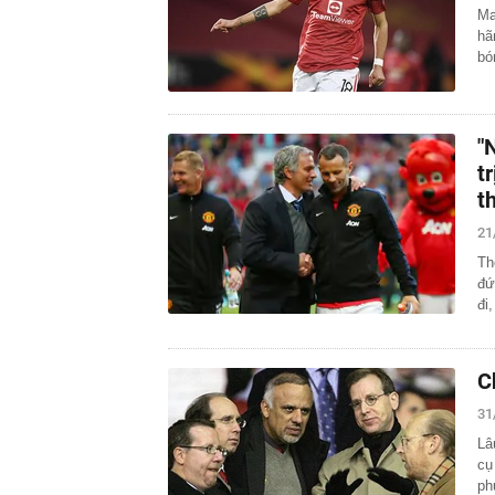
Ma
hã
bó
"
t
t
21
Th
đứ
đi
C
31
Lâ
cụ
ph