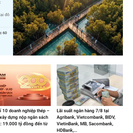
t
ại đô
c 60
 10 doanh nghiệp thép –
Lãi suất ngân hàng 7/8 tại
u xây dựng nộp ngân sách
Agribank, Vietcombank, BIDV,
t: 19.000 tỷ đồng đến từ
VietinBank, MB, Sacombank,
HDBank,...