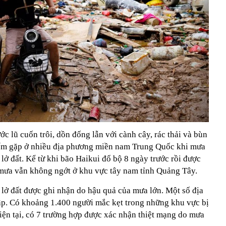
ớc lũ cuốn trôi, dồn đống lẫn với cành cây, rác thải và bùn
iếm gặp ở nhiều địa phương miền nam Trung Quốc khi mưa
t lở đất. Kể từ khi bão Haikui đổ bộ 8 ngày trước rồi được
, mưa vẫn không ngớt ở khu vực tây nam tỉnh Quảng Tây.
 lở đất được ghi nhận do hậu quả của mưa lớn. Một số địa
p. Có khoảng 1.400 người mắc kẹt trong những khu vực bị
iện tại, có 7 trường hợp được xác nhận thiệt mạng do mưa