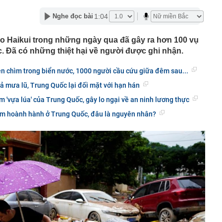
ng Quốc
1:04
Nghe đọc bài
 bất ngờ lớn: Nhược điểm chính sẽ sớm trở thành dĩ
ão Haikui trong những ngày qua đã gây ra hơn 100 vụ
h nổi tiếng sau một đêm
. Đã có những thiệt hại về người được ghi nhận.
t định giá đất, bất động sản có hạ nhiệt?
tuyên bố sẽ xây 10.000 trạm đổi pin ô tô điện vào năm
ện chìm trong biển nước, 1000 người cầu cứu giữa đêm sau...
1 triệu xe mỗi ngày chỉ với 3 phút
 mưa lũ, Trung Quốc lại đối mặt với hạn hán
97 bỗng gây sốt MXH vì nữ sinh được lên trang bìa quá
i cô gái này giờ đã là Tiến sĩ, giảng viên ĐH!
m 'vựa lúa' của Trung Quốc, gây lo ngại về an ninh lương thực
Trọng SN 2000 và 29 người trong chuyên án phức tạp,
ăm hoành hành ở Trung Quốc, đâu là nguyên nhân?
iữ đặc biệt lớn
tốc, Nga không đứng yên: Cuộc đua ai nhanh hơn đang
 mặt trận khác
thử đường sắt gần 9.000 tỷ ở Phú Quốc?
ng Thanh vừa công bố thay đổi lớn
ảo hiểm đầu tư cổ phiếu lãi, lỗ ra sao?