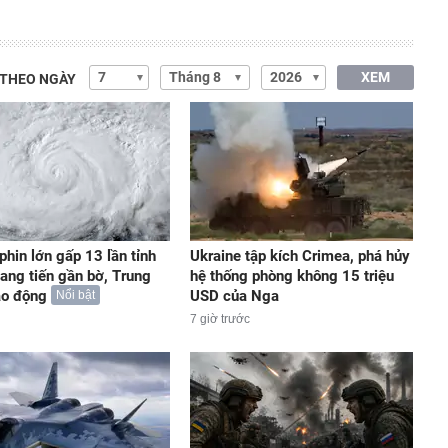
XEM
 THEO NGÀY
phin lớn gấp 13 lần tỉnh
Ukraine tập kích Crimea, phá hủy
iang tiến gần bờ, Trung
hệ thống phòng không 15 triệu
áo động
USD của Nga
Nổi bật
7 giờ trước