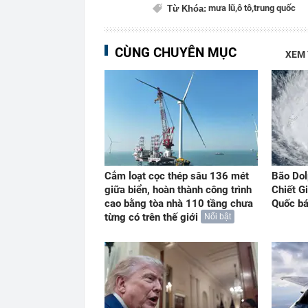
mưa lũ,
ô tô,
trung quốc
Từ Khóa:
CÙNG CHUYÊN MỤC
XEM
Cắm loạt cọc thép sâu 136 mét
Bão Dol
giữa biển, hoàn thành công trình
Chiết G
cao bằng tòa nhà 110 tầng chưa
Quốc b
từng có trên thế giới
Nổi bật