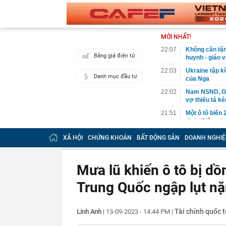
MỚI NHẤT!
22:07
Không cần tặn
Bảng giá điện tử
huynh - giáo 
22:03
Ukraine tập k
Danh mục đầu tư
của Nga
22:02
Nam NSND, Giá
vợ thiếu tá ké
21:51
Một ô tô biển
định: Riêng t
21:37
Tổng thống Tr
XÃ HỘI
CHỨNG KHOÁN
BẤT ĐỘNG SẢN
DOANH NGHIỆ
21:35
Du khách Tây:
nghiện rất cao
Mưa lũ khiến ô tô bị d
21:20
Miền Bắc sắp
Trung Quốc ngập lụt n
21:16
4 món ăn ngon 
38 lần táo: Ph
21:14
Cậu bé hồi nh
Tài chính quốc t
Linh Anh
|
13-09-2023 - 14:44 PM
|
“ngôi sao”, c
21:06
Tịch thu hơn 1