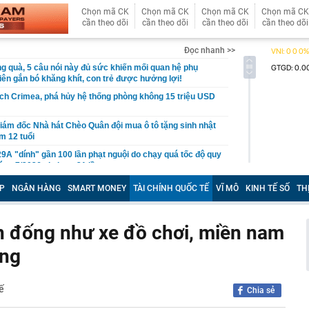
Chọn mã CK
Chọn mã CK
Chọn mã CK
Chọn mã CK
cần theo dõi
cần theo dõi
cần theo dõi
cần theo dõi
Đọc nhanh >>
g quà, 5 câu nói này đủ sức khiến mối quan hệ phụ
viên gắn bó khăng khít, con trẻ được hưởng lợi!
ích Crimea, phá hủy hệ thống phòng không 15 triệu USD
m đốc Nhà hát Chèo Quân đội mua ô tô tặng sinh nhật
m 12 tuổi
 29A "dính" gần 100 lần phạt nguội do chạy quá tốc độ quy
háng 7/2026 vi phạm 21 lần
ump bực bội vì lộ tin về kho đạn dược Mỹ
P
NGÂN HÀNG
SMART MONEY
TÀI CHÍNH QUỐC TẾ
VĨ MÔ
KINH TẾ SỐ
TH
 Không khí tập thể dục sáng ở Việt Nam 'có tính gây
'
ồn đống như xe đồ chơi, miền nam
 đón đợt nắng nóng mới, chấm dứt mưa dông
ặng
mà nấu dễ từ "vua của các loại rau", giàu axit folic gấp
ụ nữ ăn đều sẽ tốt cho dạ dày và sống thọ
ỏ đen nhẻm chụp ảnh cùng Quế Ngọc Hải: Giờ thành
ế
ứ hô tên là cả nước mong có bàn thắng
Chia sẻ
2,5 kg vàng trị giá gần 311 tỷ đồng ngay trên một chiếc