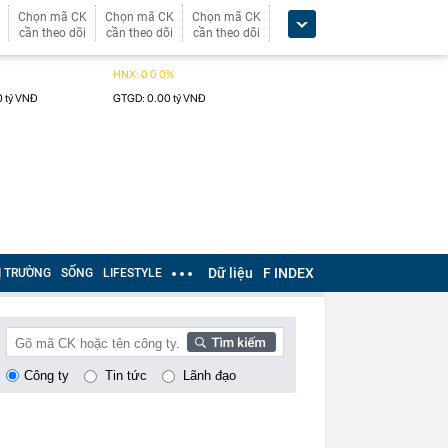
Chọn mã CK
Chọn mã CK
Chọn mã CK
cần theo dõi
cần theo dõi
cần theo dõi
Dữ liệu
F INDEX
Ị TRƯỜNG
SỐNG
LIFESTYLE
Công ty
Tin tức
Lãnh đạo