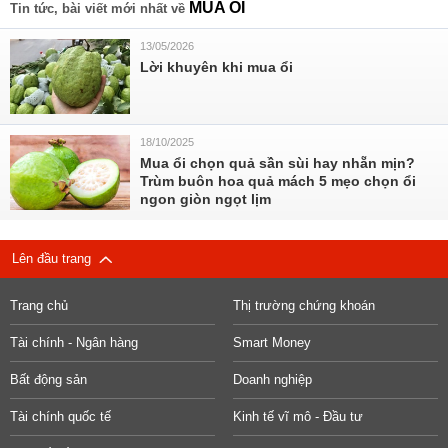
MUA ỔI
Tin tức, bài viết mới nhất về
13/05/2026
Lời khuyên khi mua ổi
18/10/2025
Mua ổi chọn quả sần sùi hay nhẵn mịn?
Trùm buôn hoa quả mách 5 mẹo chọn ổi
ngon giòn ngọt lịm
Lên đầu trang
Trang chủ
Thị trường chứng khoán
Tài chính - Ngân hàng
Smart Money
Bất động sản
Doanh nghiệp
Tài chính quốc tế
Kinh tế vĩ mô - Đầu tư