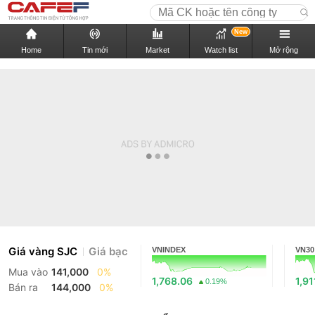
New
Home
Tin mới
Market
Watch list
Mở rộng
Giá vàng SJC
Giá bạc
VNINDEX
VN30
Mua vào
141,000
0%
1,768.06
1,91
0.19%
Bán ra
144,000
0%