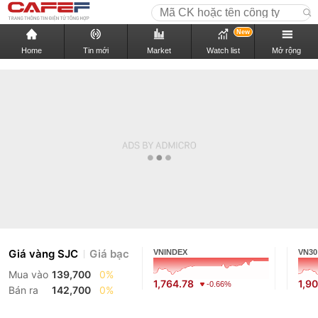
New
Home
Tin mới
Market
Watch list
Mở rộng
Giá vàng SJC
Giá bạc
VNINDEX
VN30
Mua vào
139,700
0%
1,764.78
1,9
-0.66%
Bán ra
142,700
0%