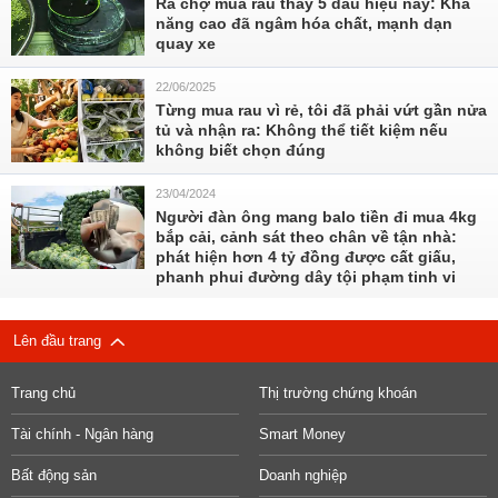
Ra chợ mua rau thấy 5 dấu hiệu này: Khả
năng cao đã ngâm hóa chất, mạnh dạn
quay xe
22/06/2025
Từng mua rau vì rẻ, tôi đã phải vứt gần nửa
tủ và nhận ra: Không thể tiết kiệm nếu
không biết chọn đúng
23/04/2024
Người đàn ông mang balo tiền đi mua 4kg
bắp cải, cảnh sát theo chân về tận nhà:
phát hiện hơn 4 tỷ đồng được cất giấu,
phanh phui đường dây tội phạm tinh vi
Lên đầu trang
Trang chủ
Thị trường chứng khoán
Tài chính - Ngân hàng
Smart Money
Bất động sản
Doanh nghiệp