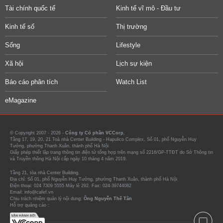
Tài chính quốc tế
Kinh tế vĩ mô - Đầu tư
Kinh tế số
Thị trường
Sống
Lifestyle
Xã hội
Lịch sự kiện
Báo cáo phân tích
Watch List
eMagazine
© Copyright 2007 - 2026 -
Công ty Cổ phần VCCorp.
Tầng 17, 19, 20, 21 Toà nhà Center Building - Hapulico Complex, Số 01, phố Nguyễn Huy
Tưởng, phường Thanh Xuân, thành phố Hà Nội
Giấy phép thiết lập trang thông tin điện tử tổng hợp trên mạng số 2216/GP-TTĐT do Sở Thông tin
và Truyền thông Hà Nội cấp ngày 10 tháng 4 năm 2019.
Tầng 21, tòa nhà Center Building.
Địa chỉ: Số 01, phố Nguyễn Huy Tưởng, phường Thanh Xuân, thành phố Hà Nội
Điện thoại: 024 7309 5555 Máy lẻ 292. Fax: 024-39744082
Email: info@cafef.vn
Chịu trách nhiệm quản lý nội dung:
Ông Nguyễn Thế Tân
Hỗ trợ quảng cáo :